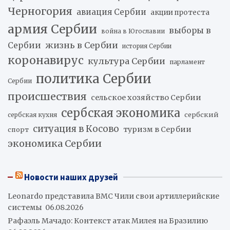
Черногория
авиация Сербии
акции протеста
армия Сербии
выборы в
война в Югославии
жизнь в Сербии
Сербии
история Сербии
коронавирус
культура Сербии
парламент
политика Сербии
Сербии
происшествия
сельское хозяйство Сербии
сербская экономика
сербский
сербская кухня
ситуация в Косово
туризм в Сербии
спорт
экономика Сербии
Новости наших друзей
Leonardo представила ВМС Чили свои артиллерийские
системы
06.08.2026
Рафаэль Мачадо: Контекст атак Милея на Бразилию