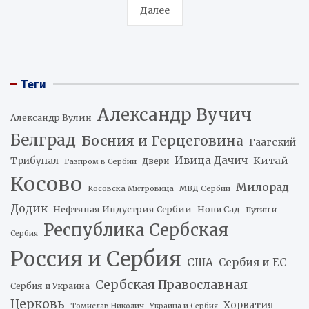
Далее
Теги
Александр Вучич
Александр Вулин
Белград
Босния и Герцеговина
Гаагский
Ивица Дачич
Китай
Трибунал
Двери
Газпром в Сербии
Косово
Милорад
Косовска Митровица
МВД Сербии
Додик
Нефтяная Индустрия Сербии
Нови Сад
Путин и
Республика Сербская
Сербия
Россия и Сербия
США
Сербия и ЕС
Сербская Православная
Сербия и Украина
Церковь
Хорватия
Томислав Николич
Украина и Сербия