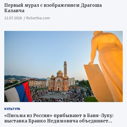
Первый мурал с изображением Драгоша
Калаича
22.07.2026
RuSerbia.com
КУЛЬТУРА
«Письма из России» прибывают в Баня-Луку:
выставка Бранко Недимовича объединяет
шестерых художников из Российской