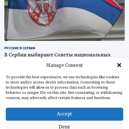
РУССКИЕ В СЕРБИИ
В Сербии выбирают Советы национальных
меньшинств
Manage Consent
13.11.2022
RuSerbia.com
Сегодня в Сербии проходят выборы в Советы
To provide the best experiences, we use technologies like cookies
национальных меньшинств. Правом голоса обладают
to store and/or access device information. Consenting to these
technologies will allow us to process data such as browsing
456 199 граждан страны,…
behavior or unique IDs on this site. Not consenting or withdrawing
consent, may adversely affect certain features and functions.
Accept
Deny