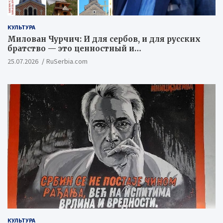
КУЛЬТУРА
Милован Чурчич: И для сербов, и для русских
братство — это ценностный и
цивилизационный концепт
25.07.2026
RuSerbia.com
КУЛЬТУРА