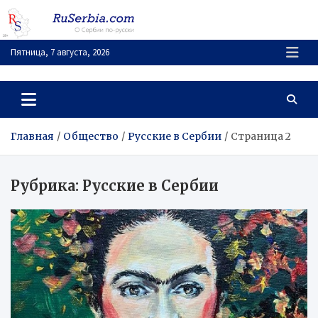
Перейти
к
содержимому
Пятница, 7 августа, 2026
RuSerbia.com
О Сербии – по-русски
Главная
Общество
Русские в Сербии
Страница 2
Рубрика:
Русские в Сербии