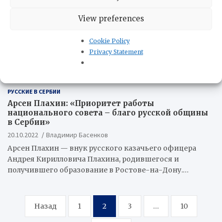
View preferences
Cookie Policy
Privacy Statement
РУССКИЕ В СЕРБИИ
Арсен Плахин: «Приоритет работы
национального совета – благо русской общины
в Сербии»
20.10.2022
Владимир Басенков
Арсен Плахин — внук русского казачьего офицера
Андрея Кирилловича Плахина, родившегося и
получившего образование в Ростове-на-Дону.…
Пагинация
Назад
1
2
3
…
10
записей