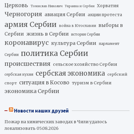
Церковь
Хорватия
Томислав Николич
Украина и Сербия
Черногория
авиация Сербии
акции протеста
армия Сербии
выборы в
война в Югославии
жизнь в Сербии
Сербии
история Сербии
коронавирус
культура Сербии
парламент
политика Сербии
Сербии
происшествия
сельское хозяйство Сербии
сербская экономика
сербский
сербская кухня
ситуация в Косово
туризм в Сербии
спорт
экономика Сербии
Новости наших друзей
Пожар на химических заводах в Чили удалось
локализовать
05.08.2026