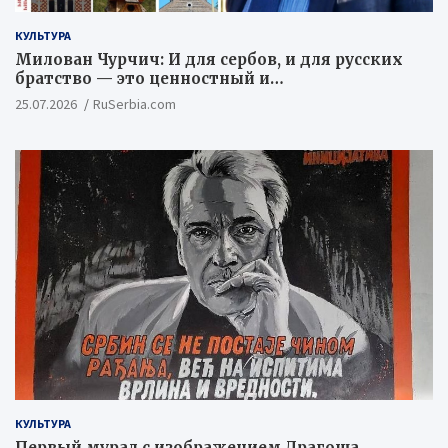
КУЛЬТУРА
Милован Чурчич: И для сербов, и для русских
братство — это ценностный и
цивилизационный концепт
25.07.2026
RuSerbia.com
КУЛЬТУРА
Первый мурал с изображением Драгоша