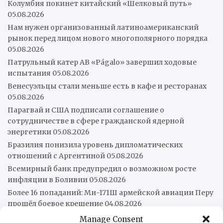
Колумбия покинет китайский «Шелковый путь»
05.08.2026
Нам нужен организованный латиноамериканский
рынок перед лицом нового многополярного порядка
05.08.2026
Патрульный катер AB «Págalo» завершил ходовые
испытания
05.08.2026
Венесуэльцы стали меньше есть в кафе и ресторанах
05.08.2026
Парагвай и США подписали соглашение о
сотрудничестве в сфере гражданской ядерной
энергетики
05.08.2026
Бразилия понизила уровень дипломатических
отношений с Аргентиной
05.08.2026
Всемирный банк предупредил о возможном росте
инфляции в Боливии
05.08.2026
Более 16 попаданий: Ми-171Ш армейской авиации Перу
прошёл боевое крещение
04.08.2026
Подоплёка убийств журналистов в Мексике
04.08.2026
Manage Consent