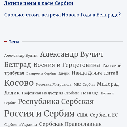
Летние цены в кафе Сербии
Сколько стоит встреча Нового Года в Белграде?
Теги
Александр Вучич
Александр Вулин
Белград
Босния и Герцеговина
Гаагский
Ивица Дачич
Китай
Трибунал
Двери
Газпром в Сербии
Косово
Милорад
Косовска Митровица
МВД Сербии
Додик
Нефтяная Индустрия Сербии
Нови Сад
Путин и
Республика Сербская
Сербия
Россия и Сербия
США
Сербия и ЕС
Сербская Православная
Сербия и Украина