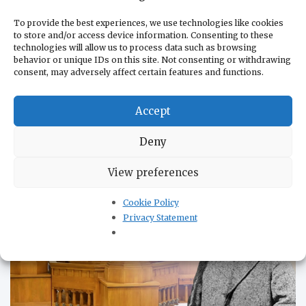
To provide the best experiences, we use technologies like cookies
О нас
to store and/or access device information. Consenting to these
technologies will allow us to process data such as browsing
Редакция
behavior or unique IDs on this site. Not consenting or withdrawing
В помощь бизнесу
consent, may adversely affect certain features and functions.
В помощь туристам
Контакты
Accept
Политика конфиденциальности
Deny
КУЛЬТУРА
View preferences
Cookie Policy
Privacy Statement