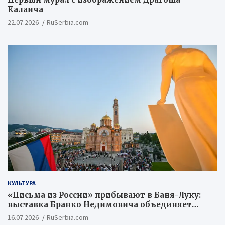
Калаича
22.07.2026
RuSerbia.com
КУЛЬТУРА
«Письма из России» прибывают в Баня-Луку:
выставка Бранко Недимовича объединяет
шестерых художников из Российской
16.07.2026
RuSerbia.com
Федерации