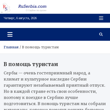
Перейти
к
содержимому
Четверг, 6 августа, 2026
RuSerbia.com
О Сербии – по-русски
Главная
В помощь туристам
В помощь туристам
Сербы — очень гостеприимный народ, а
климат и культурное наследие Сербии
гарантируют незабываемый приятный отпуск.
Но в каждой стране есть свои особенности,
поэтому к поездке в Сербию лучше
подготовиться. В помощь туристам мы собрали
материалы, которые помогут решить бытовые