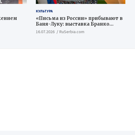
КУЛЬТУРА
жением
«Письма из России» прибывают в
Баня-Луку: выставка Бранко
Недимовича объединяет
16.07.2026
RuSerbia.com
шестерых художников из
Российской Федерации