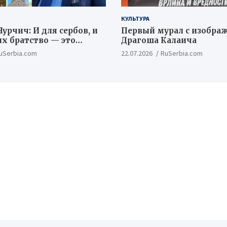
КУЛЬТУРА
урчич: И для сербов, и
Первый мурал с изобра
их братство — это
Драгоша Калаича
ый и цивилизационный
uSerbia.com
22.07.2026
RuSerbia.com