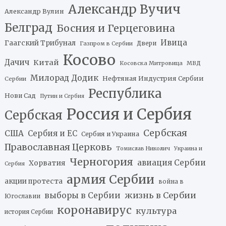
Александр Вучич
Александр Вулин
Белград
Босния и Герцеговина
Ивица
Гаагский Трибунал
Двери
Газпром в Сербии
Косово
Дачич
Китай
Косовска Митровица
МВД
Милорад Додик
Нефтяная Индустрия Сербии
Сербии
Республика
Нови Сад
Путин и Сербия
Россия и Сербия
Сербская
Сербская
США
Сербия и ЕС
Сербия и Украина
Православная Церковь
Томислав Николич
Украина и
Черногория
авиация Сербии
Хорватия
Сербия
армия Сербии
акции протеста
война в
жизнь в Сербии
выборы в Сербии
Югославии
коронавирус
культура
история Сербии