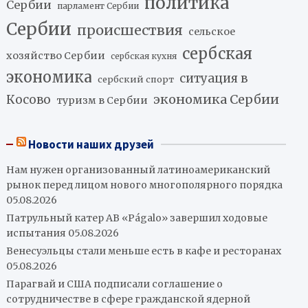
политика
Сербии
парламент Сербии
Сербии
происшествия
сельское
сербская
хозяйство Сербии
сербская кухня
экономика
ситуация в
сербский спорт
экономика Сербии
Косово
туризм в Сербии
Новости наших друзей
Нам нужен организованный латиноамериканский
рынок перед лицом нового многополярного порядка
05.08.2026
Патрульный катер AB «Págalo» завершил ходовые
испытания
05.08.2026
Венесуэльцы стали меньше есть в кафе и ресторанах
05.08.2026
Парагвай и США подписали соглашение о
сотрудничестве в сфере гражданской ядерной