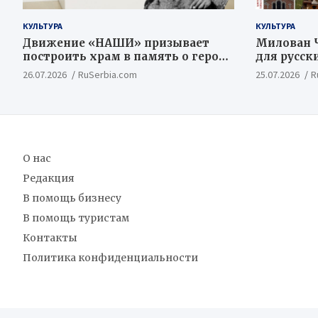
КУЛЬТУРА
КУЛЬТУРА
Движение «НАШИ» призывает
Милован Ч
построить храм в память о героях
для русск
Косовской Битвы
ценностн
26.07.2026
RuSerbia.com
25.07.2026
R
концепт
О нас
Редакция
В помощь бизнесу
В помощь туристам
Контакты
Политика конфиденциальности