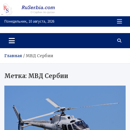
Перейти
к
содержимому
Понедельник, 10 августа, 2026
RuSerbia.com
О Сербии – по-русски
Главная
МВД Сербии
Метка:
МВД Сербии