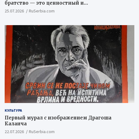
братство — это ценностный и
цивилизационный концепт
25.07.2026
RuSerbia.com
КУЛЬТУРА
Первый мурал с изображением Драгоша
Калаича
22.07.2026
RuSerbia.com