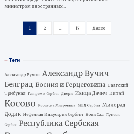
министром иностранных…
Пагинация
1
2
…
17
Далее
записей
Теги
Александр Вучич
Александр Вулин
Белград
Босния и Герцеговина
Гаагский
Ивица Дачич
Китай
Трибунал
Двери
Газпром в Сербии
Косово
Милорад
Косовска Митровица
МВД Сербии
Додик
Нефтяная Индустрия Сербии
Нови Сад
Путин и
Республика Сербская
Сербия