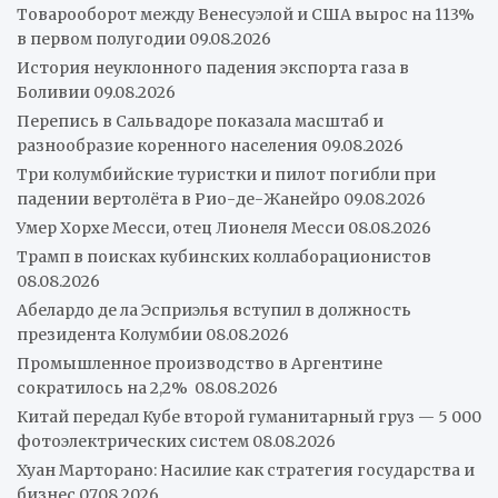
Товарооборот между Венесуэлой и США вырос на 113%
в первом полугодии
09.08.2026
История неуклонного падения экспорта газа в
Боливии
09.08.2026
Перепись в Сальвадоре показала масштаб и
разнообразие коренного населения
09.08.2026
Три колумбийские туристки и пилот погибли при
падении вертолёта в Рио-де-Жанейро
09.08.2026
Умер Хорхе Месси, отец Лионеля Месси
08.08.2026
Трамп в поисках кубинских коллаборационистов
08.08.2026
Абелардо де ла Эсприэлья вступил в должность
президента Колумбии
08.08.2026
Промышленное производство в Аргентине
сократилось на 2,2%
08.08.2026
Китай передал Кубе второй гуманитарный груз — 5 000
фотоэлектрических систем
08.08.2026
Хуан Марторано: Насилие как стратегия государства и
бизнес
07.08.2026