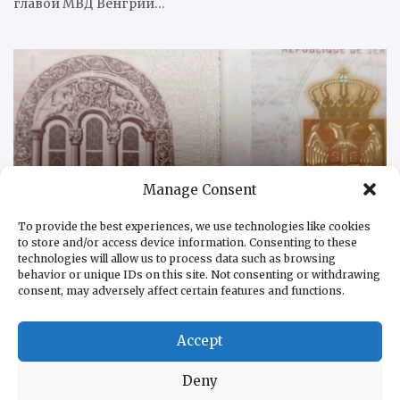
главой МВД Венгрии…
Manage Consent
To provide the best experiences, we use technologies like cookies
to store and/or access device information. Consenting to these
technologies will allow us to process data such as browsing
behavior or unique IDs on this site. Not consenting or withdrawing
consent, may adversely affect certain features and functions.
ОБЩЕСТВО
Граждане Сербии получат новые паспорта
02.07.2026
RuSerbia.com
Accept
С сегодняшнего дня, 2 июля 2026 года, граждане
Deny
Сербии, подавшие заявление на оформление паспорта,