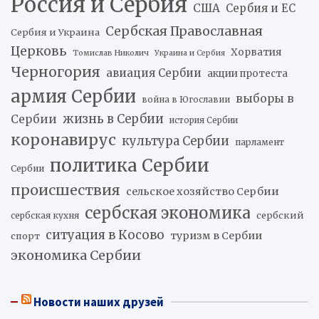
Россия и Сербия
США
Сербия и ЕС
Сербская Православная
Сербия и Украина
Церковь
Хорватия
Томислав Николич
Украина и Сербия
Черногория
авиация Сербии
акции протеста
армия Сербии
выборы в
война в Югославии
жизнь в Сербии
Сербии
история Сербии
коронавирус
культура Сербии
парламент
политика Сербии
Сербии
происшествия
сельское хозяйство Сербии
сербская экономика
сербский
сербская кухня
ситуация в Косово
туризм в Сербии
спорт
экономика Сербии
Новости наших друзей