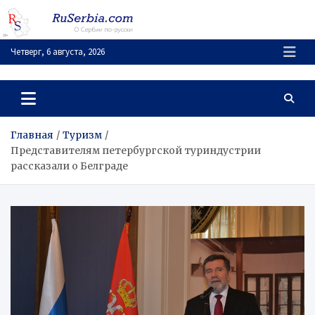
Перейти
к
содержимому
Четверг, 6 августа, 2026
RuSerbia.com
О Сербии – по-русски
Главная
Туризм
Представителям петербургской туриндустрии
рассказали о Белграде