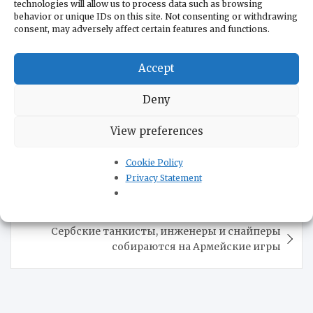
technologies will allow us to process data such as browsing
behavior or unique IDs on this site. Not consenting or withdrawing
consent, may adversely affect certain features and functions.
Accept
Deny
Метки:
Белград
,
посол Сербии в России
,
Россия и Сербия
,
View preferences
Славенко Терзич
,
туризм в Сербии
Cookie Policy
Навигация
Privacy Statement
Сербия – Боливия 5:1
по
записям
Сербские танкисты, инженеры и снайперы
собираются на Армейские игры