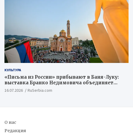
КУЛЬТУРА
«Письма из России» прибывают в Баня-Луку:
выставка Бранко Недимовича объединяет
шестерых художников из Российской
16.07.2026
RuSerbia.com
Федерации
О нас
Редакция