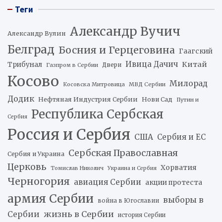
Теги
Александр Вучич
Александр Вулин
Белград
Босния и Герцеговина
Гаагский
Ивица Дачич
Китай
Трибунал
Двери
Газпром в Сербии
Косово
Милорад
Косовска Митровица
МВД Сербии
Додик
Нефтяная Индустрия Сербии
Нови Сад
Путин и
Республика Сербская
Сербия
Россия и Сербия
США
Сербия и ЕС
Сербская Православная
Сербия и Украина
Церковь
Хорватия
Томислав Николич
Украина и Сербия
Черногория
авиация Сербии
акции протеста
армия Сербии
выборы в
война в Югославии
жизнь в Сербии
Сербии
история Сербии