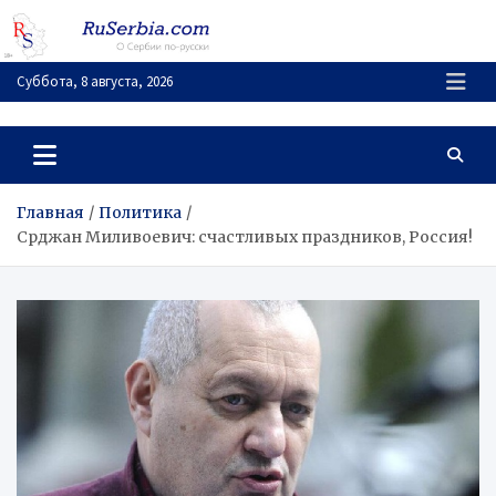
Перейти
к
содержимому
Суббота, 8 августа, 2026
RuSerbia.com
О Сербии – по-русски
Главная
Политика
Срджан Миливоевич: счастливых праздников, Россия!