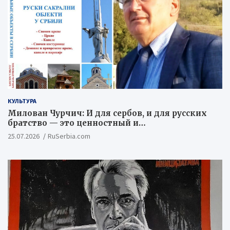
КУЛЬТУРА
Милован Чурчич: И для сербов, и для русских
братство — это ценностный и
цивилизационный концепт
25.07.2026
RuSerbia.com