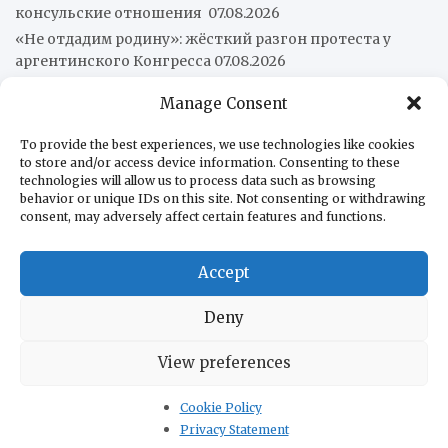
консульские отношения
07.08.2026
«Не отдадим родину»: жёсткий разгон протеста у
аргентинского Конгресса
07.08.2026
Leonardo представила ВМС Чили свои артиллерийские
Manage Consent
системы
06.08.2026
Рафаэль Мачадо: Контекст атак Милея на Бразилию
To provide the best experiences, we use technologies like cookies
06.08.2026
to store and/or access device information. Consenting to these
technologies will allow us to process data such as browsing
Объявлено о создании Совместного командования по
behavior or unique IDs on this site. Not consenting or withdrawing
безопасности в отдельных зонах Панамского канала
consent, may adversely affect certain features and functions.
06.08.2026
Accept
О нас
Редакция
Deny
В помощь бизнесу
View preferences
В помощь туристам
Контакты
Cookie Policy
Политика конфиденциальности
Privacy Statement