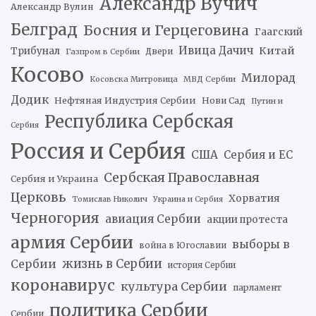
Александр Вучич
Александр Вулин
Белград
Босния и Герцеговина
Гаагский
Ивица Дачич
Китай
Трибунал
Двери
Газпром в Сербии
Косово
Милорад
Косовска Митровица
МВД Сербии
Додик
Нефтяная Индустрия Сербии
Нови Сад
Путин и
Республика Сербская
Сербия
Россия и Сербия
США
Сербия и ЕС
Сербская Православная
Сербия и Украина
Церковь
Хорватия
Томислав Николич
Украина и Сербия
Черногория
авиация Сербии
акции протеста
армия Сербии
выборы в
война в Югославии
жизнь в Сербии
Сербии
история Сербии
коронавирус
культура Сербии
парламент
политика Сербии
Сербии