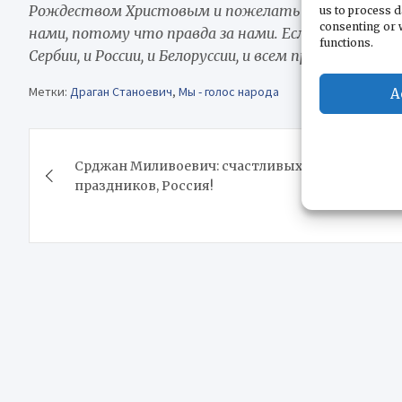
Рождеством Христовым и пожелать нам удачи, благ
us to process d
consenting or 
нами, потому что правда за нами. Если правда за на
functions.
Сербии, и России, и Белоруссии, и всем православны
Метки:
Драган Станоевич
,
Мы - голос народа
A
Навигация
Срджан Миливоевич: счастливых
по
праздников, Россия!
записям