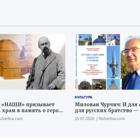
КУЛЬТУРА
 «НАШИ» призывает
Милован Чурчич: И для с
 храм в память о героях
для русских братство —
й Битвы
ценностный и цивилиз
uSerbia.com
25.07.2026
RuSerbia.com
концепт