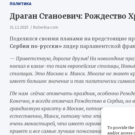
ПОЛИТИКА
Драган Станоевич: Рождество Х
31.12.2025
RuSerbia.com
Поделился своими планами на предстоящие пр
Сербии по-русски»
лидер парламентской фра
— Приветствую, дорогие друзья! На новогодние пр
поехал в какие-то там европейские столицы, Новый
столицах. Это Москва и Минск. Многие не знают к
имеет большое значение и так политически символ
Где нам сейчас отмечать праздник, особенно Рождес
Конечно, я всегда отмечал Рождество в Сербии, но
грандиозную красоту в Москве, потому что, наверное
естественно, Минск, потому что это тоже красиве
очень монастырей, что имеет огромное значение в
To provide the 
привет и все самые лучшие пожелания и на Новый го
and/or access d