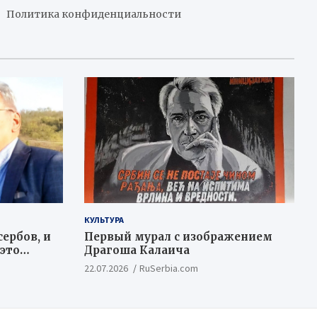
Политика конфиденциальности
КУЛЬТУРА
ербов, и
Первый мурал с изображением
 это
Драгоша Калаича
ационный
22.07.2026
RuSerbia.com