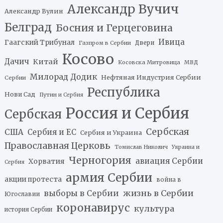
Александр Вучич
Александр Вулин
Белград
Босния и Герцеговина
Ивица
Гаагский Трибунал
Двери
Газпром в Сербии
Косово
Дачич
Китай
Косовска Митровица
МВД
Милорад Додик
Нефтяная Индустрия Сербии
Сербии
Республика
Нови Сад
Путин и Сербия
Россия и Сербия
Сербская
Сербская
США
Сербия и ЕС
Сербия и Украина
Православная Церковь
Томислав Николич
Украина и
Черногория
авиация Сербии
Хорватия
Сербия
армия Сербии
акции протеста
война в
жизнь в Сербии
выборы в Сербии
Югославии
коронавирус
культура
история Сербии