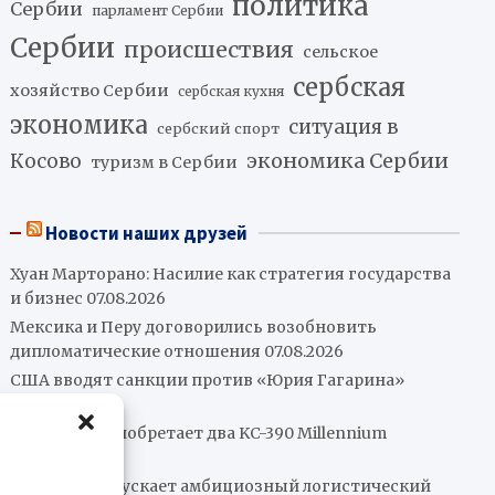
политика
Сербии
парламент Сербии
Сербии
происшествия
сельское
сербская
хозяйство Сербии
сербская кухня
экономика
ситуация в
сербский спорт
экономика Сербии
Косово
туризм в Сербии
Новости наших друзей
Хуан Марторано: Насилие как стратегия государства
и бизнес
07.08.2026
Мексика и Перу договорились возобновить
дипломатические отношения
07.08.2026
США вводят санкции против «Юрия Гагарина»
07.08.2026
Колумбия приобретает два KC-390 Millennium
07.08.2026
Бразилия запускает амбициозный логистический