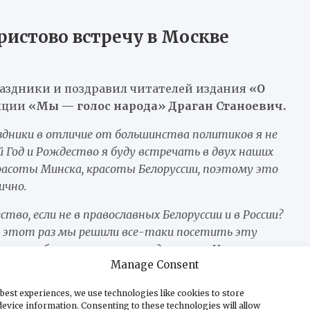
ристово встречу в Москве
аздники и поздравил читателей издания
«О
кции
«Мы — голос народа» Драган Станоевич.
аздники в отличие от большинства политиков я не
 Год и Рождество я буду встречать в двух наших
расоты Минска, красоты Белоруссии, поэтому это
ично.
тво, если не в православных Белоруссии и в России?
 в этот раз мы решили все-таки посетить эту
, нет более красивого города в мире. Но и,
Manage Consent
йший город и прекрасная страна. Кроме того, там
 эти праздничные дни. Поэтому я хочу передать
best experiences, we use technologies like cookies to store
д, и на Рождество Христово. Поздравить всех с
evice information. Consenting to these technologies will allow