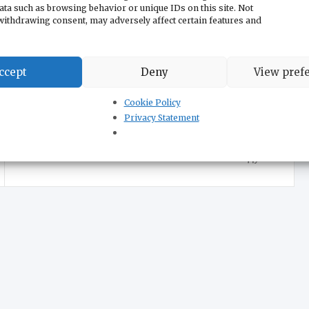
ополучия и, естественно, победы. Победа будет за
ata such as browsing behavior or unique IDs on this site. Not
withdrawing consent, may adversely affect certain features and
ми, то и Бог за нас. Спасибо всем и большой привет и
м славянским народам и государствам!
ccept
Deny
View pref
Cookie Policy
Privacy Statement
Владимир Гаич: поздравляю русских братьев
с Рождеством Христовым и желаю победы в
2026 году