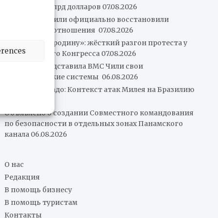
план на 240 млрд долларов
07.08.2026
Венесуэла и Чили официально восстановили
консульские отношения
07.08.2026
«Не отдадим родину»: жёсткий разгон протеста у
erences
аргентинского Конгресса
07.08.2026
Leonardo представила ВМС Чили свои
артиллерийские системы
06.08.2026
Рафаэль Мачадо: Контекст атак Милея на Бразилию
06.08.2026
Объявлено о создании Совместного командования
по безопасности в отдельных зонах Панамского
канала
06.08.2026
О нас
Редакция
В помощь бизнесу
В помощь туристам
Контакты