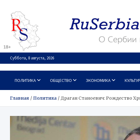
Перейти
к
содержимому
Суббота, 8 августа, 2026
RuSerbia.com
О Сербии – по-русски
ПОЛИТИКА
ОБЩЕСТВО
ЭКОНОМИКА
КУЛЬТУ
Главная
Политика
Драган Станоевич: Рождество Хр