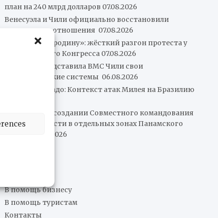
план на 240 млрд долларов
07.08.2026
Венесуэла и Чили официально восстановили
консульские отношения
07.08.2026
«Не отдадим родину»: жёсткий разгон протеста у
аргентинского Конгресса
07.08.2026
Leonardo представила ВМС Чили свои
артиллерийские системы
06.08.2026
Рафаэль Мачадо: Контекст атак Милея на Бразилию
06.08.2026
Объявлено о создании Совместного командования
erences
по безопасности в отдельных зонах Панамского
канала
06.08.2026
О нас
Редакция
В помощь бизнесу
В помощь туристам
Контакты