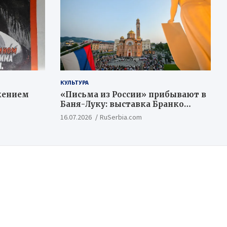
КУЛЬТУРА
жением
«Письма из России» прибывают в
Баня-Луку: выставка Бранко
Недимовича объединяет
16.07.2026
RuSerbia.com
шестерых художников из
Российской Федерации