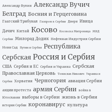
Александр Вучич
Александр Вулин
Белград
Босния и Герцеговина
Ивица
Гаагский Трибунал
Двери
Газпром в Сербии
Косово
Дачич
Китай
Косовска Митровица
МВД
Милорад Додик
Нефтяная Индустрия Сербии
Сербии
Республика
Нови Сад
Путин и Сербия
Россия и Сербия
Сербская
Сербская
США
Сербия и ЕС
Сербия и Украина
Православная Церковь
Томислав Николич
Украина и
Черногория
авиация Сербии
Хорватия
Сербия
армия Сербии
акции протеста
война в
жизнь в Сербии
выборы в Сербии
Югославии
коронавирус
культура
история Сербии