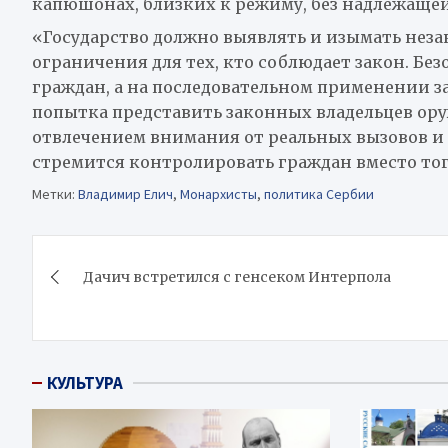
капюшонах, близких к режиму, без надлежаще
«Государство должно выявлять и изымать неза
ограничения для тех, кто соблюдает закон. Бе
граждан, а на последовательном применении 
попытка представить законных владельцев ору
отвлечением внимания от реальных вызовов и 
стремится контролировать граждан вместо тог
Метки:
Владимир Елич
,
Монархисты
,
политика Сербии
Навигация
Дачич встретился с генсеком Интерпола
по
записям
КУЛЬТУРА