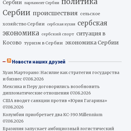
политика
Сербии
парламент Сербии
Сербии
происшествия
сельское
сербская
хозяйство Сербии
сербская кухня
экономика
ситуация в
сербский спорт
экономика Сербии
Косово
туризм в Сербии
Новости наших друзей
Хуан Марторано: Насилие как стратегия государства
и бизнес
07.08.2026
Мексика и Перу договорились возобновить
дипломатические отношения
07.08.2026
США вводят санкции против «Юрия Гагарина»
07.08.2026
Колумбия приобретает два KC-390 Millennium
07.08.2026
Бразилия запускает амбициозный логистический