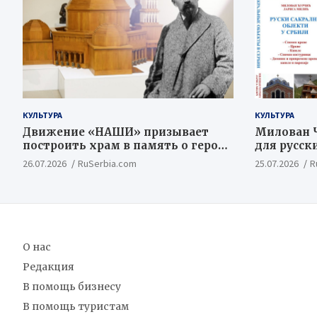
КУЛЬТУРА
КУЛЬТУРА
Движение «НАШИ» призывает
Милован Ч
построить храм в память о героях
для русск
Косовской Битвы
ценностн
26.07.2026
RuSerbia.com
25.07.2026
R
концепт
О нас
Редакция
В помощь бизнесу
В помощь туристам