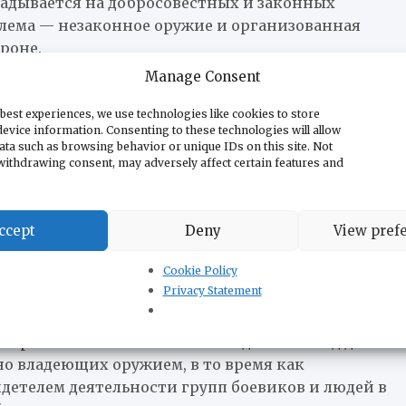
ладывается на добросовестных и законных
блема — незаконное оружие и организованная
роне.
Manage Consent
утат коалиции НАДА Владимир Елич напомнил,
 введён мораторий на выдачу новых разрешений,
best experiences, we use technologies like cookies to store
ьно находящегося в собственности оружия,
evice information. Consenting to these technologies will allow
езультатов в снижении преступлений,
ata such as browsing behavior or unique IDs on this site. Not
withdrawing consent, may adversely affect certain features and
оружия.
лучаев совершаются с использованием
ладеют граждане, прошедшие все проверки
ccept
Deny
View pref
ешения, оплачивающие сборы и хранящие оружие
й борьбы с незаконным вооружением и
Cookie Policy
чает условия именно для наиболее
Privacy Statement
 трагические события 2023 года как повод для
о владеющих оружием, в то время как
детелем деятельности групп боевиков и людей в