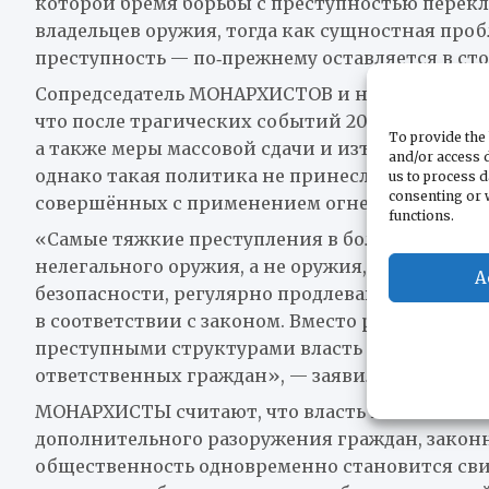
которой бремя борьбы с преступностью перек
владельцев оружия, тогда как сущностная про
преступность — по‑прежнему оставляется в сто
Сопредседатель МОНАРХИСТОВ и народный деп
что после трагических событий 2023 года был
To provide the 
а также меры массовой сдачи и изъятия легал
and/or access d
однако такая политика не принесла видимых р
us to process d
consenting or 
совершённых с применением огнестрельного 
functions.
«Самые тяжкие преступления в большинстве с
нелегального оружия, а не оружия, которым в
A
безопасности, регулярно продлевающие разр
в соответствии с законом. Вместо решительно
преступными структурами власть вновь ужесто
ответственных граждан», — заявил Елич.
МОНАРХИСТЫ считают, что власть использовала
дополнительного разоружения граждан, законн
общественность одновременно становится сви