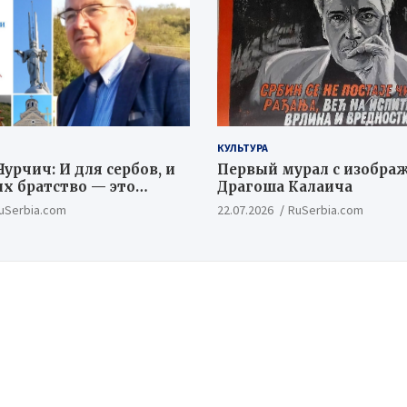
КУЛЬТУРА
урчич: И для сербов, и
Первый мурал с изобра
их братство — это
Драгоша Калаича
ый и цивилизационный
uSerbia.com
22.07.2026
RuSerbia.com