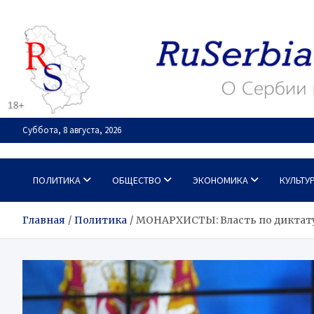
Перейти
к
содержимому
Суббота, 8 августа, 2026
RuSerbia.com
О Сербии – по-русски
ПОЛИТИКА
ОБЩЕСТВО
ЭКОНОМИКА
КУЛЬТУ
Главная
Политика
МОНАРХИСТЫ: Власть по диктату