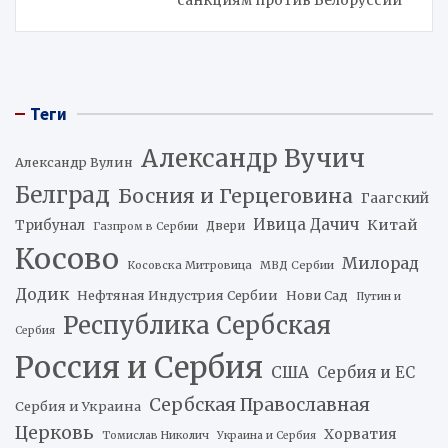
санкциям против Белоруссии
Теги
Александр Вучич
Александр Вулин
Белград
Босния и Герцеговина
Гаагский
Ивица Дачич
Китай
Трибунал
Двери
Газпром в Сербии
Косово
Милорад
Косовска Митровица
МВД Сербии
Додик
Нефтяная Индустрия Сербии
Нови Сад
Путин и
Республика Сербская
Сербия
Россия и Сербия
США
Сербия и ЕС
Сербская Православная
Сербия и Украина
Церковь
Хорватия
Томислав Николич
Украина и Сербия