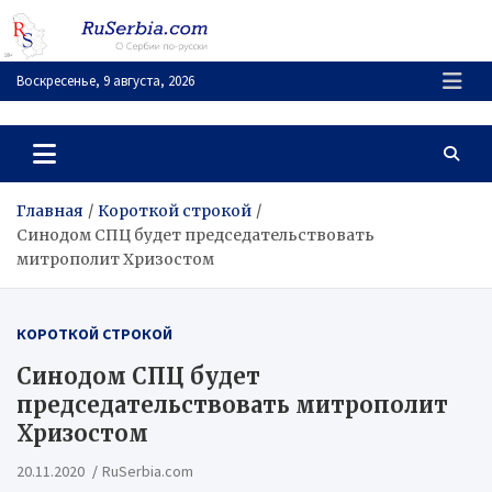
Перейти
к
содержимому
Воскресенье, 9 августа, 2026
RuSerbia.com
О Сербии – по-русски
Главная
Короткой строкой
Синодом СПЦ будет председательствовать
митрополит Хризостом
КОРОТКОЙ СТРОКОЙ
Синодом СПЦ будет
председательствовать митрополит
Хризостом
20.11.2020
RuSerbia.com