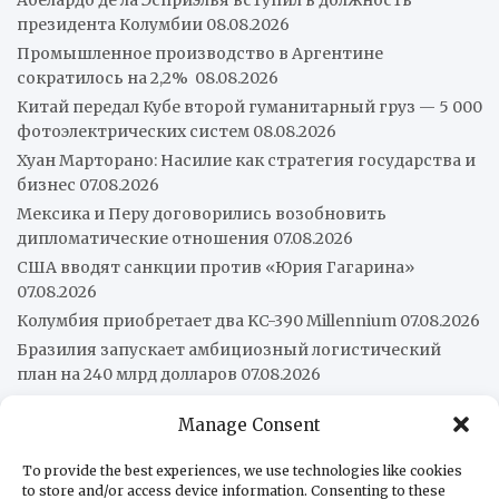
Абелардо де ла Эсприэлья вступил в должность
президента Колумбии
08.08.2026
Промышленное производство в Аргентине
сократилось на 2,2%
08.08.2026
Китай передал Кубе второй гуманитарный груз — 5 000
фотоэлектрических систем
08.08.2026
Хуан Марторано: Насилие как стратегия государства и
бизнес
07.08.2026
Мексика и Перу договорились возобновить
дипломатические отношения
07.08.2026
США вводят санкции против «Юрия Гагарина»
07.08.2026
Колумбия приобретает два KC-390 Millennium
07.08.2026
Бразилия запускает амбициозный логистический
план на 240 млрд долларов
07.08.2026
Manage Consent
О нас
Редакция
To provide the best experiences, we use technologies like cookies
to store and/or access device information. Consenting to these