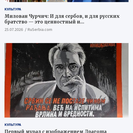
КУЛЬТУРА
Милован Чурчич: И для сербов, и для русских
братство — это ценностный и
цивилизационный концепт
25.07.2026
RuSerbia.com
КУЛЬТУРА
Первый мурал с изображением Драгоша