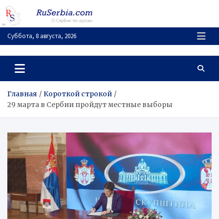
Перейти
к
содержимому
Суббота, 8 августа, 2026
RuSerbia.com
О Сербии – по-русски
Главная
Короткой строкой
29 марта в Сербии пройдут местные выборы