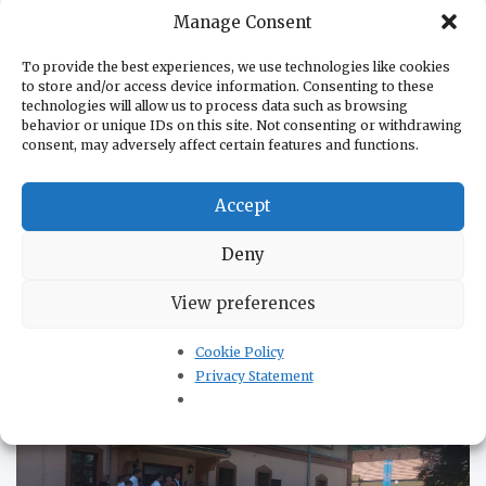
Колумбия приобретает два KC-390 Millennium
07.08.2026
Manage Consent
Бразилия запускает амбициозный логистический
план на 240 млрд долларов
07.08.2026
To provide the best experiences, we use technologies like cookies
to store and/or access device information. Consenting to these
technologies will allow us to process data such as browsing
behavior or unique IDs on this site. Not consenting or withdrawing
О нас
consent, may adversely affect certain features and functions.
Редакция
В помощь бизнесу
Accept
В помощь туристам
Контакты
Deny
Политика конфиденциальности
View preferences
КУЛЬТУРА
Cookie Policy
Privacy Statement