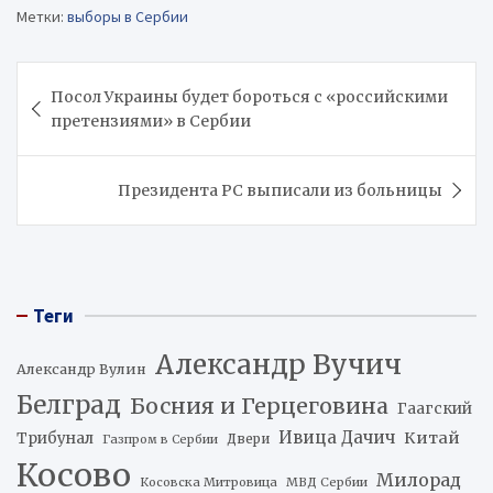
Метки:
выборы в Сербии
Навигация
Посол Украины будет бороться с «российскими
по
претензиями» в Сербии
записям
Президента РС выписали из больницы
Теги
Александр Вучич
Александр Вулин
Белград
Босния и Герцеговина
Гаагский
Ивица Дачич
Китай
Трибунал
Двери
Газпром в Сербии
Косово
Милорад
Косовска Митровица
МВД Сербии