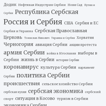
Додик
Нефтяная Индустрия Сербии
Нови Сад
Путин и
Республика Сербская
Сербия
Россия и Сербия
США
Сербия и ЕС
Сербская Православная
Сербия и Украина
Церковь
Хорватия
Томислав Николич
Украина и Сербия
Черногория
авиация Сербии
акции протеста
армия Сербии
выборы в
война в Югославии
жизнь в Сербии
Сербии
история Сербии
коронавирус
культура Сербии
парламент
политика Сербии
Сербии
происшествия
сельское хозяйство Сербии
сербская экономика
сербский
сербская кухня
ситуация в Косово
туризм в Сербии
спорт
экономика Сербии