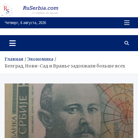
Перейти
к
содержимому
Четверг, 6 августа, 2026
RuSerbia.com
О Сербии – по-русски
Главная
Экономика
Белград, Нови-Сад и Вранье задолжали больше всех