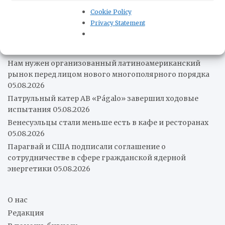
его связи с наркотрафиком
06.08.2026
Cookie Policy
Пожар на химических заводах в Чили удалось
Privacy Statement
локализовать
05.08.2026
Колумбия покинет китайский «Шелковый путь»
05.08.2026
Нам нужен организованный латиноамериканский
рынок перед лицом нового многополярного порядка
05.08.2026
Патрульный катер AB «Págalo» завершил ходовые
испытания
05.08.2026
Венесуэльцы стали меньше есть в кафе и ресторанах
05.08.2026
Парагвай и США подписали соглашение о
сотрудничестве в сфере гражданской ядерной
энергетики
05.08.2026
О нас
Редакция