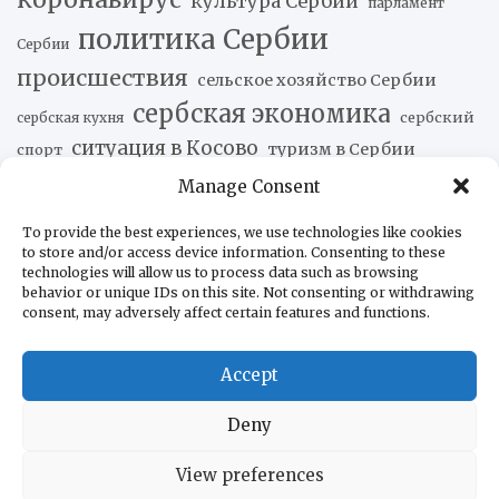
культура Сербии
парламент
политика Сербии
Сербии
происшествия
сельское хозяйство Сербии
сербская экономика
сербский
сербская кухня
ситуация в Косово
туризм в Сербии
спорт
экономика Сербии
Manage Consent
To provide the best experiences, we use technologies like cookies
Новости наших друзей
to store and/or access device information. Consenting to these
technologies will allow us to process data such as browsing
behavior or unique IDs on this site. Not consenting or withdrawing
Leonardo представила ВМС Чили свои артиллерийские
consent, may adversely affect certain features and functions.
системы
06.08.2026
Рафаэль Мачадо: Контекст атак Милея на Бразилию
06.08.2026
Accept
Объявлено о создании Совместного командования по
Deny
безопасности в отдельных зонах Панамского канала
06.08.2026
View preferences
Петро представил отчёт Интерпола, опровергающий