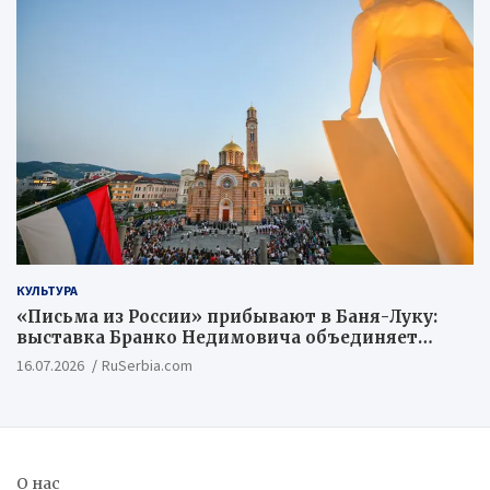
КУЛЬТУРА
«Письма из России» прибывают в Баня-Луку:
выставка Бранко Недимовича объединяет
шестерых художников из Российской
16.07.2026
RuSerbia.com
Федерации
О нас