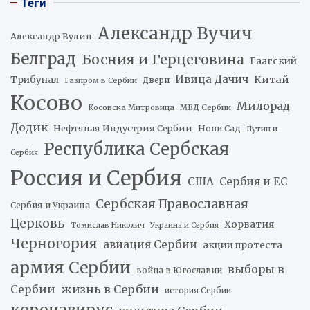
Теги
Александр Вучич
Александр Вулин
Белград
Босния и Герцеговина
Гаагский
Ивица Дачич
Китай
Трибунал
Двери
Газпром в Сербии
Косово
Милорад
Косовска Митровица
МВД Сербии
Додик
Нефтяная Индустрия Сербии
Нови Сад
Путин и
Республика Сербская
Сербия
Россия и Сербия
США
Сербия и ЕС
Сербская Православная
Сербия и Украина
Церковь
Хорватия
Томислав Николич
Украина и Сербия
Черногория
авиация Сербии
акции протеста
армия Сербии
выборы в
война в Югославии
жизнь в Сербии
Сербии
история Сербии
коронавирус