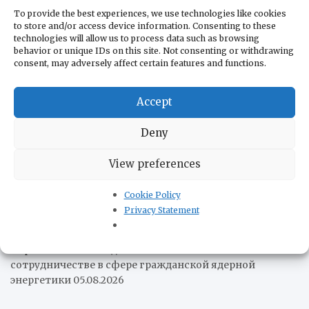
безопасности в отдельных зонах Панамского канала
To provide the best experiences, we use technologies like cookies
06.08.2026
to store and/or access device information. Consenting to these
Петро представил отчёт Интерпола, опровергающий
technologies will allow us to process data such as browsing
его связи с наркотрафиком
06.08.2026
behavior or unique IDs on this site. Not consenting or withdrawing
consent, may adversely affect certain features and functions.
Пожар на химических заводах в Чили удалось
локализовать
05.08.2026
Accept
Колумбия покинет китайский «Шелковый путь»
05.08.2026
Deny
Нам нужен организованный латиноамериканский
рынок перед лицом нового многополярного порядка
View preferences
05.08.2026
Патрульный катер AB «Págalo» завершил ходовые
Cookie Policy
испытания
05.08.2026
Privacy Statement
Венесуэльцы стали меньше есть в кафе и ресторанах
05.08.2026
Парагвай и США подписали соглашение о
сотрудничестве в сфере гражданской ядерной
энергетики
05.08.2026