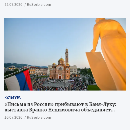
22.07.2026
RuSerbia.com
КУЛЬТУРА
«Письма из России» прибывают в Баня-Луку:
выставка Бранко Недимовича объединяет
шестерых художников из Российской
16.07.2026
RuSerbia.com
Федерации