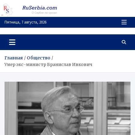
Перейти
к
содержимому
Пятница, 7 августа, 2026
RuSerbia.com
О Сербии – по-русски
Главная
Общество
Умер экс-министр Бранислав Ивкович