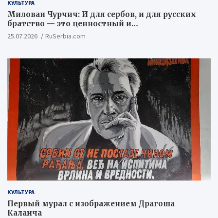
КУЛЬТУРА
Милован Чурчич: И для сербов, и для русских
братство — это ценностный и
цивилизационный концепт
25.07.2026
RuSerbia.com
КУЛЬТУРА
Первый мурал с изображением Драгоша
Калаича