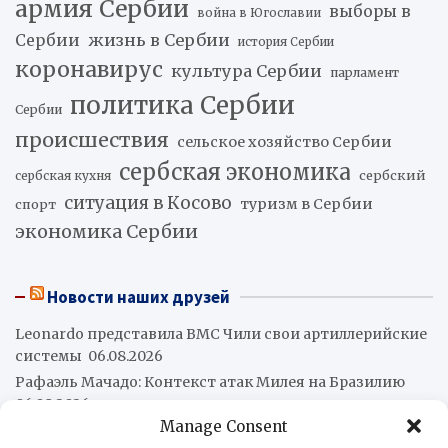
армия Сербии
выборы в
война в Югославии
жизнь в Сербии
Сербии
история Сербии
коронавирус
культура Сербии
парламент
политика Сербии
Сербии
происшествия
сельское хозяйство Сербии
сербская экономика
сербский
сербская кухня
ситуация в Косово
туризм в Сербии
спорт
экономика Сербии
Новости наших друзей
Leonardo представила ВМС Чили свои артиллерийские
системы
06.08.2026
Рафаэль Мачадо: Контекст атак Милея на Бразилию
06.08.2026
Manage Consent
Объявлено о создании Совместного командования по