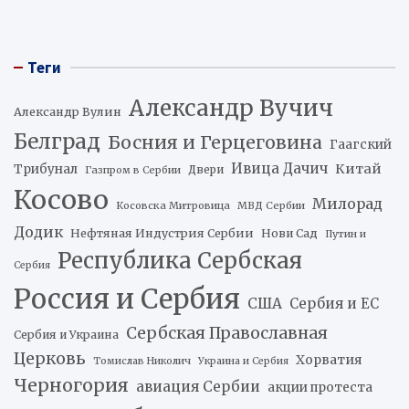
Теги
Александр Вучич
Александр Вулин
Белград
Босния и Герцеговина
Гаагский
Ивица Дачич
Китай
Трибунал
Двери
Газпром в Сербии
Косово
Милорад
Косовска Митровица
МВД Сербии
Додик
Нефтяная Индустрия Сербии
Нови Сад
Путин и
Республика Сербская
Сербия
Россия и Сербия
США
Сербия и ЕС
Сербская Православная
Сербия и Украина
Церковь
Хорватия
Томислав Николич
Украина и Сербия
Черногория
авиация Сербии
акции протеста