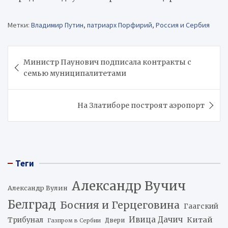
Метки:
Владимир Путин
,
патриарх Порфирий
,
Россия и Сербия
Навигация
Министр Паунович подписала контракты с
по
семью муниципалитетами
записям
На Златиборе построят аэропорт
Теги
Александр Вучич
Александр Вулин
Белград
Босния и Герцеговина
Гаагский
Ивица Дачич
Китай
Трибунал
Двери
Газпром в Сербии