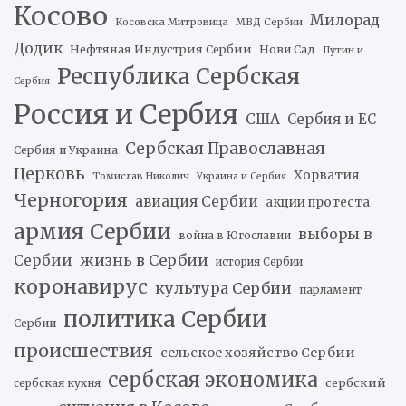
Косово
Милорад
Косовска Митровица
МВД Сербии
Додик
Нефтяная Индустрия Сербии
Нови Сад
Путин и
Республика Сербская
Сербия
Россия и Сербия
США
Сербия и ЕС
Сербская Православная
Сербия и Украина
Церковь
Хорватия
Томислав Николич
Украина и Сербия
Черногория
авиация Сербии
акции протеста
армия Сербии
выборы в
война в Югославии
жизнь в Сербии
Сербии
история Сербии
коронавирус
культура Сербии
парламент
политика Сербии
Сербии
происшествия
сельское хозяйство Сербии
сербская экономика
сербский
сербская кухня