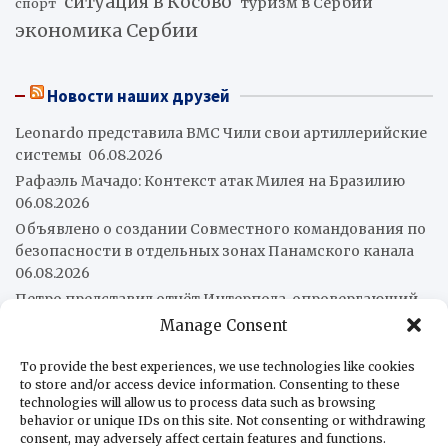
ситуация в Косово
туризм в Сербии
спорт
экономика Сербии
Новости наших друзей
Leonardo представила ВМС Чили свои артиллерийские
системы
06.08.2026
Рафаэль Мачадо: Контекст атак Милея на Бразилию
06.08.2026
Объявлено о создании Совместного командования по
безопасности в отдельных зонах Панамского канала
06.08.2026
Петро представил отчёт Интерпола, опровергающий
его связи с наркотрафиком
06.08.2026
Manage Consent
Пожар на химических заводах в Чили удалось
To provide the best experiences, we use technologies like cookies
локализовать
05.08.2026
to store and/or access device information. Consenting to these
Колумбия покинет китайский «Шелковый путь»
technologies will allow us to process data such as browsing
05.08.2026
behavior or unique IDs on this site. Not consenting or withdrawing
consent, may adversely affect certain features and functions.
Нам нужен организованный латиноамериканский