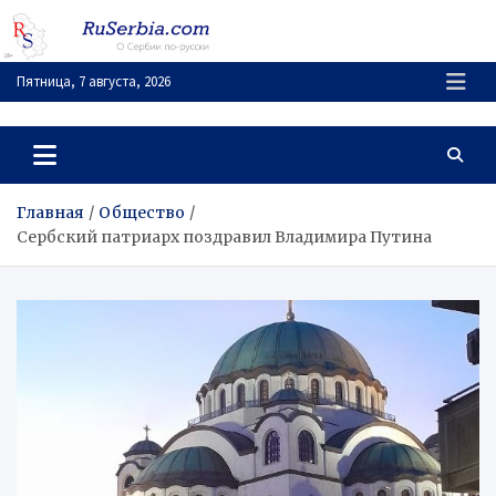
Перейти
к
содержимому
Пятница, 7 августа, 2026
RuSerbia.com
О Сербии – по-русски
Главная
Общество
Сербский патриарх поздравил Владимира Путина