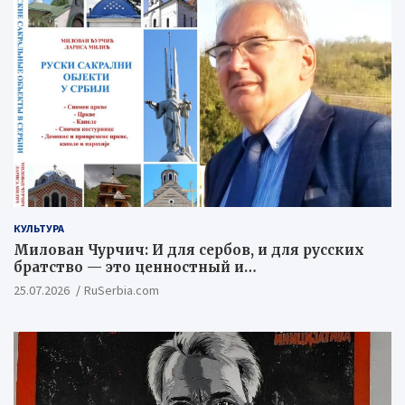
КУЛЬТУРА
Милован Чурчич: И для сербов, и для русских
братство — это ценностный и
цивилизационный концепт
25.07.2026
RuSerbia.com