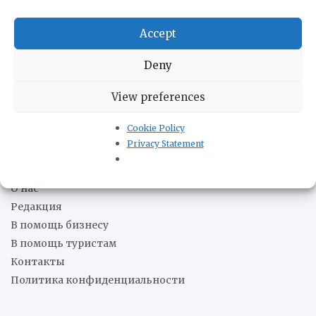
рынок перед лицом нового многополярного порядка
05.08.2026
Accept
Патрульный катер AB «Págalo» завершил ходовые
испытания
05.08.2026
Deny
Венесуэльцы стали меньше есть в кафе и ресторанах
05.08.2026
View preferences
Парагвай и США подписали соглашение о
сотрудничестве в сфере гражданской ядерной
Cookie Policy
энергетики
05.08.2026
Privacy Statement
О нас
Редакция
В помощь бизнесу
В помощь туристам
Контакты
Политика конфиденциальности