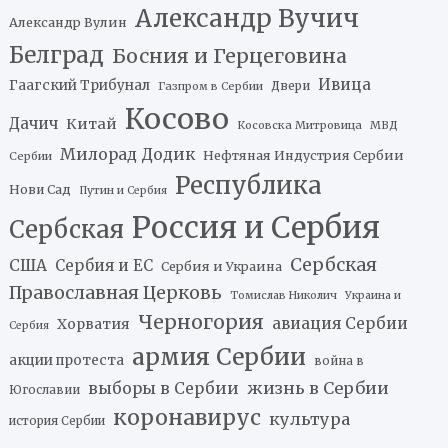
Александр Вучич
Александр Вулин
Белград
Босния и Герцеговина
Ивица
Гаагский Трибунал
Двери
Газпром в Сербии
Косово
Дачич
Китай
Косовска Митровица
МВД
Милорад Додик
Нефтяная Индустрия Сербии
Сербии
Республика
Нови Сад
Путин и Сербия
Россия и Сербия
Сербская
Сербская
США
Сербия и ЕС
Сербия и Украина
Православная Церковь
Томислав Николич
Украина и
Черногория
авиация Сербии
Хорватия
Сербия
армия Сербии
акции протеста
война в
жизнь в Сербии
выборы в Сербии
Югославии
коронавирус
культура
история Сербии