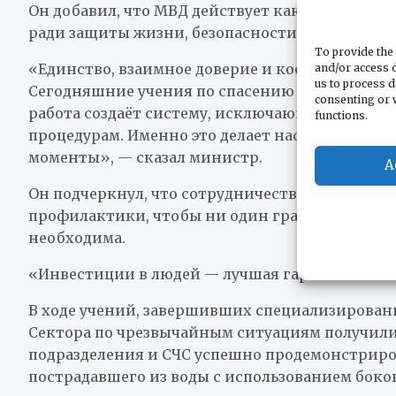
Он добавил, что МВД действует как единая сис
ради защиты жизни, безопасности и имуществ
To provide the 
«Единство, взаимное доверие и координация —
and/or access d
us to process d
Сегодняшние учения по спасению и эвакуации 
consenting or 
работа создаёт систему, исключающую импров
functions.
процедурам. Именно это делает нас надёжной 
моменты», — сказал министр.
A
Он подчеркнул, что сотрудничество всех служб
профилактики, чтобы ни один гражданин не ос
необходима.
«Инвестиции в людей — лучшая гарантия безоп
В ходе учений, завершивших специализирован
Сектора по чрезвычайным ситуациям получили
подразделения и СЧС успешно продемонстриро
пострадавшего из воды с использованием боко