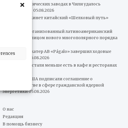
Пожар на химических заводах в Чили удалось
локализовать
05.08.2026
Колумбия покинет китайский «Шелковый путь»
05.08.2026
Нам нужен организованный латиноамериканский
рынок перед лицом нового многополярного порядка
05.08.2026
Патрульный катер AB «Págalo» завершил ходовые
erences
испытания
05.08.2026
Венесуэльцы стали меньше есть в кафе и ресторанах
05.08.2026
Парагвай и США подписали соглашение о
сотрудничестве в сфере гражданской ядерной
энергетики
05.08.2026
О нас
Редакция
В помощь бизнесу