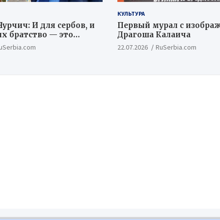
КУЛЬТУРА
урчич: И для сербов, и
Первый мурал с изобра
их братство — это
Драгоша Калаича
ый и цивилизационный
uSerbia.com
22.07.2026
RuSerbia.com