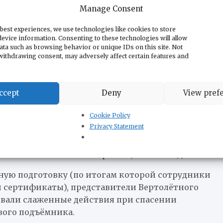
тема, в которой каждое подразделение работает
Manage Consent
а граждан Сербии.
best experiences, we use technologies like cookies to store
 главная сила нашего министерства.
evice information. Consenting to these technologies will allow
ata such as browsing behavior or unique IDs on this site. Not
людей из воды — пример того, как совместная
withdrawing consent, may adversely affect certain features and
изацию и действующую по чётким стандартам и
опорой для каждого гражданина в самые тяжёлые
ccept
Deny
View pref
 МВД будет укрепляться, как и система
Cookie Policy
тался без помощи, когда она наиболее
Privacy Statement
асной и стабильной Сербии», — заявил Дачич.
ную подготовку (по итогам которой сотрудники
 сертификаты), представители Вертолётного
вали слаженные действия при спасении
вого подъёмника.