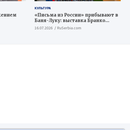
КУЛЬТУРА
жением
«Письма из России» прибывают в
Баня-Луку: выставка Бранко
Недимовича объединяет
16.07.2026
RuSerbia.com
шестерых художников из
Российской Федерации