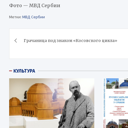
Фото — МВД Сербии
Метки:
МВД Сербии
Навигация
Грачаница под знаком «Косовского цикла»
по
записям
КУЛЬТУРА