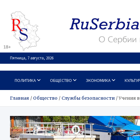
Перейти
к
содержимому
Пятница, 7 августа, 2026
RuSerbia.com
О Сербии – по-русски
ПОЛИТИКА
ОБЩЕСТВО
ЭКОНОМИКА
КУЛЬТУ
Главная
Общество
Службы безопасности
Учения 