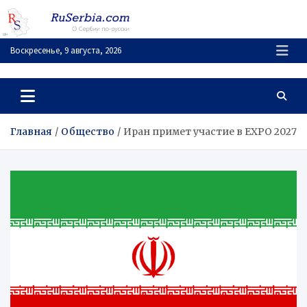
Перейти
к
содержимому
Воскресенье, 9 августа, 2026
RuSerbia.com
О Сербии – по-русски
Главная
Общество
Иран примет участие в EXPO 2027