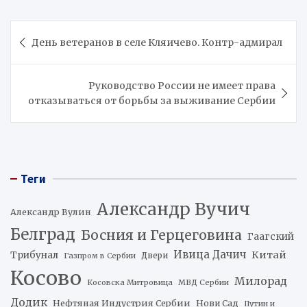
Навигация
День ветеранов в селе Кляичево. Контр-адмирал
по
записям
Руководство России не имеет права
отказываться от борьбы за выживание Сербии
Теги
Александр Вучич
Александр Вулин
Белград
Босния и Герцеговина
Гаагский
Ивица Дачич
Китай
Трибунал
Двери
Газпром в Сербии
Косово
Милорад
Косовска Митровица
МВД Сербии
Додик
Нефтяная Индустрия Сербии
Нови Сад
Путин и