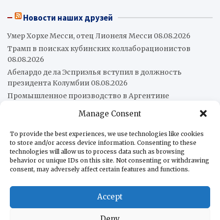
Новости наших друзей
Умер Хорхе Месси, отец Лионеля Месси
08.08.2026
Трамп в поисках кубинских коллаборационистов
08.08.2026
Абелардо де ла Эсприэлья вступил в должность
президента Колумбии
08.08.2026
Промышленное производство в Аргентине
сократилось на 2,2%
08.08.2026
Manage Consent
Китай передал Кубе второй гуманитарный груз — 5 000
фотоэлектрических систем
08.08.2026
To provide the best experiences, we use technologies like cookies
Хуан Марторано: Насилие как стратегия государства и
to store and/or access device information. Consenting to these
technologies will allow us to process data such as browsing
бизнес
07.08.2026
behavior or unique IDs on this site. Not consenting or withdrawing
Мексика и Перу договорились возобновить
consent, may adversely affect certain features and functions.
дипломатические отношения
07.08.2026
США вводят санкции против «Юрия Гагарина»
Accept
07.08.2026
Колумбия приобретает два KC-390 Millennium
07.08.2026
Deny