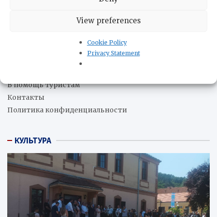
Бразилия запускает амбициозный логистический
план на 240 млрд долларов
07.08.2026
View preferences
Cookie Policy
О нас
Privacy Statement
Редакция
В помощь бизнесу
В помощь туристам
Контакты
Политика конфиденциальности
КУЛЬТУРА