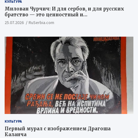
КУЛЬТУРА
Милован Чурчич: И для сербов, и для русских
братство — это ценностный и
цивилизационный концепт
25.07.2026
RuSerbia.com
КУЛЬТУРА
Первый мурал с изображением Драгоша
Калаича