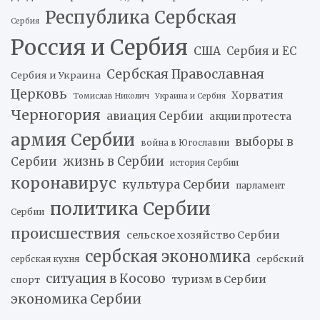
Республика Сербская
Сербия
Россия и Сербия
США
Сербия и ЕС
Сербская Православная
Сербия и Украина
Церковь
Хорватия
Томислав Николич
Украина и Сербия
Черногория
авиация Сербии
акции протеста
армия Сербии
выборы в
война в Югославии
жизнь в Сербии
Сербии
история Сербии
коронавирус
культура Сербии
парламент
политика Сербии
Сербии
происшествия
сельское хозяйство Сербии
сербская экономика
сербский
сербская кухня
ситуация в Косово
туризм в Сербии
спорт
экономика Сербии