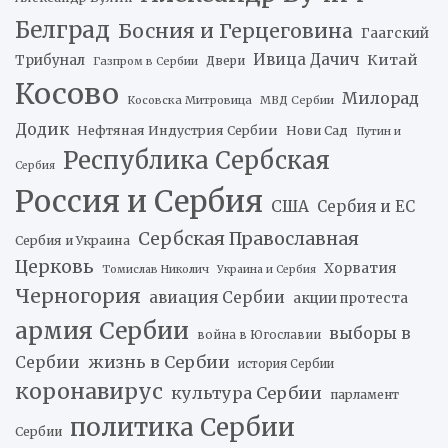
Белград
Босния и Герцеговина
Гаагский
Ивица Дачич
Китай
Трибунал
Двери
Газпром в Сербии
Косово
Милорад
Косовска Митровица
МВД Сербии
Додик
Нефтяная Индустрия Сербии
Нови Сад
Путин и
Республика Сербская
Сербия
Россия и Сербия
США
Сербия и ЕС
Сербская Православная
Сербия и Украина
Церковь
Хорватия
Томислав Николич
Украина и Сербия
Черногория
авиация Сербии
акции протеста
армия Сербии
выборы в
война в Югославии
жизнь в Сербии
Сербии
история Сербии
коронавирус
культура Сербии
парламент
политика Сербии
Сербии