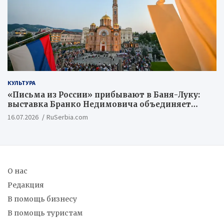
КУЛЬТУРА
«Письма из России» прибывают в Баня-Луку:
выставка Бранко Недимовича объединяет
шестерых художников из Российской
16.07.2026
RuSerbia.com
Федерации
О нас
Редакция
В помощь бизнесу
В помощь туристам