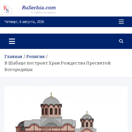
Перейти
к
содержимому
Четверг, 6 августа, 2026
RuSerbia.com
О Сербии – по-русски
Главная
Религия
В Шабаце построят Храм Рождества Пресвятой
Богородицы