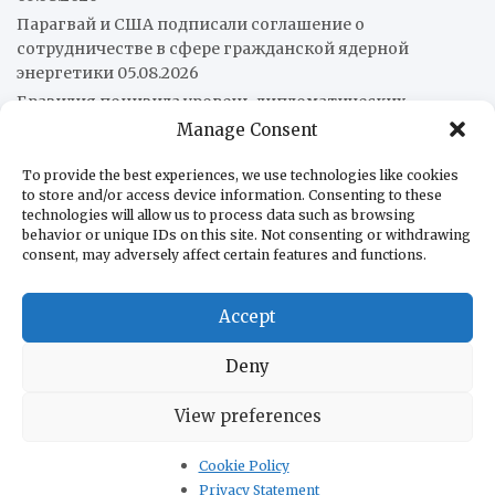
Парагвай и США подписали соглашение о
сотрудничестве в сфере гражданской ядерной
энергетики
05.08.2026
Бразилия понизила уровень дипломатических
отношений с Аргентиной
05.08.2026
Manage Consent
Всемирный банк предупредил о возможном росте
To provide the best experiences, we use technologies like cookies
инфляции в Боливии
05.08.2026
to store and/or access device information. Consenting to these
Более 16 попаданий: Ми-171Ш армейской авиации Перу
technologies will allow us to process data such as browsing
прошёл боевое крещение
04.08.2026
behavior or unique IDs on this site. Not consenting or withdrawing
consent, may adversely affect certain features and functions.
Подоплёка убийств журналистов в Мексике
04.08.2026
Accept
О нас
Редакция
Deny
В помощь бизнесу
В помощь туристам
View preferences
Контакты
Cookie Policy
Политика конфиденциальности
Privacy Statement