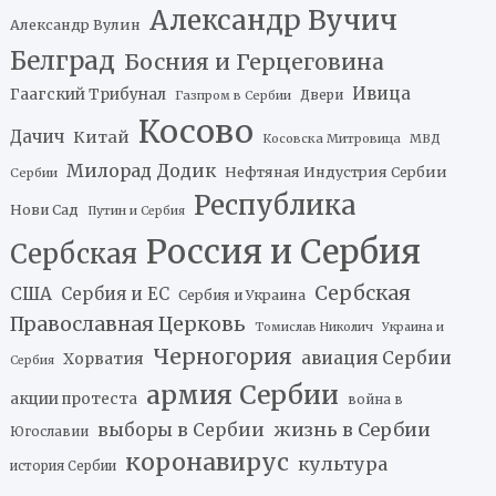
Александр Вучич
Александр Вулин
Белград
Босния и Герцеговина
Ивица
Гаагский Трибунал
Двери
Газпром в Сербии
Косово
Дачич
Китай
Косовска Митровица
МВД
Милорад Додик
Нефтяная Индустрия Сербии
Сербии
Республика
Нови Сад
Путин и Сербия
Россия и Сербия
Сербская
Сербская
США
Сербия и ЕС
Сербия и Украина
Православная Церковь
Томислав Николич
Украина и
Черногория
авиация Сербии
Хорватия
Сербия
армия Сербии
акции протеста
война в
жизнь в Сербии
выборы в Сербии
Югославии
коронавирус
культура
история Сербии