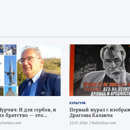
КУЛЬТУРА
урчич: И для сербов, и
Первый мурал с изобра
их братство — это
Драгоша Калаича
ый и цивилизационный
uSerbia.com
22.07.2026
RuSerbia.com