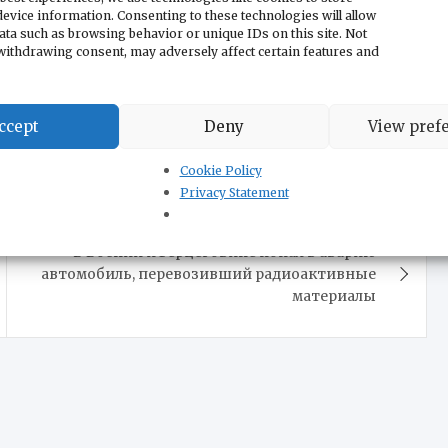
ьства:
«Ваши деды и прадеды так не делали, они
evice information. Consenting to these technologies will allow
ata such as browsing behavior or unique IDs on this site. Not
 души, ни чести, только и знаем, что мечтать о ЕС, а
withdrawing consent, may adversely affect certain features and
е люди, никакой народ, если ждем, что кто-то из
ccept
Deny
View pref
ногорией санкций против России.
ославная Церковь
Cookie Policy
Privacy Statement
В Боснии и Герцеговине попал в аварию
автомобиль, перевозивший радиоактивные
материалы