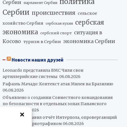
политика
Сербии
парламент Сербии
Сербии
происшествия
сельское
сербская
хозяйство Сербии
сербская кухня
экономика
ситуация в
сербский спорт
экономика Сербии
Косово
туризм в Сербии
Новости наших друзей
Leonardo представила ВМС Чили свои
артиллерийские системы
06.08.2026
Рафаэль Мачадо: Контекст атак Милея на Бразилию
06.08.2026
Объявлено о создании Совместного командования
по безопасности в отдельных зонах Панамского
канала
06.08.2026
Петро представил отчёт Интерпола, опровергающий
его связи с наркотрафиком
06.08.2026