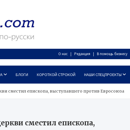
О нас
Редакция
В помощь бизнесу
РА
БЛОГИ
КОРОТКОЙ СТРОКОЙ
НАШИ СПЕЦПРОЕКТЫ
кви сместил епископа, выступавшего против Евросоюза
еркви сместил епископа,