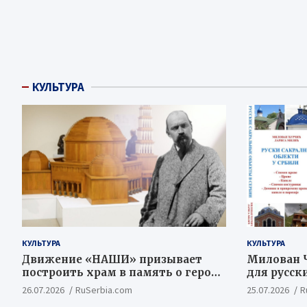
КУЛЬТУРА
КУЛЬТУРА
КУЛЬТУРА
Движение «НАШИ» призывает
Милован Ч
построить храм в память о героях
для русск
Косовской Битвы
ценностн
26.07.2026
RuSerbia.com
25.07.2026
R
концепт