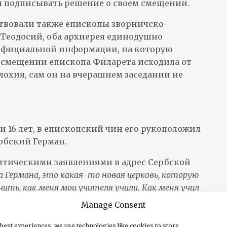
ся подписывать решение о своем смещении.
ствовали также епископы зворничско-
Теодосий, оба архиерея единодушно
еофициальной информации, на которую
 смещении епископа Филарета исходила от
хия, сам он на вчерашнем заседании не
и 16 лет, в епископский чин его рукоположил
рбский Герман.
итическими заявлениями в адрес Сербской
а Германа, это какая-то новая церковь, которую
учить, как меня мои учителя учили. Как меня учил
со своим народом и своей церковью»
(от этих слов
Manage Consent
best experiences, we use technologies like cookies to store