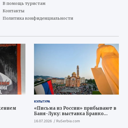
В помощь туристам
Контакты
Политика конфиденциальности
КУЛЬТУРА
жением
«Письма из России» прибывают в
Баня-Луку: выставка Бранко
Недимовича объединяет
16.07.2026
RuSerbia.com
шестерых художников из