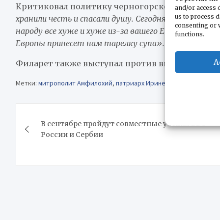
Критиковал политику черногорского правител
and/or access d
us to process d
хранили честь и спасали душу. Сегодня у нас нет ни
consenting or 
народу все хуже и хуже из-за вашего ЕС. Мы никаки
functions.
Европы принесет нам тарелку супа».
A
Филарет также выступал против введения Чер
Метки:
митрополит Амфилохий
,
патриарх Ириней
,
Сербская Прав
Навигация
В сентябре пройдут совместные учения ВВС
по
России и Сербии
записям