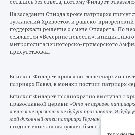
остались без ответа, поэтому Филарет отказал
На заседании Синода кроме патриарха присут
тузланский Хризостом и рашско-призренский 
поддержали решение о смене Филарета. По н
ссылаются «Вечерние новости», инициатива о
митрополита черногорско-приморского Амфило
присутствовал.
Епископ Филарет провел во главе епархии почт
патриарх Павел, в монахи постриг патриарх се
Епископ Филарет неоднократно выступал с кр
православной церкви:
«Это не церковь патриарх
лично я не признаю и не будут признавать. Я буду 
мой духовный отец патриарх Герман, так я встану 
позднее епископ вынужден был отречься).
To provide the 