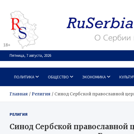
Перейти
к
содержимому
Пятница, 7 августа, 2026
RuSerbia.com
О Сербии – по-русски
ПОЛИТИКА
ОБЩЕСТВО
ЭКОНОМИКА
КУЛЬТУ
Главная
Религия
Синод Сербской православной цер
РЕЛИГИЯ
Синод Сербской православной ц