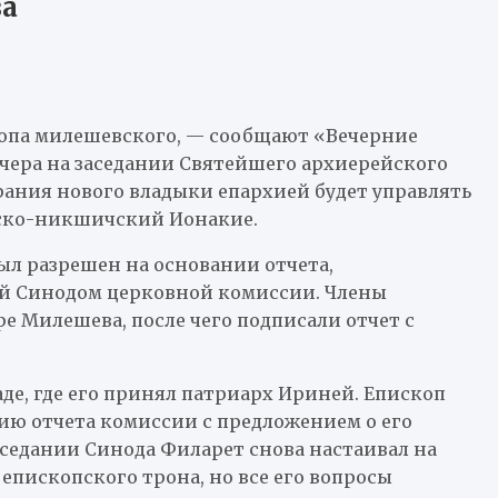
за
опа милешевского, — сообщают «Вечерние
вчера на заседании Святейшего архиерейского
рания нового владыки епархией будет управлять
нско-никшичский Ионакие.
ыл разрешен на основании отчета,
й Синодом церковной комиссии. Члены
е Милешева, после чего подписали отчет с
де, где его принял патриарх Ириней. Епископ
пию отчета комиссии с предложением о его
заседании Синода Филарет снова настаивал на
епископского трона, но все его вопросы