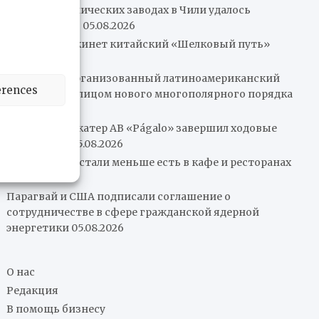
Пожар на химических заводах в Чили удалось
локализовать
05.08.2026
Колумбия покинет китайский «Шелковый путь»
05.08.2026
Нам нужен организованный латиноамериканский
erences
рынок перед лицом нового многополярного порядка
05.08.2026
Патрульный катер AB «Págalo» завершил ходовые
испытания
05.08.2026
Венесуэльцы стали меньше есть в кафе и ресторанах
05.08.2026
Парагвай и США подписали соглашение о
сотрудничестве в сфере гражданской ядерной
энергетики
05.08.2026
О нас
Редакция
В помощь бизнесу