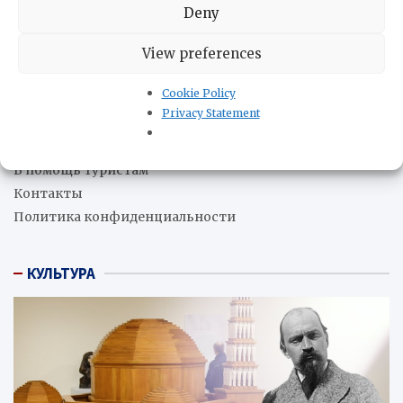
Парагвай и США подписали соглашение о
Deny
сотрудничестве в сфере гражданской ядерной
энергетики
05.08.2026
View preferences
Cookie Policy
О нас
Privacy Statement
Редакция
В помощь бизнесу
В помощь туристам
Контакты
Политика конфиденциальности
КУЛЬТУРА