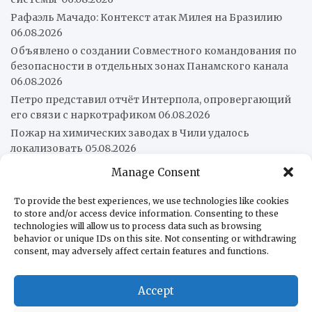
Рафаэль Мачадо: Контекст атак Милея на Бразилию
06.08.2026
Объявлено о создании Совместного командования по
безопасности в отдельных зонах Панамского канала
06.08.2026
Петро представил отчёт Интерпола, опровергающий
его связи с наркотрафиком
06.08.2026
Пожар на химических заводах в Чили удалось
локализовать
05.08.2026
Колумбия покинет китайский «Шелковый путь»
Manage Consent
05.08.2026
Нам нужен организованный латиноамериканский
To provide the best experiences, we use technologies like cookies
to store and/or access device information. Consenting to these
рынок перед лицом нового многополярного порядка
technologies will allow us to process data such as browsing
05.08.2026
behavior or unique IDs on this site. Not consenting or withdrawing
Патрульный катер AB «Págalo» завершил ходовые
consent, may adversely affect certain features and functions.
испытания
05.08.2026
Венесуэльцы стали меньше есть в кафе и ресторанах
Accept
05.08.2026