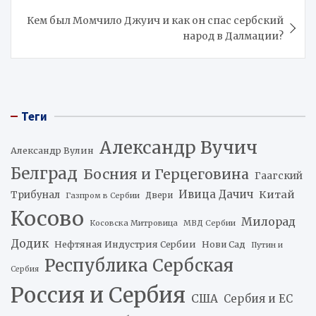
Кем был Момчило Джуич и как он спас сербский
народ в Далмации?
Теги
Александр Вучич
Александр Вулин
Белград
Босния и Герцеговина
Гаагский
Ивица Дачич
Китай
Трибунал
Двери
Газпром в Сербии
Косово
Милорад
Косовска Митровица
МВД Сербии
Додик
Нефтяная Индустрия Сербии
Нови Сад
Путин и
Республика Сербская
Сербия
Россия и Сербия
США
Сербия и ЕС