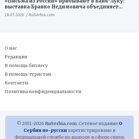
«Письма из России» прибывают в Баня-Луку:
выставка Бранко Недимовича объединяет
шестерых художников из Российской
16.07.2026
RuSerbia.com
Федерации
О нас
Редакция
В помощь бизнесу
В помощь туристам
Контакты
Политика конфиденциальности
© 2011–2026
RuSerbia.com
. Сетевое издание
О
Сербии по-русски
зарегистрировано в
Федеральной службе по надзору в сфере связи,