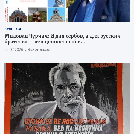
КУЛЬТУРА
Милован Чурчич: И для сербов, и для русских
братство — это ценностный и
цивилизационный концепт
25.07.2026
RuSerbia.com