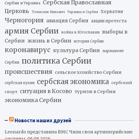
Сербская Православная
Сербия и Украина
Церковь
Хорватия
Томислав Николич
Украина и Сербия
Черногория
авиация Сербии
акции протеста
армия Сербии
выборы в
война в Югославии
жизнь в Сербии
Сербии
история Сербии
коронавирус
культура Сербии
парламент
политика Сербии
Сербии
происшествия
сельское хозяйство Сербии
сербская экономика
сербский
сербская кухня
ситуация в Косово
туризм в Сербии
спорт
экономика Сербии
Новости наших друзей
Leonardo представила ВМС Чили свои артиллерийские
системы
06.08.2026