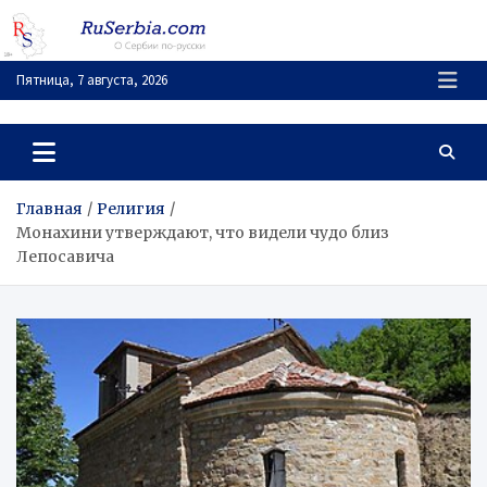
Перейти
к
содержимому
Пятница, 7 августа, 2026
RuSerbia.com
О Сербии – по-русски
Главная
Религия
Монахини утверждают, что видели чудо близ
Лепосавича