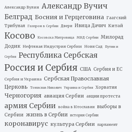
Александр Вучич
Александр Вулин
Белград
Босния и Герцеговина
Гаагский
Ивица Дачич
Китай
Трибунал
Двери
Газпром в Сербии
Косово
Милорад
Косовска Митровица
МВД Сербии
Додик
Нефтяная Индустрия Сербии
Нови Сад
Путин и
Республика Сербская
Сербия
Россия и Сербия
США
Сербия и ЕС
Сербская Православная
Сербия и Украина
Церковь
Хорватия
Томислав Николич
Украина и Сербия
Черногория
авиация Сербии
акции протеста
армия Сербии
выборы в
война в Югославии
жизнь в Сербии
Сербии
история Сербии
коронавирус
культура Сербии
парламент