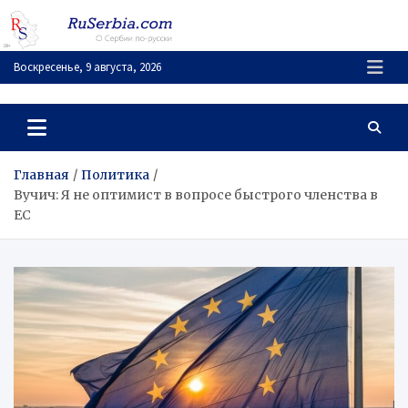
Перейти
к
содержимому
Воскресенье, 9 августа, 2026
RuSerbia.com
О Сербии – по-русски
Главная
Политика
Вучич: Я не оптимист в вопросе быстрого членства в
ЕС