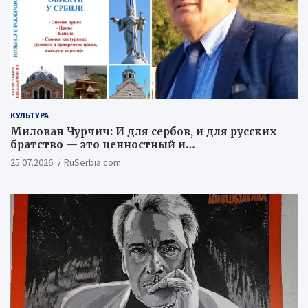
КУЛЬТУРА
Милован Чурчич: И для сербов, и для русских
братство — это ценностный и
цивилизационный концепт
25.07.2026
RuSerbia.com