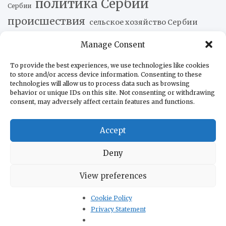
политика Сербии
Сербии
происшествия
сельское хозяйство Сербии
сербская экономика
сербский
сербская кухня
Manage Consent
ситуация в Косово
туризм в Сербии
спорт
экономика Сербии
To provide the best experiences, we use technologies like cookies
to store and/or access device information. Consenting to these
technologies will allow us to process data such as browsing
behavior or unique IDs on this site. Not consenting or withdrawing
Новости наших друзей
consent, may adversely affect certain features and functions.
Умер Хорхе Месси, отец Лионеля Месси
08.08.2026
Accept
Трамп в поисках кубинских коллаборационистов
08.08.2026
Deny
Абелардо де ла Эсприэлья вступил в должность
президента Колумбии
08.08.2026
View preferences
Промышленное производство в Аргентине
сократилось на 2,2%
08.08.2026
Cookie Policy
Китай передал Кубе второй гуманитарный груз — 5 000
Privacy Statement
фотоэлектрических систем
08.08.2026