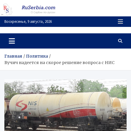
Перейти
к
содержимому
Воскресенье, 9 августа, 2026
RuSerbia.com
О Сербии – по-русски
Главная
Политика
Вучич надеется на скорое решение вопроса с НИС