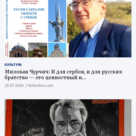
КУЛЬТУРА
Милован Чурчич: И для сербов, и для русских
братство — это ценностный и
цивилизационный концепт
25.07.2026
RuSerbia.com