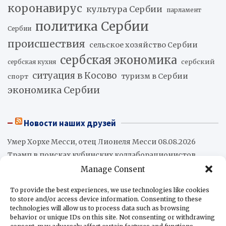
коронавирус
культура Сербии
парламент
политика Сербии
Сербии
происшествия
сельское хозяйство Сербии
сербская экономика
сербский
сербская кухня
ситуация в Косово
туризм в Сербии
спорт
экономика Сербии
Новости наших друзей
Умер Хорхе Месси, отец Лионеля Месси
08.08.2026
Трамп в поисках кубинских коллаборационистов
08.08.2026
Manage Consent
Абелардо де ла Эсприэлья вступил в должность
президента Колумбии
08.08.2026
To provide the best experiences, we use technologies like cookies
to store and/or access device information. Consenting to these
Промышленное производство в Аргентине
technologies will allow us to process data such as browsing
сократилось на 2,2%
08.08.2026
behavior or unique IDs on this site. Not consenting or withdrawing