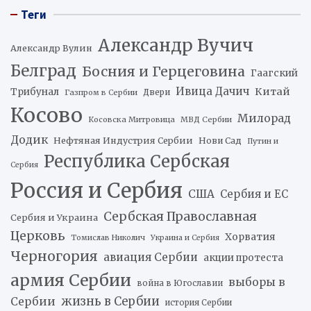
Теги
Александр Вучич
Александр Вулин
Белград
Босния и Герцеговина
Гаагский
Ивица Дачич
Китай
Трибунал
Двери
Газпром в Сербии
Косово
Милорад
Косовска Митровица
МВД Сербии
Додик
Нефтяная Индустрия Сербии
Нови Сад
Путин и
Республика Сербская
Сербия
Россия и Сербия
США
Сербия и ЕС
Сербская Православная
Сербия и Украина
Церковь
Хорватия
Томислав Николич
Украина и Сербия
Черногория
авиация Сербии
акции протеста
армия Сербии
выборы в
война в Югославии
жизнь в Сербии
Сербии
история Сербии