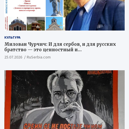
КУЛЬТУРА
Милован Чурчич: И для сербов, и для русских
братство — это ценностный и
цивилизационный концепт
25.07.2026
RuSerbia.com