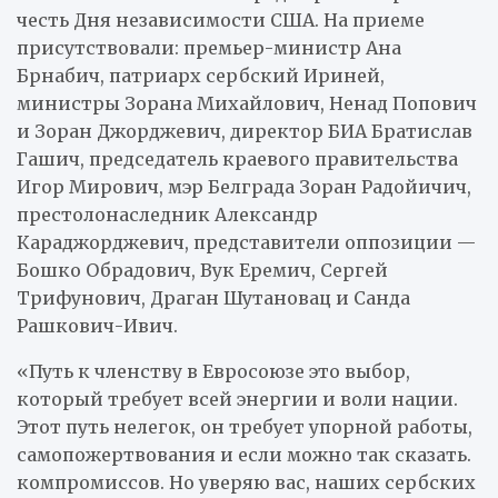
честь Дня независимости США. На приеме
присутствовали: премьер-министр Ана
Брнабич, патриарх сербский Ириней,
министры Зорана Михайлович, Ненад Попович
и Зоран Джорджевич, директор БИА Братислав
Гашич, председатель краевого правительства
Игор Мирович, мэр Белграда Зоран Радойичич,
престолонаследник Александр
Караджорджевич, представители оппозиции —
Бошко Обрадович, Вук Еремич, Сергей
Трифунович, Драган Шутановац и Санда
Рашкович-Ивич.
«Путь к членству в Евросоюзе это выбор,
который требует всей энергии и воли нации.
Этот путь нелегок, он требует упорной работы,
самопожертвования и если можно так сказать.
компромиссов. Но уверяю вас, наших сербских