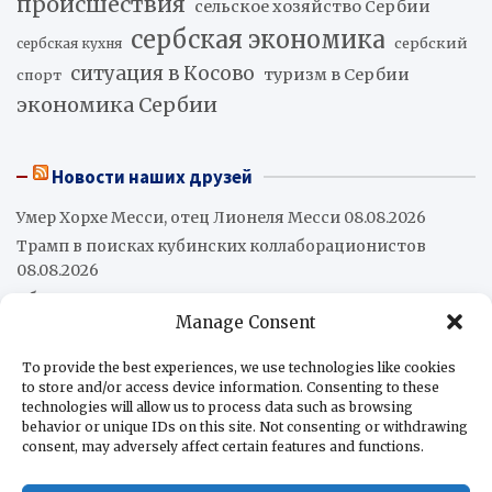
происшествия
сельское хозяйство Сербии
сербская экономика
сербский
сербская кухня
ситуация в Косово
туризм в Сербии
спорт
экономика Сербии
Новости наших друзей
Умер Хорхе Месси, отец Лионеля Месси
08.08.2026
Трамп в поисках кубинских коллаборационистов
08.08.2026
Абелардо де ла Эсприэлья вступил в должность
Manage Consent
президента Колумбии
08.08.2026
Промышленное производство в Аргентине
To provide the best experiences, we use technologies like cookies
сократилось на 2,2%
08.08.2026
to store and/or access device information. Consenting to these
Китай передал Кубе второй гуманитарный груз — 5 000
technologies will allow us to process data such as browsing
фотоэлектрических систем
behavior or unique IDs on this site. Not consenting or withdrawing
08.08.2026
consent, may adversely affect certain features and functions.
Хуан Марторано: Насилие как стратегия государства и
бизнес
07.08.2026