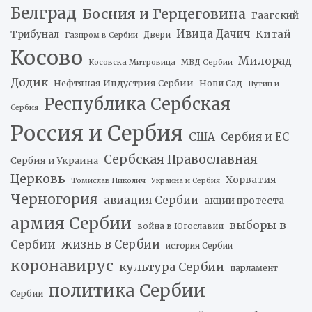
Белград
Босния и Герцеговина
Гаагский
Ивица Дачич
Китай
Трибунал
Двери
Газпром в Сербии
Косово
Милорад
Косовска Митровица
МВД Сербии
Додик
Нефтяная Индустрия Сербии
Нови Сад
Путин и
Республика Сербская
Сербия
Россия и Сербия
США
Сербия и ЕС
Сербская Православная
Сербия и Украина
Церковь
Хорватия
Томислав Николич
Украина и Сербия
Черногория
авиация Сербии
акции протеста
армия Сербии
выборы в
война в Югославии
жизнь в Сербии
Сербии
история Сербии
коронавирус
культура Сербии
парламент
политика Сербии
Сербии