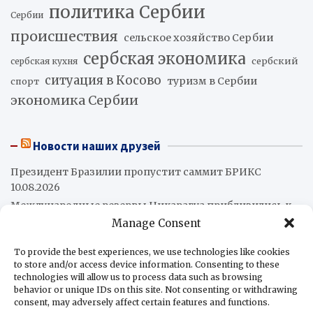
политика Сербии
Сербии
происшествия
сельское хозяйство Сербии
сербская экономика
сербский
сербская кухня
ситуация в Косово
туризм в Сербии
спорт
экономика Сербии
Новости наших друзей
Президент Бразилии пропустит саммит БРИКС
10.08.2026
Международные резервы Никарагуа приблизились к
10 млрд долларов
10.08.2026
Manage Consent
Чилийские горняки выступят против приватизации
To provide the best experiences, we use technologies like cookies
10.08.2026
to store and/or access device information. Consenting to these
На Кубе открывается главный литературный
technologies will allow us to process data such as browsing
праздник года
10.08.2026
behavior or unique IDs on this site. Not consenting or withdrawing
consent, may adversely affect certain features and functions.
В Аргентине продолжается падение продаж и