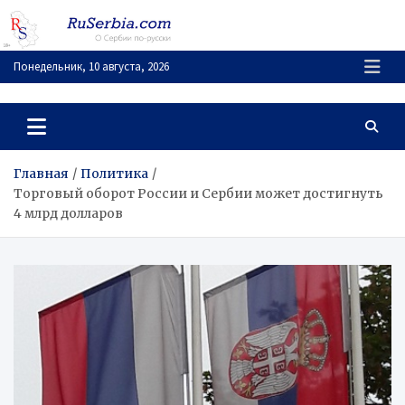
Перейти
к
содержимому
Понедельник, 10 августа, 2026
RuSerbia.com
О Сербии – по-русски
Главная
Политика
Торговый оборот России и Сербии может достигнуть
4 млрд долларов