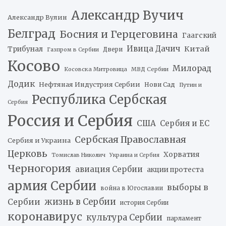
Александр Вучич
Александр Вулин
Белград
Босния и Герцеговина
Гаагский
Ивица Дачич
Китай
Трибунал
Двери
Газпром в Сербии
Косово
Милорад
Косовска Митровица
МВД Сербии
Додик
Нефтяная Индустрия Сербии
Нови Сад
Путин и
Республика Сербская
Сербия
Россия и Сербия
США
Сербия и ЕС
Сербская Православная
Сербия и Украина
Церковь
Хорватия
Томислав Николич
Украина и Сербия
Черногория
авиация Сербии
акции протеста
армия Сербии
выборы в
война в Югославии
жизнь в Сербии
Сербии
история Сербии
коронавирус
культура Сербии
парламент