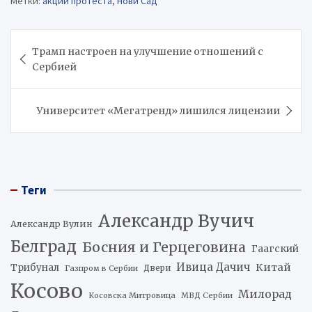
Метки:
акции протеста
,
Нови Сад
Навигация
Трамп настроен на улучшение отношений с
по
Сербией
записям
Университет «Мегатренд» лишился лицензии
Теги
Александр Вучич
Александр Вулин
Белград
Босния и Герцеговина
Гаагский
Ивица Дачич
Китай
Трибунал
Двери
Газпром в Сербии
Косово
Милорад
Косовска Митровица
МВД Сербии