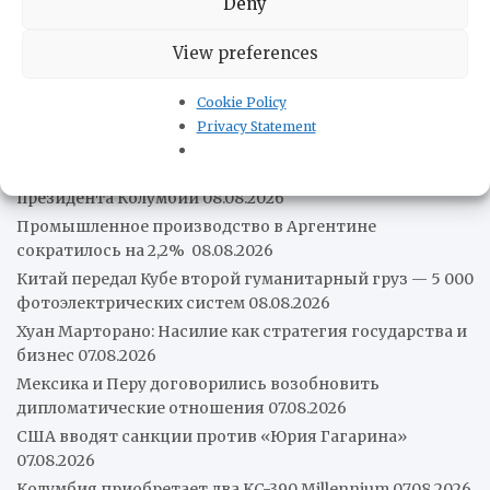
Deny
Новости наших друзей
View preferences
Умер Хорхе Месси, отец Лионеля Месси
08.08.2026
Cookie Policy
Трамп в поисках кубинских коллаборационистов
Privacy Statement
08.08.2026
Абелардо де ла Эсприэлья вступил в должность
президента Колумбии
08.08.2026
Промышленное производство в Аргентине
сократилось на 2,2%
08.08.2026
Китай передал Кубе второй гуманитарный груз — 5 000
фотоэлектрических систем
08.08.2026
Хуан Марторано: Насилие как стратегия государства и
бизнес
07.08.2026
Мексика и Перу договорились возобновить
дипломатические отношения
07.08.2026
США вводят санкции против «Юрия Гагарина»
07.08.2026
Колумбия приобретает два KC-390 Millennium
07.08.2026