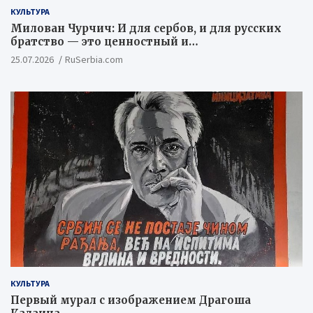
КУЛЬТУРА
Милован Чурчич: И для сербов, и для русских
братство — это ценностный и
цивилизационный концепт
25.07.2026
RuSerbia.com
КУЛЬТУРА
Первый мурал с изображением Драгоша