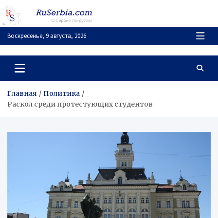
Перейти
к
содержимому
Воскресенье, 9 августа, 2026
RuSerbia.com
О Сербии – по-русски
Главная
Политика
Раскол среди протестующих студентов