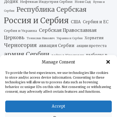
Додик
Нефтяная Индустрия Сербии
Нови Сад
Путин и
Республика Сербская
Сербия
Россия и Сербия
США
Сербия и ЕС
Сербская Православная
Сербия и Украина
Церковь
Хорватия
Томислав Николич
Украина и Сербия
Черногория
авиация Сербии
акции протеста
армия Сербии
выборы в
война в Югославии
Manage Consent
жизнь в Сербии
Сербии
история Сербии
коронавирус
культура Сербии
парламент
To provide the best experiences, we use technologies like cookies
to store and/or access device information. Consenting to these
политика Сербии
Сербии
technologies will allow us to process data such as browsing
behavior or unique IDs on this site. Not consenting or withdrawing
происшествия
сельское хозяйство Сербии
consent, may adversely affect certain features and functions.
сербская экономика
сербский
сербская кухня
ситуация в Косово
туризм в Сербии
спорт
Accept
экономика Сербии