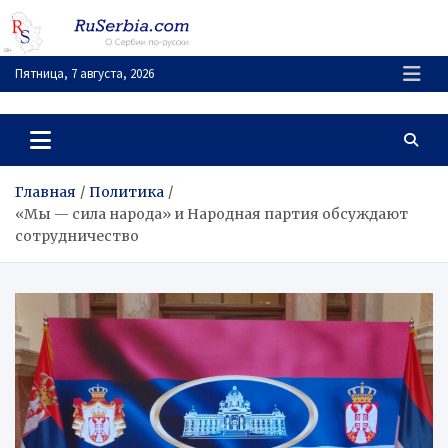
Перейти
к
содержимому
Пятница, 7 августа, 2026
RuSerbia.com
О Сербии – по-русски
Главная
Политика
«Мы — сила народа» и Народная партия обсуждают
сотрудничество