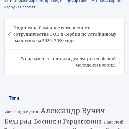
Метки:
Бранимир Несторович
,
Владимир Гайич
,
Мы - сила народа
,
народная партия
Навигация
Подписано Рамочное соглашение о
по
сотрудничестве ООН и Сербии по устойчивому
записям
развитию на 2026–2030 годы
В парламенте приняли делегацию сербской
молодежи Европы
Теги
Александр Вучич
Александр Вулин
Белград
Босния и Герцеговина
Гаагский