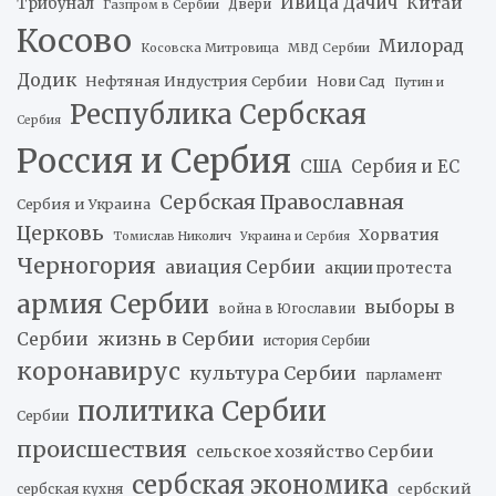
Ивица Дачич
Китай
Трибунал
Двери
Газпром в Сербии
Косово
Милорад
Косовска Митровица
МВД Сербии
Додик
Нефтяная Индустрия Сербии
Нови Сад
Путин и
Республика Сербская
Сербия
Россия и Сербия
США
Сербия и ЕС
Сербская Православная
Сербия и Украина
Церковь
Хорватия
Томислав Николич
Украина и Сербия
Черногория
авиация Сербии
акции протеста
армия Сербии
выборы в
война в Югославии
жизнь в Сербии
Сербии
история Сербии
коронавирус
культура Сербии
парламент
политика Сербии
Сербии
происшествия
сельское хозяйство Сербии
сербская экономика
сербский
сербская кухня