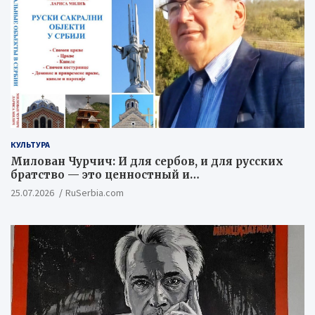
КУЛЬТУРА
Милован Чурчич: И для сербов, и для русских
братство — это ценностный и
цивилизационный концепт
25.07.2026
RuSerbia.com