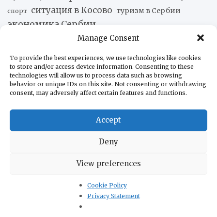
ситуация в Косово
туризм в Сербии
спорт
экономика Сербии
Manage Consent
Новости наших друзей
To provide the best experiences, we use technologies like cookies
to store and/or access device information. Consenting to these
Мексика и Перу договорились возобновить
technologies will allow us to process data such as browsing
дипломатические отношения
07.08.2026
behavior or unique IDs on this site. Not consenting or withdrawing
consent, may adversely affect certain features and functions.
США вводят санкции против «Юрия Гагарина»
07.08.2026
Accept
Колумбия приобретает два KC-390 Millennium
07.08.2026
Бразилия запускает амбициозный логистический
Deny
план на 240 млрд долларов
07.08.2026
Венесуэла и Чили официально восстановили
View preferences
консульские отношения
07.08.2026
«Не отдадим родину»: жёсткий разгон протеста у
Cookie Policy
аргентинского Конгресса
07.08.2026
Privacy Statement
Leonardo представила ВМС Чили свои артиллерийские
системы
06.08.2026