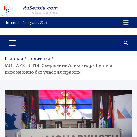
Перейти
к
содержимому
Пятница, 7 августа, 2026
RuSerbia.com
О Сербии – по-русски
Главная
Политика
МОНАРХИСТЫ: Свержение Александра Вучича
невозможно без участия правых