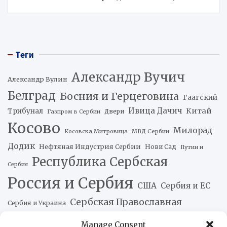
Теги
Александр Вучич
Александр Вулин
Белград
Босния и Герцеговина
Гаагский
Ивица Дачич
Китай
Трибунал
Двери
Газпром в Сербии
Косово
Милорад
Косовска Митровица
МВД Сербии
Додик
Нефтяная Индустрия Сербии
Нови Сад
Путин и
Республика Сербская
Сербия
Россия и Сербия
США
Сербия и ЕС
Сербская Православная
Сербия и Украина
Церковь
Хорватия
Томислав Николич
Украина и Сербия
Manage Consent