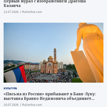
Первый мурал с изображением Драгоша
Калаича
22.07.2026
RuSerbia.com
КУЛЬТУРА
«Письма из России» прибывают в Баня-Луку:
выставка Бранко Недимовича объединяет
шестерых художников из Российской
16.07.2026
RuSerbia.com