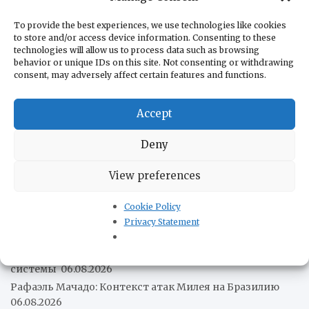
Черногория
авиация Сербии
акции протеста
армия Сербии
To provide the best experiences, we use technologies like cookies
выборы в
война в Югославии
to store and/or access device information. Consenting to these
жизнь в Сербии
technologies will allow us to process data such as browsing
Сербии
история Сербии
behavior or unique IDs on this site. Not consenting or withdrawing
коронавирус
культура Сербии
парламент
consent, may adversely affect certain features and functions.
политика Сербии
Сербии
Accept
происшествия
сельское хозяйство Сербии
сербская экономика
Deny
сербский
сербская кухня
ситуация в Косово
туризм в Сербии
спорт
View preferences
экономика Сербии
Cookie Policy
Privacy Statement
Новости наших друзей
Leonardo представила ВМС Чили свои артиллерийские
системы
06.08.2026
Рафаэль Мачадо: Контекст атак Милея на Бразилию
06.08.2026