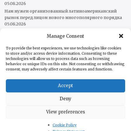
05.08.2026
Нам нужен организованный латиноамериканский
рынок перед лицом нового многополярного порядка
05.08.2026
Патрульный катер AB «Págalo» завершил ходовые
Manage Consent
испытания
05.08.2026
Венесуэльцы стали меньше есть в кафе и ресторанах
To provide the best experiences, we use technologies like cookies
05.08.2026
to store and/or access device information. Consenting to these
technologies will allow us to process data such as browsing
Парагвай и США подписали соглашение о
behavior or unique IDs on this site. Not consenting or withdrawing
сотрудничестве в сфере гражданской ядерной
consent, may adversely affect certain features and functions.
энергетики
05.08.2026
Accept
О нас
Редакция
Deny
В помощь бизнесу
View preferences
В помощь туристам
Контакты
Cookie Policy
Политика конфиденциальности