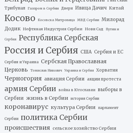
Гаагский
Ивица Дачич
Китай
Трибунал
Двери
Газпром в Сербии
Косово
Милорад
Косовска Митровица
МВД Сербии
Додик
Нефтяная Индустрия Сербии
Нови Сад
Путин и
Республика Сербская
Сербия
Россия и Сербия
США
Сербия и ЕС
Сербская Православная
Сербия и Украина
Церковь
Хорватия
Томислав Николич
Украина и Сербия
Черногория
авиация Сербии
акции протеста
армия Сербии
выборы в
война в Югославии
жизнь в Сербии
Сербии
история Сербии
коронавирус
культура Сербии
парламент
политика Сербии
Сербии
происшествия
сельское хозяйство Сербии