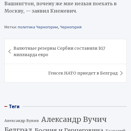
Вашингтон, почему же мне нельзя поехать в
Москву, — заявил Кнежевич.
Метки:
политика Черногории
,
Черногория
Навигация
Валютные резервы Сербии составили 10,7
по
миллиарда евро
записям
Генсек НАТО приедет в Белград
Теги
Александр Вучич
Александр Вулин
Белград
Босния и Герцеговина