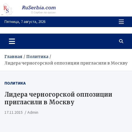
Перейти
к
содержимому
Пятница, 7 августа, 2026
RuSerbia.com
О Сербии – по-русски
Главная
Политика
Лидера черногорской оппозиции пригласили в Москву
ПОЛИТИКА
Лидера черногорской оппозиции
пригласили в Москву
17.11.2015
Admin