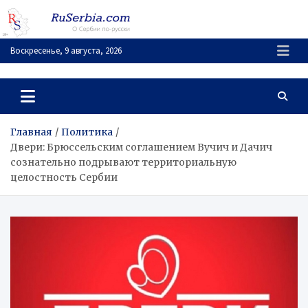
Перейти
к
содержимому
Воскресенье, 9 августа, 2026
RuSerbia.com
О Сербии – по-русски
Главная
Политика
Двери: Брюссельским соглашением Вучич и Дачич
сознательно подрывают территориальную
целостность Сербии