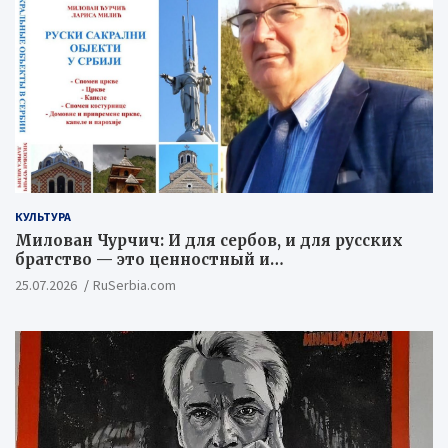
КУЛЬТУРА
Милован Чурчич: И для сербов, и для русских
братство — это ценностный и
цивилизационный концепт
25.07.2026
RuSerbia.com