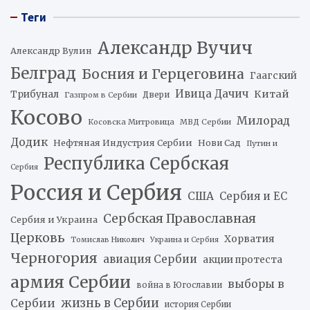
Теги
Александр Вучич
Александр Вулин
Белград
Босния и Герцеговина
Гаагский
Ивица Дачич
Китай
Трибунал
Двери
Газпром в Сербии
Косово
Милорад
Косовска Митровица
МВД Сербии
Додик
Нефтяная Индустрия Сербии
Нови Сад
Путин и
Республика Сербская
Сербия
Россия и Сербия
США
Сербия и ЕС
Сербская Православная
Сербия и Украина
Церковь
Хорватия
Томислав Николич
Украина и Сербия
Черногория
авиация Сербии
акции протеста
армия Сербии
выборы в
война в Югославии
жизнь в Сербии
Сербии
история Сербии