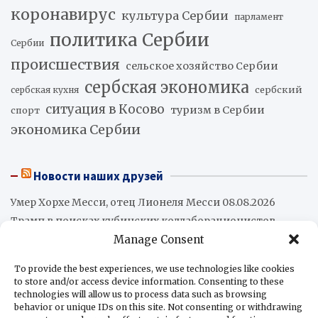
коронавирус
культура Сербии
парламент
политика Сербии
Сербии
происшествия
сельское хозяйство Сербии
сербская экономика
сербский
сербская кухня
ситуация в Косово
туризм в Сербии
спорт
экономика Сербии
Новости наших друзей
Умер Хорхе Месси, отец Лионеля Месси
08.08.2026
Трамп в поисках кубинских коллаборационистов
08.08.2026
Manage Consent
Абелардо де ла Эсприэлья вступил в должность
To provide the best experiences, we use technologies like cookies
президента Колумбии
08.08.2026
to store and/or access device information. Consenting to these
Промышленное производство в Аргентине
technologies will allow us to process data such as browsing
сократилось на 2,2%
08.08.2026
behavior or unique IDs on this site. Not consenting or withdrawing