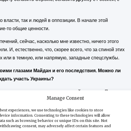
о власти, так и людей в оппозиции. В начале этой
кие-то общие ценности.
ечений, сейчас, насколько мне известно, ничего этого
ли. И, естественно, что, скорее всего, что за спиной этих
их или в темную, или напрямую, западные спецслужбы.
ими глазами Майдан и его последствия. Можно ли
 ждать участь Украины?
ия государству, я оппозиция правящей коалиции. Поэтому
Manage Consent
ми видел Майдан в Киеве, конечно же могу сказать, что
то делается сейчас есть небольшие изменения, сейчас как
best experiences, we use technologies like cookies to store
evice information. Consenting to these technologies will allow
, сейчас есть какое-то эфемерное тело, которое
ata such as browsing behavior or unique IDs on this site. Not
сок, который никто не видел. Эфемерные как бы
withdrawing consent, may adversely affect certain features and