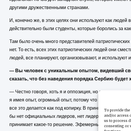
другими дружественными странами.
И, конечно же, в этих целях они используют как людей в
действительно были студенты, которые боролись за ка
Там было очень много представителей патриотических т
нет. То есть, всех этих патриотических людей они смести
людей, все планируют, организовывают, и используют 
— Вы человек с уникальным опытом, видевший сво
сказать, что без наведения порядка Сербию будет
— Честно говоря, хоть я и оппозиция, но я не оппозиц
я имея опыт, огромный опыт, потому что я своими глаза
все это делается как под копирку. В принципе в том, ч
To provide the 
and/or access d
бы нет официальных лидеров, нет лидеров от оппозиции
us to process d
принимает какое-то решение. Эфемерный какой-то спи
consenting or 