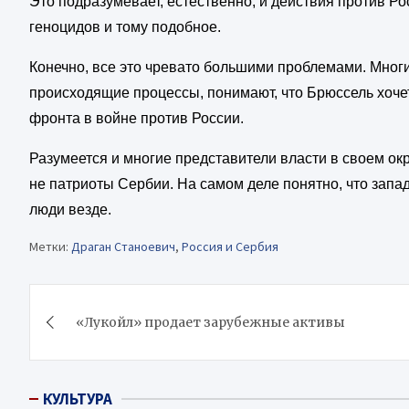
Это подразумевает, естественно, и действия против Ро
геноцидов и тому подобное.
Конечно, все это чревато большими проблемами. Мног
происходящие процессы, понимают, что Брюссель хоче
фронта в войне против России.
Разумеется и многие представители власти в своем ок
не патриоты Сербии.
На самом деле понятно, что запад
люди везде.
Метки:
Драган Станоевич
,
Россия и Сербия
Навигация
«Лукойл» продает зарубежные активы
по
записям
КУЛЬТУРА