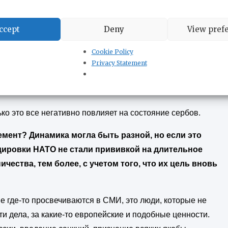
ений, которых никто не знает и не видит.
ю оппозицию, но никогда не мог бы поддержать никакой
ccept
Deny
View pref
 что это такое, к чему это ведет. Понятно, что это ведет
Cookie Policy
Privacy Statement
 сильно отражается и в экономической плоскости. И
нно говоря, и по экономике, по кошелькам людей.
ко это все негативно повлияет на состояние сербов.
мент? Динамика могла быть разной, но если это
дировки НАТО не стали прививкой на длительное
ества, тем более, с учетом того, что их цель вновь
 где-то просвечиваются в СМИ, это люди, которые не
ти дела, за какие-то европейские и подобные ценности.