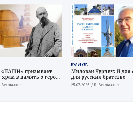
КУЛЬТУРА
 «НАШИ» призывает
Милован Чурчич: И для с
 храм в память о героях
для русских братство —
й Битвы
ценностный и цивилиз
uSerbia.com
25.07.2026
RuSerbia.com
концепт