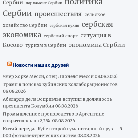
политика
Сербии
парламент Сербии
Сербии
происшествия
сельское
сербская
хозяйство Сербии
сербская кухня
экономика
ситуация в
сербский спорт
экономика Сербии
Косово
туризм в Сербии
Новости наших друзей
Умер Хорхе Месси, отец Лионеля Месси
08.08.2026
Трамп в поисках кубинских коллаборационистов
08.08.2026
Абелардо де ла Эсприэлья вступил в должность
президента Колумбии
08.08.2026
Промышленное производство в Аргентине
сократилось на 2,2%
08.08.2026
Китай передал Кубе второй гуманитарный груз — 5
000 фотоэлектрических систем
08.08.2026