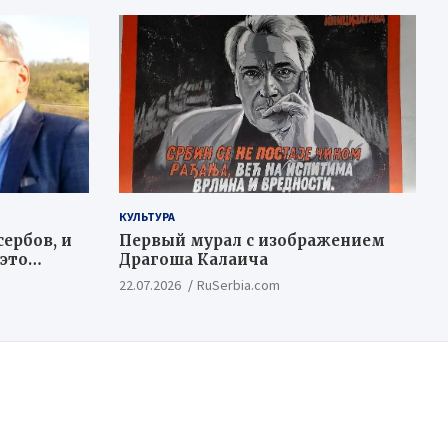
КУЛЬТУРА
ербов, и
Первый мурал с изображением
 это
Драгоша Калаича
ационный
22.07.2026
RuSerbia.com