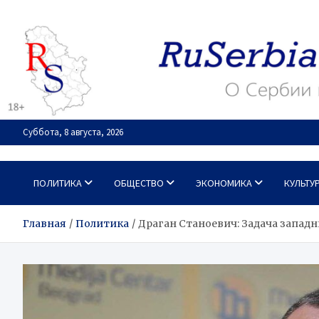
Перейти
к
содержимому
Суббота, 8 августа, 2026
RuSerbia.com
О Сербии – по-русски
ПОЛИТИКА
ОБЩЕСТВО
ЭКОНОМИКА
КУЛЬТУ
Главная
Политика
Драган Станоевич: Задача запад