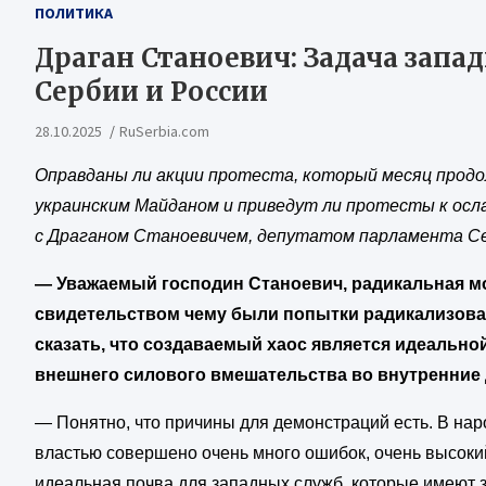
ПОЛИТИКА
Драган Станоевич: Задача запа
Сербии и России
28.10.2025
RuSerbia.com
Оправданы ли акции протеста, который месяц продо
украинским Майданом и приведут ли протесты к осл
с Драганом Станоевичем, депутатом парламента Се
— Уважаемый господин Станоевич, радикальная мо
свидетельством чему были попытки радикализова
сказать, что создаваемый хаос является идеальной
внешнего силового вмешательства во внутренние
— Понятно, что причины для демонстраций есть. В нар
властью совершено очень много ошибок, очень высокий
идеальная почва для западных служб, которые имеют з