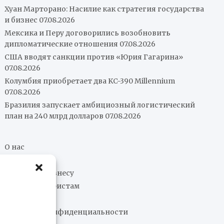
Хуан Марторано: Насилие как стратегия государства
и бизнес
07.08.2026
Мексика и Перу договорились возобновить
дипломатические отношения
07.08.2026
США вводят санкции против «Юрия Гагарина»
07.08.2026
Колумбия приобретает два KC-390 Millennium
07.08.2026
Бразилия запускает амбициозный логистический
план на 240 млрд долларов
07.08.2026
О нас
Редакция
В помощь бизнесу
В помощь туристам
Контакты
Политика конфиденциальности