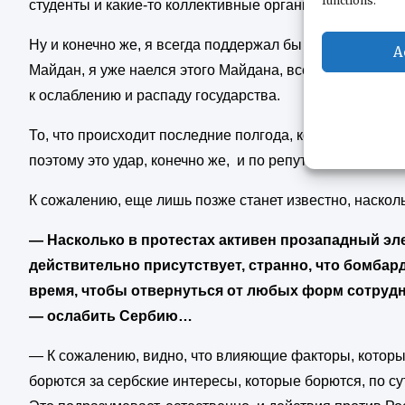
functions.
студенты и какие-то коллективные органы принятия реш
Ну и конечно же, я всегда поддержал бы конструктивну
A
Майдан, я уже наелся этого Майдана, все люди понимают,
к ослаблению и распаду государства.
То, что происходит последние полгода, конечно, очень
поэтому это удар, конечно же, и по репутации, собстве
К сожалению, еще лишь позже станет известно, насколь
— Насколько в протестах активен прозападный эле
действительно присутствует, странно, что бомбар
время, чтобы отвернуться от любых форм сотруднич
— ослабить Сербию…
— К сожалению, видно, что влияющие факторы, которые
борются за сербские интересы, которые борются, по су