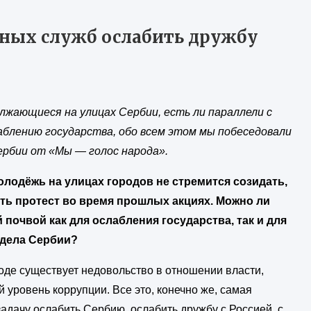
дных служб ослабить дружбу
лжающиеся на улицах Сербии, есть ли параллели с
аблению государства, обо всем этом мы побеседовали
рбии от «Мы — голос народа».
лодёжь на улицах городов не стремится созидать,
ть протест во время прошлых акциях. Можно ли
 почвой как для ослабления государства, так и для
 дела Сербии?
оде существует недовольство в отношении власти,
 уровень коррупции. Все это, конечно же, самая
адачу ослабить Сербию, ослабить дружбу с Россией, с