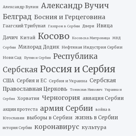
Александр Вучич
Александр Вулин
Белград
Босния и Герцеговина
Ивица
Гаагский Трибунал
Двери
Газпром в Сербии
Косово
Дачич
Китай
Косовска Митровица
МВД
Милорад Додик
Нефтяная Индустрия Сербии
Сербии
Республика
Нови Сад
Путин и Сербия
Россия и Сербия
Сербская
Сербская
США
Сербия и ЕС
Сербия и Украина
Православная Церковь
Томислав Николич
Украина и
Черногория
авиация Сербии
Хорватия
Сербия
армия Сербии
акции протеста
война в
жизнь в Сербии
выборы в Сербии
Югославии
коронавирус
культура
история Сербии