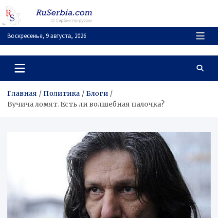
Перейти
к
содержимому
Воскресенье, 9 августа, 2026
RuSerbia.com
О Сербии – по-русски
Главная
Политика
Блоги
Вучича ломят. Есть ли волшебная палочка?