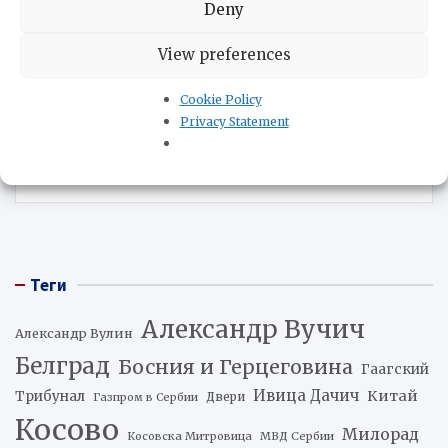
Deny
Метки:
политика Сербии
View preferences
Навигация
Анна Юрпалова: Самоубийство из засады
по
Cookie Policy
Privacy Statement
записям
Соборность, единство и идентичность в центре
внимания: дни Республики Сербской в Сербии
Теги
Александр Вучич
Александр Вулин
Белград
Босния и Герцеговина
Гаагский
Ивица Дачич
Китай
Трибунал
Двери
Газпром в Сербии
Косово
Милорад
Косовска Митровица
МВД Сербии