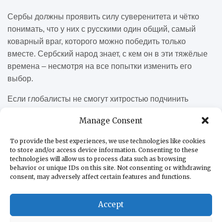
Сербы должны проявить силу суверенитета и чётко
понимать, что у них с русскими один общий, самый
коварный враг, которого можно победить только
вместе. Сербский народ знает, с кем он в эти тяжёлые
времена – несмотря на все попытки изменить его
выбор.
Если глобалисты не смогут хитростью подчинить
(уничтожить) сербский народ, они попробуют силой –
Manage Consent
войной на Балканах (пока спецоперация на Украине
идёт к завершению…). Надо продержаться ещё
To provide the best experiences, we use technologies like cookies
несколько лет, подготовиться и победить.
to store and/or access device information. Consenting to these
technologies will allow us to process data such as browsing
behavior or unique IDs on this site. Not consenting or withdrawing
Автор: Дан
е
Чанкович, председатель С
ербского
consent, may adversely affect certain features and functions.
народного движения
– «Выбор наш»
Источник
Accept