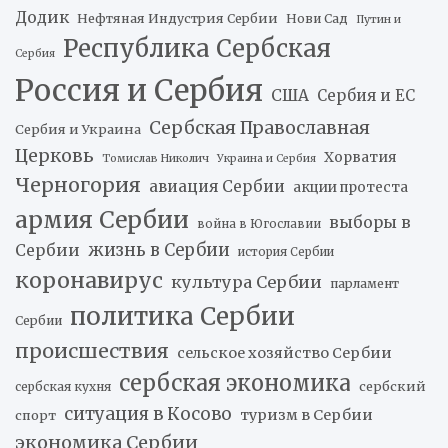
Додик
Нефтяная Индустрия Сербии
Нови Сад
Путин и
Республика Сербская
Сербия
Россия и Сербия
США
Сербия и ЕС
Сербская Православная
Сербия и Украина
Церковь
Хорватия
Томислав Николич
Украина и Сербия
Черногория
авиация Сербии
акции протеста
армия Сербии
выборы в
война в Югославии
жизнь в Сербии
Сербии
история Сербии
коронавирус
культура Сербии
парламент
политика Сербии
Сербии
происшествия
сельское хозяйство Сербии
сербская экономика
сербский
сербская кухня
ситуация в Косово
туризм в Сербии
спорт
экономика Сербии