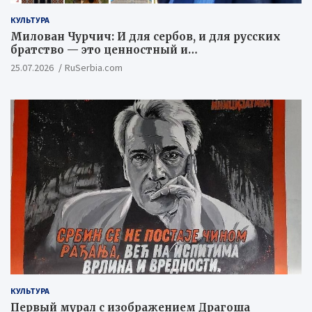
КУЛЬТУРА
Милован Чурчич: И для сербов, и для русских
братство — это ценностный и
цивилизационный концепт
25.07.2026
RuSerbia.com
КУЛЬТУРА
Первый мурал с изображением Драгоша