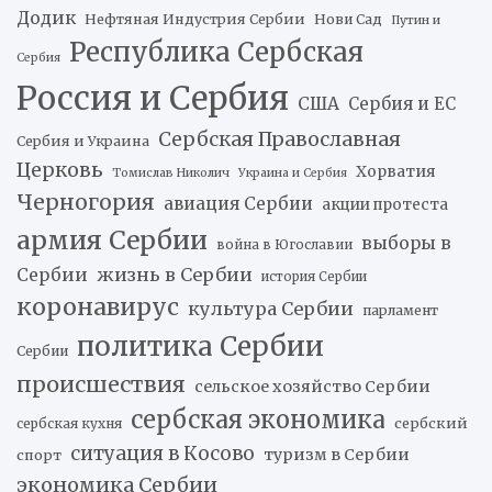
Додик
Нефтяная Индустрия Сербии
Нови Сад
Путин и
Республика Сербская
Сербия
Россия и Сербия
США
Сербия и ЕС
Сербская Православная
Сербия и Украина
Церковь
Хорватия
Томислав Николич
Украина и Сербия
Черногория
авиация Сербии
акции протеста
армия Сербии
выборы в
война в Югославии
жизнь в Сербии
Сербии
история Сербии
коронавирус
культура Сербии
парламент
политика Сербии
Сербии
происшествия
сельское хозяйство Сербии
сербская экономика
сербский
сербская кухня
ситуация в Косово
туризм в Сербии
спорт
экономика Сербии