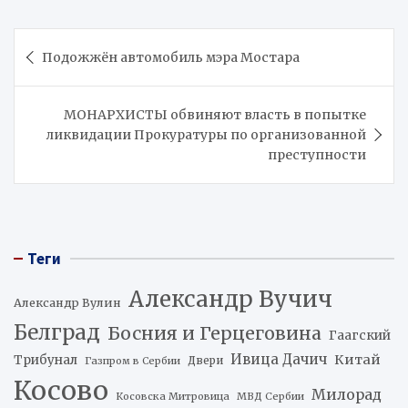
Навигация
Подожжён автомобиль мэра Мостара
по
записям
МОНАРХИСТЫ обвиняют власть в попытке
ликвидации Прокуратуры по организованной
преступности
Теги
Александр Вучич
Александр Вулин
Белград
Босния и Герцеговина
Гаагский
Ивица Дачич
Китай
Трибунал
Двери
Газпром в Сербии
Косово
Милорад
Косовска Митровица
МВД Сербии