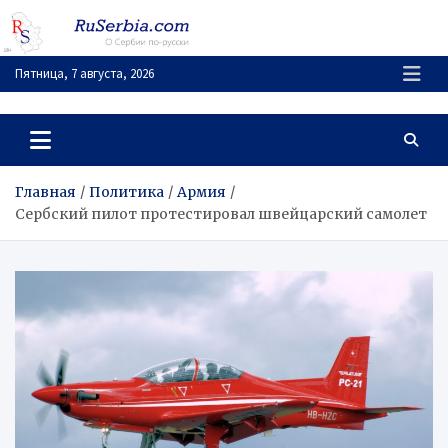
Перейти
к
содержимому
Пятница, 7 августа, 2026
RuSerbia.com
О Сербии – по-русски
Главная
Политика
Армия
Сербский пилот протестировал швейцарский самолет