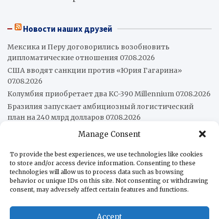
Новости наших друзей
Мексика и Перу договорились возобновить
дипломатические отношения
07.08.2026
США вводят санкции против «Юрия Гагарина»
07.08.2026
Колумбия приобретает два KC-390 Millennium
07.08.2026
Бразилия запускает амбициозный логистический
план на 240 млрд долларов
07.08.2026
Венесуэла и Чили официально восстановили
Manage Consent
консульские отношения
07.08.2026
«Не отдадим родину»: жёсткий разгон протеста у
To provide the best experiences, we use technologies like cookies
to store and/or access device information. Consenting to these
аргентинского Конгресса
07.08.2026
technologies will allow us to process data such as browsing
Leonardo представила ВМС Чили свои артиллерийские
behavior or unique IDs on this site. Not consenting or withdrawing
системы
06.08.2026
consent, may adversely affect certain features and functions.
Рафаэль Мачадо: Контекст атак Милея на Бразилию
06.08.2026
Accept