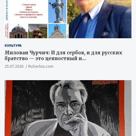
КУЛЬТУРА
Милован Чурчич: И для сербов, и для русских
братство — это ценностный и
цивилизационный концепт
25.07.2026
RuSerbia.com