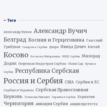
Теги
Александр Вучич
Александр Вулин
Белград
Босния и Герцеговина
Гаагский
Ивица Дачич
Китай
Трибунал
Двери
Газпром в Сербии
Косово
Милорад
Косовска Митровица
МВД Сербии
Додик
Нефтяная Индустрия Сербии
Нови Сад
Путин и
Республика Сербская
Сербия
Россия и Сербия
США
Сербия и ЕС
Сербская Православная
Сербия и Украина
Церковь
Хорватия
Томислав Николич
Украина и Сербия
Черногория
авиация Сербии
акции протеста