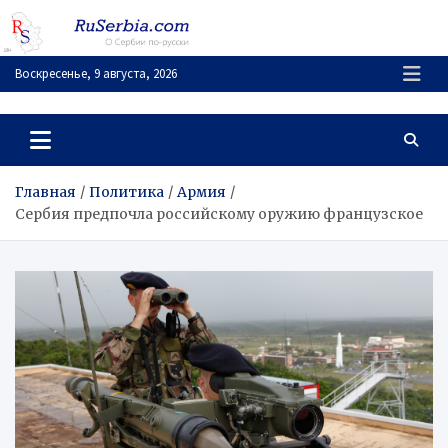
Перейти
к
содержимому
Воскресенье, 9 августа, 2026
RuSerbia.com
О Сербии – по-русски
Главная
Политика
Армия
Сербия предпочла российскому оружию французское