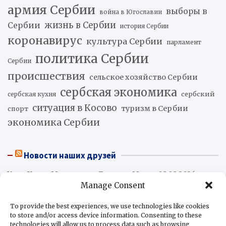
армия Сербии
выборы в
война в Югославии
жизнь в Сербии
Сербии
история Сербии
коронавирус
культура Сербии
парламент
политика Сербии
Сербии
происшествия
сельское хозяйство Сербии
сербская экономика
сербский
сербская кухня
ситуация в Косово
туризм в Сербии
спорт
экономика Сербии
Новости наших друзей
Умер Хорхе Месси, отец Лионеля Месси
08.08.2026
Manage Consent
Трамп в поисках кубинских коллаборационистов
08.08.2026
To provide the best experiences, we use technologies like cookies
Абелардо де ла Эсприэлья вступил в должность
to store and/or access device information. Consenting to these
президента Колумбии
08.08.2026
technologies will allow us to process data such as browsing