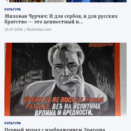
КУЛЬТУРА
Милован Чурчич: И для сербов, и для русских
братство — это ценностный и
цивилизационный концепт
25.07.2026
RuSerbia.com
КУЛЬТУРА
Первый мурал с изображением Драгоша