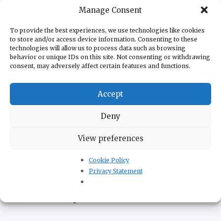
Республика Сербская
Сербия
Manage Consent
Россия и Сербия
США
Сербия и ЕС
To provide the best experiences, we use technologies like cookies
to store and/or access device information. Consenting to these
Сербская Православная
Сербия и Украина
technologies will allow us to process data such as browsing
Церковь
Хорватия
behavior or unique IDs on this site. Not consenting or withdrawing
Томислав Николич
Украина и Сербия
consent, may adversely affect certain features and functions.
Черногория
авиация Сербии
акции протеста
армия Сербии
выборы в
война в Югославии
Accept
жизнь в Сербии
Сербии
история Сербии
Deny
коронавирус
культура Сербии
парламент
политика Сербии
View preferences
Сербии
происшествия
сельское хозяйство Сербии
Cookie Policy
сербская экономика
сербский
сербская кухня
Privacy Statement
ситуация в Косово
туризм в Сербии
спорт
экономика Сербии