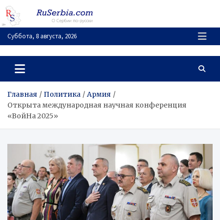
Перейти
к
содержимому
Суббота, 8 августа, 2026
RuSerbia.com
О Сербии – по-русски
Главная
Политика
Армия
Открыта международная научная конференция
«ВойНа 2025»