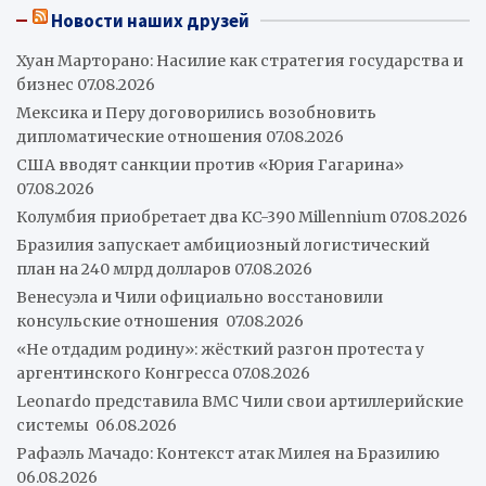
Новости наших друзей
Хуан Марторано: Насилие как стратегия государства и
бизнес
07.08.2026
Мексика и Перу договорились возобновить
дипломатические отношения
07.08.2026
США вводят санкции против «Юрия Гагарина»
07.08.2026
Колумбия приобретает два KC-390 Millennium
07.08.2026
Бразилия запускает амбициозный логистический
план на 240 млрд долларов
07.08.2026
Венесуэла и Чили официально восстановили
консульские отношения
07.08.2026
«Не отдадим родину»: жёсткий разгон протеста у
аргентинского Конгресса
07.08.2026
Leonardo представила ВМС Чили свои артиллерийские
системы
06.08.2026
Рафаэль Мачадо: Контекст атак Милея на Бразилию
06.08.2026