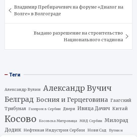
Навигация
Владимир Пребирачевич на форуме «Диалог на
по
Волге» в Волгограде
записям
Выдано разрешение на строительство
Национального стадиона
Теги
Александр Вучич
Александр Вулин
Белград
Босния и Герцеговина
Гаагский
Ивица Дачич
Китай
Трибунал
Двери
Газпром в Сербии
Косово
Милорад
Косовска Митровица
МВД Сербии
Додик
Нефтяная Индустрия Сербии
Нови Сад
Путин и