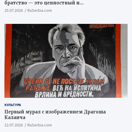
братство — это ценностный и
цивилизационный концепт
25.07.2026
RuSerbia.com
КУЛЬТУРА
Первый мурал с изображением Драгоша
Калаича
22.07.2026
RuSerbia.com