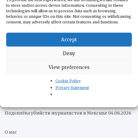
рынок перед лицом нового многополярного порядка
to store and/or access device information. Consenting to these
05.08.2026
technologies will allow us to process data such as browsing
behavior or unique IDs on this site. Not consenting or withdrawing
Патрульный катер AB «Págalo» завершил ходовые
consent, may adversely affect certain features and functions.
испытания
05.08.2026
Венесуэльцы стали меньше есть в кафе и ресторанах
05.08.2026
Accept
Парагвай и США подписали соглашение о
Deny
сотрудничестве в сфере гражданской ядерной
энергетики
05.08.2026
View preferences
Бразилия понизила уровень дипломатических
отношений с Аргентиной
05.08.2026
Cookie Policy
Всемирный банк предупредил о возможном росте
Privacy Statement
инфляции в Боливии
05.08.2026
Более 16 попаданий: Ми-171Ш армейской авиации Перу
прошёл боевое крещение
04.08.2026
Подоплёка убийств журналистов в Мексике
04.08.2026
О нас