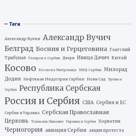
Теги
Александр Вучич
Александр Вулин
Белград
Босния и Герцеговина
Гаагский
Ивица Дачич
Китай
Трибунал
Двери
Газпром в Сербии
Косово
Милорад
Косовска Митровица
МВД Сербии
Додик
Нефтяная Индустрия Сербии
Нови Сад
Путин и
Республика Сербская
Сербия
Россия и Сербия
США
Сербия и ЕС
Сербская Православная
Сербия и Украина
Церковь
Хорватия
Томислав Николич
Украина и Сербия
Черногория
авиация Сербии
акции протеста