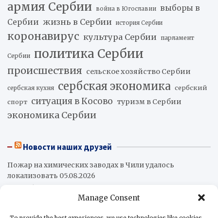
армия Сербии
выборы в
война в Югославии
жизнь в Сербии
Сербии
история Сербии
коронавирус
культура Сербии
парламент
политика Сербии
Сербии
происшествия
сельское хозяйство Сербии
сербская экономика
сербский
сербская кухня
ситуация в Косово
туризм в Сербии
спорт
экономика Сербии
Новости наших друзей
Пожар на химических заводах в Чили удалось
локализовать
05.08.2026
Колумбия покинет китайский «Шелковый путь»
Manage Consent
05.08.2026
Нам нужен организованный латиноамериканский
To provide the best experiences, we use technologies like cookies