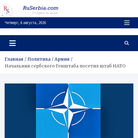
Перейти
к
содержимому
Четверг, 6 августа, 2026
RuSerbia.com
О Сербии – по-русски
Главная
Политика
Армия
Начальник сербского Генштаба посетил штаб НАТО