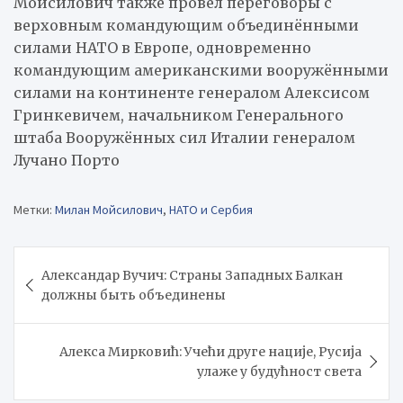
Мойсилович также провёл переговоры с
верховным командующим объединёнными
силами НАТО в Европе, одновременно
командующим американскими вооружёнными
силами на континенте генералом Алексисом
Гринкевичем, начальником Генерального
штаба Вооружённых сил Италии генералом
Лучано Порто
Метки:
Милан Мойсилович
,
НАТО и Сербия
Навигация
Александар Вучич: Страны Западных Балкан
по
должны быть объединены
записям
Алекса Мирковић: Учећи друге нације, Русија
улаже у будућност света