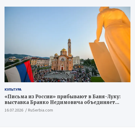
КУЛЬТУРА
«Письма из России» прибывают в Баня-Луку:
выставка Бранко Недимовича объединяет
шестерых художников из Российской
16.07.2026
RuSerbia.com
Федерации