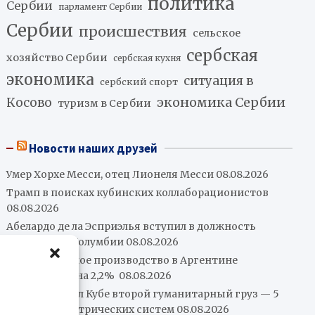
политика
Сербии
парламент Сербии
Сербии
происшествия
сельское
сербская
хозяйство Сербии
сербская кухня
экономика
ситуация в
сербский спорт
экономика Сербии
Косово
туризм в Сербии
Новости наших друзей
Умер Хорхе Месси, отец Лионеля Месси
08.08.2026
Трамп в поисках кубинских коллаборационистов
08.08.2026
Абелардо де ла Эсприэлья вступил в должность
президента Колумбии
08.08.2026
Промышленное производство в Аргентине
сократилось на 2,2%
08.08.2026
Китай передал Кубе второй гуманитарный груз — 5
000 фотоэлектрических систем
08.08.2026