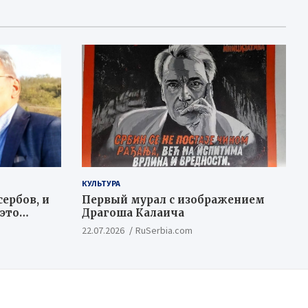
КУЛЬТУРА
ербов, и
Первый мурал с изображением
 это
Драгоша Калаича
ационный
22.07.2026
RuSerbia.com