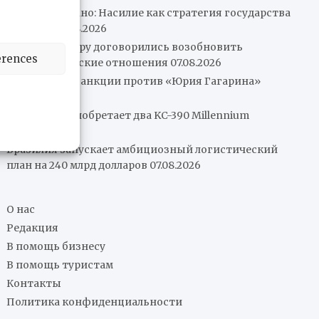
Хуан Марторано: Насилие как стратегия государства
и бизнес
07.08.2026
Мексика и Перу договорились возобновить
erences
дипломатические отношения
07.08.2026
США вводят санкции против «Юрия Гагарина»
07.08.2026
Колумбия приобретает два KC-390 Millennium
07.08.2026
Бразилия запускает амбициозный логистический
план на 240 млрд долларов
07.08.2026
О нас
Редакция
В помощь бизнесу
В помощь туристам
Контакты
Политика конфиденциальности