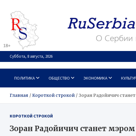
Перейти
к
содержимому
Суббота, 8 августа, 2026
RuSerbia.com
О Сербии – по-русски
ПОЛИТИКА
ОБЩЕСТВО
ЭКОНОМИКА
КУЛЬТУ
Главная
Короткой строкой
Зоран Радойичич станет
КОРОТКОЙ СТРОКОЙ
Зоран Радойичич станет мэром