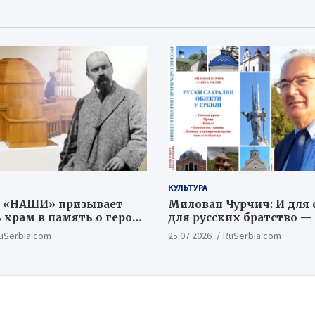
КУЛЬТУРА
 «НАШИ» призывает
Милован Чурчич: И для с
 храм в память о героях
для русских братство —
й Битвы
ценностный и цивилиз
uSerbia.com
25.07.2026
RuSerbia.com
концепт