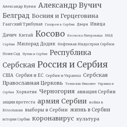
Александр Вучич
Александр Вулин
Белград
Босния и Герцеговина
Ивица
Гаагский Трибунал
Двери
Газпром в Сербии
Косово
Дачич
Китай
Косовска Митровица
МВД
Милорад Додик
Нефтяная Индустрия Сербии
Сербии
Республика
Нови Сад
Путин и Сербия
Россия и Сербия
Сербская
Сербская
США
Сербия и ЕС
Сербия и Украина
Православная Церковь
Томислав Николич
Украина и
Черногория
авиация Сербии
Хорватия
Сербия
армия Сербии
акции протеста
война в
жизнь в Сербии
выборы в Сербии
Югославии
коронавирус
культура
история Сербии