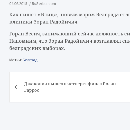
04.06.2018
RuSerbia.com
Как пишет «Блиц», новым мэром Белграда стан
клиники Зоран Радойичич.
Горан Весич, занимающий сейчас должность си
Напомним, что Зоран Радойичич возглавлял сп
белградских выборах.
Метки:
Белград
Навигация
Джокович вышел в четвертьфинал Ролан
по
Гаррос
записям