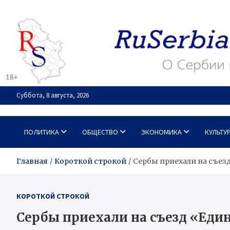
Перейти
к
содержимому
Суббота, 8 августа, 2026
RuSerbia.com
О Сербии – по-русски
ПОЛИТИКА
ОБЩЕСТВО
ЭКОНОМИКА
КУЛЬТУ
Главная
Короткой строкой
Сербы приехали на съез
КОРОТКОЙ СТРОКОЙ
Сербы приехали на съезд «Еди