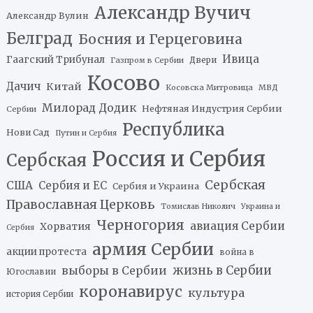
Александр Вучич
Александр Вулин
Белград
Босния и Герцеговина
Ивица
Гаагский Трибунал
Двери
Газпром в Сербии
Косово
Дачич
Китай
Косовска Митровица
МВД
Милорад Додик
Нефтяная Индустрия Сербии
Сербии
Республика
Нови Сад
Путин и Сербия
Россия и Сербия
Сербская
Сербская
США
Сербия и ЕС
Сербия и Украина
Православная Церковь
Томислав Николич
Украина и
Черногория
авиация Сербии
Хорватия
Сербия
армия Сербии
акции протеста
война в
жизнь в Сербии
выборы в Сербии
Югославии
коронавирус
культура
история Сербии