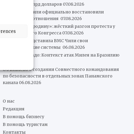
план на 240 млрд долларов
07.08.2026
Венесуэла и Чили официально восстановили
консульские отношения
07.08.2026
«Не отдадим родину»: жёсткий разгон протеста у
erences
аргентинского Конгресса
07.08.2026
Leonardo представила ВМС Чили свои
артиллерийские системы
06.08.2026
Рафаэль Мачадо: Контекст атак Милея на Бразилию
06.08.2026
Объявлено о создании Совместного командования
по безопасности в отдельных зонах Панамского
канала
06.08.2026
О нас
Редакция
В помощь бизнесу
В помощь туристам
Контакты