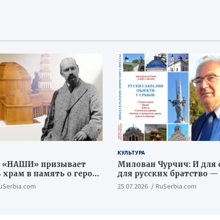
КУЛЬТУРА
 «НАШИ» призывает
Милован Чурчич: И для с
 храм в память о героях
для русских братство —
й Битвы
ценностный и цивилиз
uSerbia.com
25.07.2026
RuSerbia.com
концепт