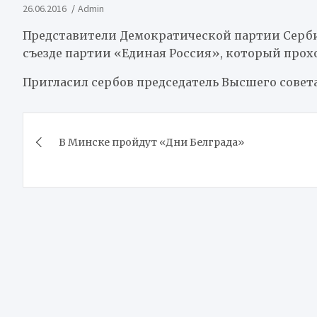
26.06.2016
Admin
Представители Демократической партии Серб
съезде партии «Единая Россия», который прохо
Пригласил сербов председатель Высшего совет
Навигация
В Минске пройдут «Дни Белграда»
по
записям