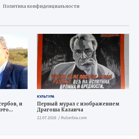
Политика конфиденциальности
КУЛЬТУРА
ербов, и
Первый мурал с изображением
 это
Драгоша Калаича
ационный
22.07.2026
RuSerbia.com