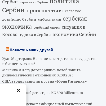
политика
Сербии
парламент Сербии
Сербии
происшествия
сельское
сербская
хозяйство Сербии
сербская кухня
экономика
ситуация в
сербский спорт
экономика Сербии
Косово
туризм в Сербии
Новости наших друзей
Хуан Марторано: Насилие как стратегия государства
и бизнес
07.08.2026
Мексика и Перу договорились возобновить
дипломатические отношения
07.08.2026
США вводят санкции против «Юрия Гагарина»
07.08.2026
Колумбия приобретает два KC-390 Millennium
07.08.2026
Бразилия запускает амбициозный логистический