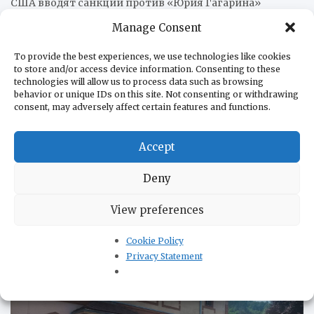
США вводят санкции против «Юрия Гагарина»
07.08.2026
Manage Consent
Колумбия приобретает два KC-390 Millennium
07.08.2026
Бразилия запускает амбициозный логистический
To provide the best experiences, we use technologies like cookies
план на 240 млрд долларов
to store and/or access device information. Consenting to these
07.08.2026
technologies will allow us to process data such as browsing
behavior or unique IDs on this site. Not consenting or withdrawing
consent, may adversely affect certain features and functions.
О нас
Редакция
Accept
В помощь бизнесу
В помощь туристам
Deny
Контакты
Политика конфиденциальности
View preferences
Cookie Policy
КУЛЬТУРА
Privacy Statement