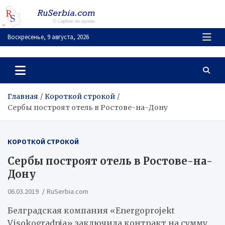
Перейти
к
содержимому
Воскресенье, 9 августа, 2026
RuSerbia.com
О Сербии – по-русски
Главная
Короткой строкой
Сербы построят отель в Ростове-на-Дону
КОРОТКОЙ СТРОКОЙ
Сербы построят отель в Ростове-на-
Дону
06.03.2019
RuSerbia.com
Белградская компания «Energoprojekt
Visokogradnja» заключила контракт на сумму