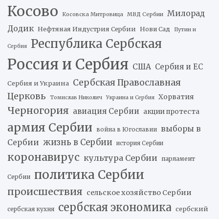
Косово
Милорад
Косовска Митровица
МВД Сербии
Додик
Нефтяная Индустрия Сербии
Нови Сад
Путин и
Республика Сербская
Сербия
Россия и Сербия
США
Сербия и ЕС
Сербская Православная
Сербия и Украина
Церковь
Хорватия
Томислав Николич
Украина и Сербия
Черногория
авиация Сербии
акции протеста
армия Сербии
выборы в
война в Югославии
жизнь в Сербии
Сербии
история Сербии
коронавирус
культура Сербии
парламент
политика Сербии
Сербии
происшествия
сельское хозяйство Сербии
сербская экономика
сербский
сербская кухня