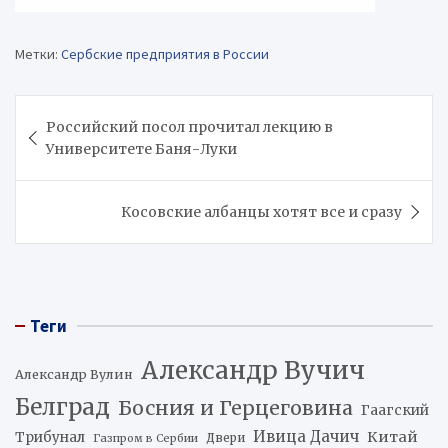
Метки:
Сербские предприятия в России
Навигация
Российский посол прочитал лекцию в
по
Университете Баня-Луки
записям
Косовские албанцы хотят все и сразу
Теги
Александр Вучич
Александр Вулин
Белград
Босния и Герцеговина
Гаагский
Ивица Дачич
Китай
Трибунал
Двери
Газпром в Сербии