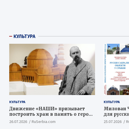
КУЛЬТУРА
КУЛЬТУРА
КУЛЬТУРА
Движение «НАШИ» призывает
Милован Ч
построить храм в память о героях
для русск
Косовской Битвы
ценностн
26.07.2026
RuSerbia.com
25.07.2026
R
концепт