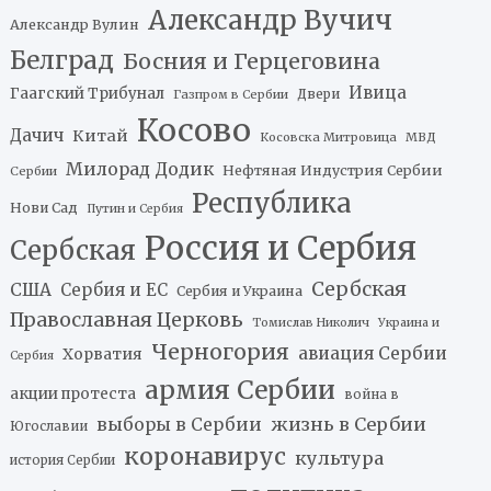
Александр Вучич
Александр Вулин
Белград
Босния и Герцеговина
Ивица
Гаагский Трибунал
Двери
Газпром в Сербии
Косово
Дачич
Китай
Косовска Митровица
МВД
Милорад Додик
Нефтяная Индустрия Сербии
Сербии
Республика
Нови Сад
Путин и Сербия
Россия и Сербия
Сербская
Сербская
США
Сербия и ЕС
Сербия и Украина
Православная Церковь
Томислав Николич
Украина и
Черногория
авиация Сербии
Хорватия
Сербия
армия Сербии
акции протеста
война в
жизнь в Сербии
выборы в Сербии
Югославии
коронавирус
культура
история Сербии