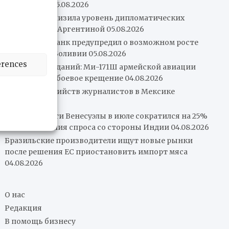
энергетики
05.08.2026
Бразилия понизила уровень дипломатических
отношений с Аргентиной
05.08.2026
Всемирный банк предупредил о возможном росте
инфляции в Боливии
05.08.2026
erences
Более 16 попаданий: Ми-171Ш армейской авиации
Перу прошёл боевое крещение
04.08.2026
Подоплёка убийств журналистов в Мексике
04.08.2026
Экспорт нефти Венесуэлы в июле сократился на 25%
из-за снижения спроса со стороны Индии
04.08.2026
Бразильские производители ищут новые рынки
после решения ЕС приостановить импорт мяса
04.08.2026
О нас
Редакция
В помощь бизнесу