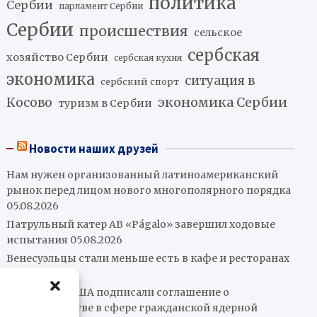
политика
Сербии
парламент Сербии
Сербии
происшествия
сельское
сербская
хозяйство Сербии
сербская кухня
экономика
ситуация в
сербский спорт
экономика Сербии
Косово
туризм в Сербии
Новости наших друзей
Нам нужен организованный латиноамериканский
рынок перед лицом нового многополярного порядка
05.08.2026
Патрульный катер AB «Págalo» завершил ходовые
испытания
05.08.2026
Венесуэльцы стали меньше есть в кафе и ресторанах
05.08.2026
Парагвай и США подписали соглашение о
сотрудничестве в сфере гражданской ядерной