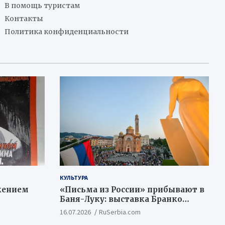
В помощь туристам
Контакты
Политика конфиденциальности
КУЛЬТУРА
жением
«Письма из России» прибывают в
Баня-Луку: выставка Бранко
Недимовича объединяет
16.07.2026
RuSerbia.com
шестерых художников из