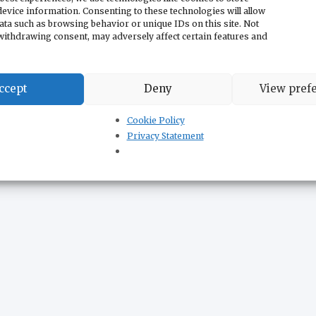
evice information. Consenting to these technologies will allow
ata such as browsing behavior or unique IDs on this site. Not
withdrawing consent, may adversely affect certain features and
ccept
Deny
View pref
Гаич: Выборы, вероятно, состоятся весной
следующего года, патриотическая
Cookie Policy
оппозиция должна объединиться
Privacy Statement