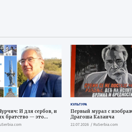
КУЛЬТУРА
урчич: И для сербов, и
Первый мурал с изобра
их братство — это
Драгоша Калаича
ый и цивилизационный
uSerbia.com
22.07.2026
RuSerbia.com