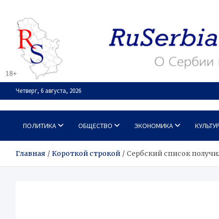
Перейти
к
содержимому
Четверг, 6 августа, 2026
RuSerbia.com
О Сербии – по-русски
ПОЛИТИКА
ОБЩЕСТВО
ЭКОНОМИКА
КУЛЬТУ
Главная
Короткой строкой
Сербский список получил