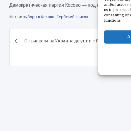
and/or access d
Демократическая партия Косово — под номером 130.
us to process d
consenting or 
Метки:
выборы в Косово
,
Сербский список
functions.
Навигация
A
От раскола на Украине до унии с Папой
по
записям