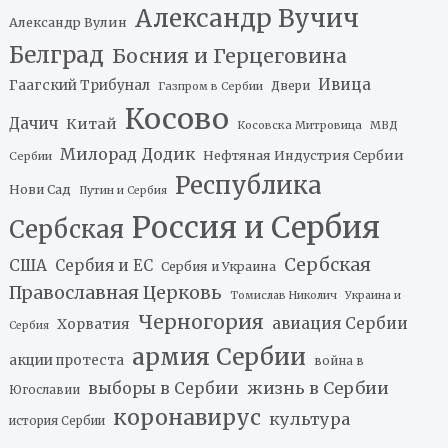
Александр Вучич
Александр Вулин
Белград
Босния и Герцеговина
Ивица
Гаагский Трибунал
Двери
Газпром в Сербии
Косово
Дачич
Китай
Косовска Митровица
МВД
Милорад Додик
Нефтяная Индустрия Сербии
Сербии
Республика
Нови Сад
Путин и Сербия
Россия и Сербия
Сербская
Сербская
США
Сербия и ЕС
Сербия и Украина
Православная Церковь
Томислав Николич
Украина и
Черногория
авиация Сербии
Хорватия
Сербия
армия Сербии
акции протеста
война в
жизнь в Сербии
выборы в Сербии
Югославии
коронавирус
культура
история Сербии