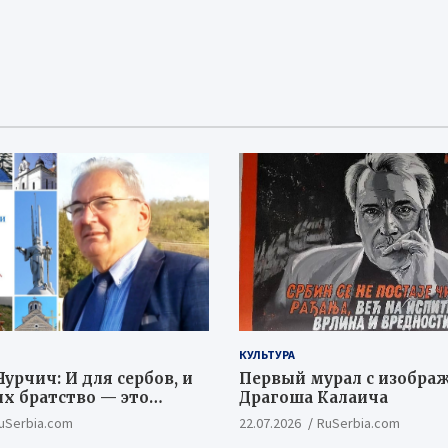
КУЛЬТУРА
урчич: И для сербов, и
Первый мурал с изобра
их братство — это
Драгоша Калаича
ый и цивилизационный
uSerbia.com
22.07.2026
RuSerbia.com