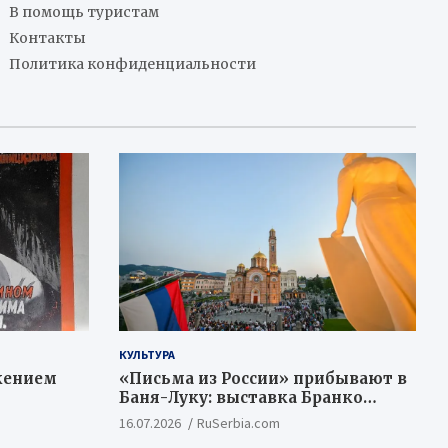
В помощь туристам
Контакты
Политика конфиденциальности
КУЛЬТУРА
жением
«Письма из России» прибывают в
Баня-Луку: выставка Бранко
Недимовича объединяет
16.07.2026
RuSerbia.com
шестерых художников из