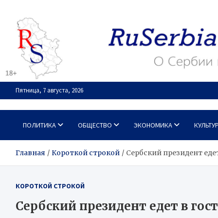
Перейти
к
содержимому
Пятница, 7 августа, 2026
RuSerbia.com
О Сербии – по-русски
ПОЛИТИКА
ОБЩЕСТВО
ЭКОНОМИКА
КУЛЬТУ
Главная
Короткой строкой
Сербский президент едет
КОРОТКОЙ СТРОКОЙ
Сербский президент едет в гос