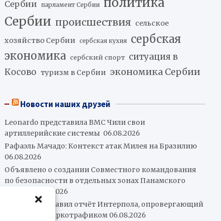
политика
Сербии
парламент Сербии
Сербии
происшествия
сельское
сербская
хозяйство Сербии
сербская кухня
экономика
ситуация в
сербский спорт
экономика Сербии
Косово
туризм в Сербии
Новости наших друзей
Leonardo представила ВМС Чили свои
артиллерийские системы
06.08.2026
Рафаэль Мачадо: Контекст атак Милея на Бразилию
06.08.2026
Объявлено о создании Совместного командования
по безопасности в отдельных зонах Панамского
канала
06.08.2026
Петро представил отчёт Интерпола, опровергающий
его связи с наркотрафиком
06.08.2026