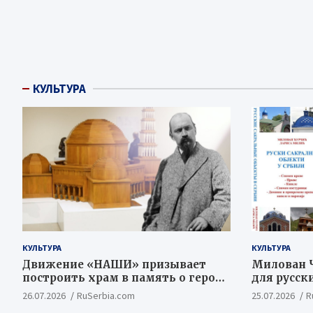
КУЛЬТУРА
КУЛЬТУРА
КУЛЬТУРА
Движение «НАШИ» призывает
Милован Ч
построить храм в память о героях
для русск
Косовской Битвы
ценностн
26.07.2026
RuSerbia.com
25.07.2026
R
концепт