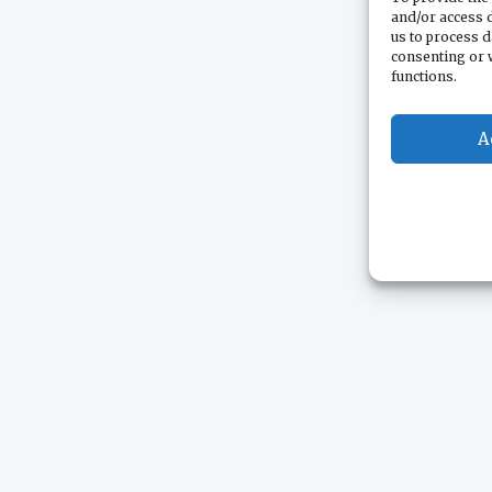
and/or access d
us to process d
consenting or 
functions.
A