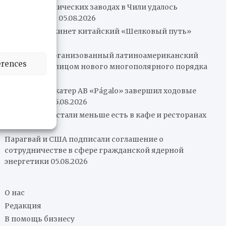
Пожар на химических заводах в Чили удалось
локализовать
05.08.2026
Колумбия покинет китайский «Шелковый путь»
05.08.2026
Нам нужен организованный латиноамериканский
erences
рынок перед лицом нового многополярного порядка
05.08.2026
Патрульный катер AB «Págalo» завершил ходовые
испытания
05.08.2026
Венесуэльцы стали меньше есть в кафе и ресторанах
05.08.2026
Парагвай и США подписали соглашение о
сотрудничестве в сфере гражданской ядерной
энергетики
05.08.2026
О нас
Редакция
В помощь бизнесу