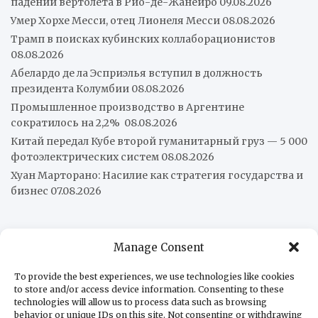
падении вертолёта в Рио-де-Жанейро
09.08.2026
Умер Хорхе Месси, отец Лионеля Месси
08.08.2026
Трамп в поисках кубинских коллаборационистов
08.08.2026
Абелардо де ла Эсприэлья вступил в должность
президента Колумбии
08.08.2026
Промышленное производство в Аргентине
сократилось на 2,2%
08.08.2026
Китай передал Кубе второй гуманитарный груз — 5 000
фотоэлектрических систем
08.08.2026
Хуан Марторано: Насилие как стратегия государства и
бизнес
07.08.2026
О нас
Manage Consent
Редакция
В помощь бизнесу
To provide the best experiences, we use technologies like cookies
to store and/or access device information. Consenting to these
В помощь туристам
technologies will allow us to process data such as browsing
Контакты
behavior or unique IDs on this site. Not consenting or withdrawing