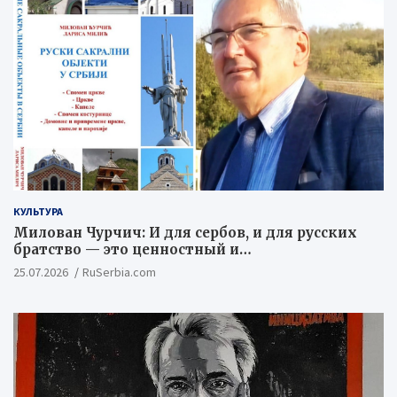
КУЛЬТУРА
Милован Чурчич: И для сербов, и для русских
братство — это ценностный и
цивилизационный концепт
25.07.2026
RuSerbia.com