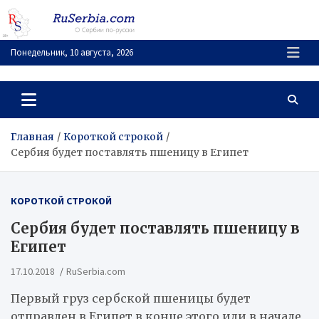
Перейти
к
содержимому
Понедельник, 10 августа, 2026
RuSerbia.com
О Сербии – по-русски
Главная
Короткой строкой
Сербия будет поставлять пшеницу в Египет
КОРОТКОЙ СТРОКОЙ
Сербия будет поставлять пшеницу в
Египет
17.10.2018
RuSerbia.com
Первый груз сербской пшеницы будет
отправлен в Египет в конце этого или в начале