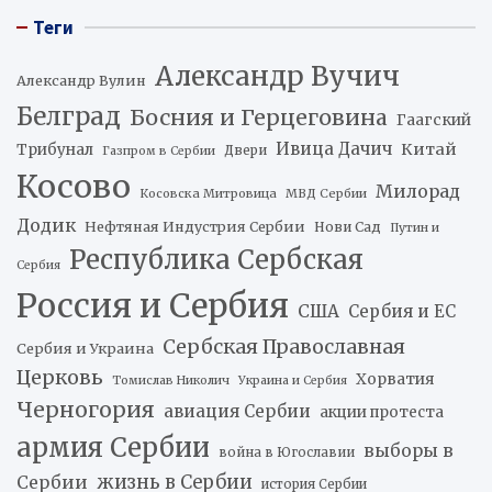
Теги
Александр Вучич
Александр Вулин
Белград
Босния и Герцеговина
Гаагский
Ивица Дачич
Китай
Трибунал
Двери
Газпром в Сербии
Косово
Милорад
Косовска Митровица
МВД Сербии
Додик
Нефтяная Индустрия Сербии
Нови Сад
Путин и
Республика Сербская
Сербия
Россия и Сербия
США
Сербия и ЕС
Сербская Православная
Сербия и Украина
Церковь
Хорватия
Томислав Николич
Украина и Сербия
Черногория
авиация Сербии
акции протеста
армия Сербии
выборы в
война в Югославии
жизнь в Сербии
Сербии
история Сербии