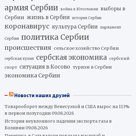
армия Сербии
выборы в
война в Югославии
жизнь в Сербии
Сербии
история Сербии
коронавирус
культура Сербии
парламент
политика Сербии
Сербии
происшествия
сельское хозяйство Сербии
сербская экономика
сербский
сербская кухня
ситуация в Косово
туризм в Сербии
спорт
экономика Сербии
Новости наших друзей
Товарооборот между Венесуэлой и США вырос на 113%
в первом полугодии
09.08.2026
История неуклонного падения экспорта газа в
Боливии
09.08.2026
Перепись в Сальвадоре показала масштаб и