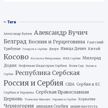
Теги
Александр Вучич
Александр Вулин
Белград
Босния и Герцеговина
Гаагский
Ивица Дачич
Китай
Трибунал
Двери
Газпром в Сербии
Косово
Милорад
Косовска Митровица
МВД Сербии
Додик
Нефтяная Индустрия Сербии
Нови Сад
Путин и
Республика Сербская
Сербия
Россия и Сербия
США
Сербия и ЕС
Сербская Православная
Сербия и Украина
Церковь
Хорватия
Томислав Николич
Украина и Сербия
Черногория
авиация Сербии
акции протеста