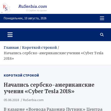
Перейти
к
содержимому
Понедельник, 10 августа, 2026
RuSerbia.com
О Сербии – по-русски
Главная
Короткой строкой
Начались сербско-американские учения «Cyber Tesla
2018»
КОРОТКОЙ СТРОКОЙ
Начались сербско-американские
учения «Cyber Tesla 2018»
05.06.2018
RuSerbia.com
В казарме «Воевода Радомир Путник» Центра