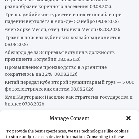
разнообразие коренного населения
09.08.2026
Три колумбийские туристки и пилот погибли при
падении вертолёта в Рио-де-Жанейро
09.08.2026
Умер Хорхе Месси, отец Лионеля Месси
08.08.2026
Трамп в поисках кубинских коллаборационистов
08.08.2026
Абелардо де ла Эсприэлья вступил в должность
президента Колумбии
08.08.2026
Промышленное производство в Аргентине
сократилось на 2,2%
08.08.2026
Китай передал Кубе второй гуманитарный груз — 5 000
фотоэлектрических систем
08.08.2026
Хуан Марторано: Насилие как стратегия государства и
бизнес
07.08.2026
Manage Consent
О нас
Редакция
To provide the best experiences, we use technologies like cookies
to store and/or access device information. Consenting to these