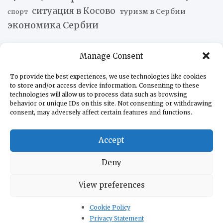
ситуация в Косово
туризм в Сербии
спорт
экономика Сербии
Manage Consent
Новости наших друзей
Leonardo представила ВМС Чили свои артиллерийские
To provide the best experiences, we use technologies like cookies
to store and/or access device information. Consenting to these
системы
06.08.2026
technologies will allow us to process data such as browsing
Рафаэль Мачадо: Контекст атак Милея на Бразилию
behavior or unique IDs on this site. Not consenting or withdrawing
06.08.2026
consent, may adversely affect certain features and functions.
Объявлено о создании Совместного командования по
безопасности в отдельных зонах Панамского канала
Accept
06.08.2026
Петро представил отчёт Интерпола, опровергающий
Deny
его связи с наркотрафиком
06.08.2026
Пожар на химических заводах в Чили удалось
View preferences
локализовать
05.08.2026
Колумбия покинет китайский «Шелковый путь»
Cookie Policy
05.08.2026
Privacy Statement