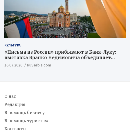
КУЛЬТУРА
«Письма из России» прибывают в Баня-Луку:
выставка Бранко Недимовича объединяет
шестерых художников из Российской
16.07.2026
RuSerbia.com
Федерации
О нас
Редакция
В помощь бизнесу
В помощь туристам
Контакты