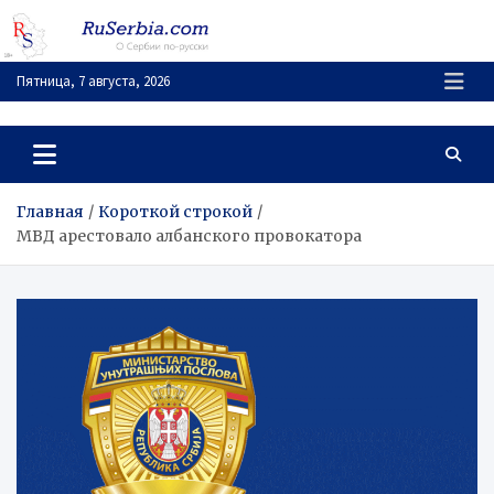
Перейти
к
содержимому
Пятница, 7 августа, 2026
RuSerbia.com
О Сербии – по-русски
Главная
Короткой строкой
МВД арестовало албанского провокатора