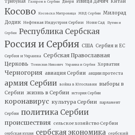
Ивица Дачич
Китай
Трибунал
Двери
Газпром в Сербии
Косово
Милорад
Косовска Митровица
МВД Сербии
Додик
Нефтяная Индустрия Сербии
Нови Сад
Путин и
Республика Сербская
Сербия
Россия и Сербия
США
Сербия и ЕС
Сербская Православная
Сербия и Украина
Церковь
Хорватия
Томислав Николич
Украина и Сербия
Черногория
авиация Сербии
акции протеста
армия Сербии
выборы в
война в Югославии
жизнь в Сербии
Сербии
история Сербии
коронавирус
культура Сербии
парламент
политика Сербии
Сербии
происшествия
сельское хозяйство Сербии
сербская экономика
сербский
сербская кухня