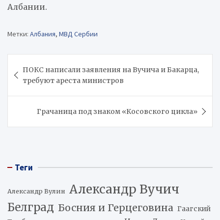
Албании.
Метки:
Албания
,
МВД Сербии
Навигация
ПОКС написали заявления на Вучича и Бакарца,
по
требуют ареста министров
записям
Грачаница под знаком «Косовского цикла»
Теги
Александр Вучич
Александр Вулин
Белград
Босния и Герцеговина
Гаагский