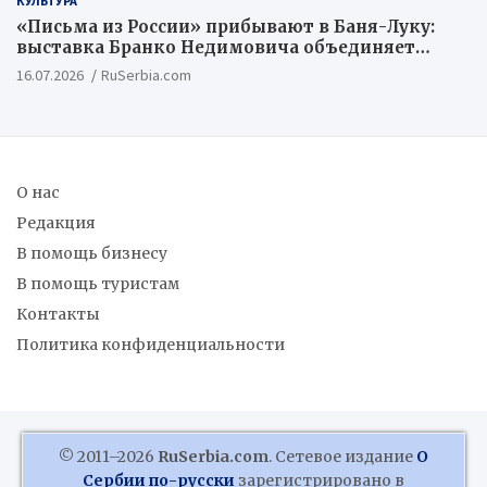
КУЛЬТУРА
«Письма из России» прибывают в Баня-Луку:
выставка Бранко Недимовича объединяет
шестерых художников из Российской
16.07.2026
RuSerbia.com
Федерации
О нас
Редакция
В помощь бизнесу
В помощь туристам
Контакты
Политика конфиденциальности
© 2011–2026
RuSerbia.com
. Сетевое издание
О
Сербии по-русски
зарегистрировано в