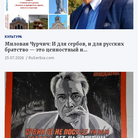
КУЛЬТУРА
Милован Чурчич: И для сербов, и для русских
братство — это ценностный и
цивилизационный концепт
25.07.2026
RuSerbia.com