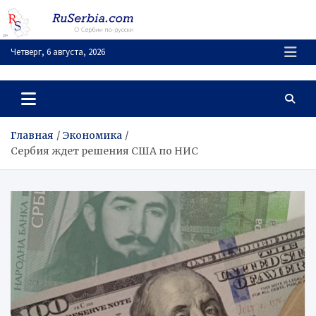
Перейти
к
содержимому
Четверг, 6 августа, 2026
RuSerbia.com
О Сербии – по-русски
Главная
Экономика
Сербия ждет решения США по НИС