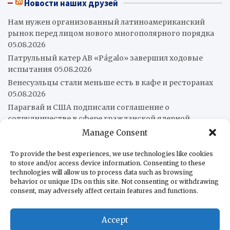
Новости наших друзей
Нам нужен организованный латиноамериканский
рынок перед лицом нового многополярного порядка
05.08.2026
Патрульный катер AB «Págalo» завершил ходовые
испытания
05.08.2026
Венесуэльцы стали меньше есть в кафе и ресторанах
05.08.2026
Парагвай и США подписали соглашение о
сотрудничестве в сфере гражданской ядерной
энергетики
05.08.2026
Manage Consent
Бразилия понизила уровень дипломатических
отношений с Аргентиной
05.08.2026
To provide the best experiences, we use technologies like cookies
to store and/or access device information. Consenting to these
Всемирный банк предупредил о возможном росте
technologies will allow us to process data such as browsing
инфляции в Боливии
05.08.2026
behavior or unique IDs on this site. Not consenting or withdrawing
consent, may adversely affect certain features and functions.
Более 16 попаданий: Ми-171Ш армейской авиации Перу
прошёл боевое крещение
04.08.2026
Подоплёка убийств журналистов в Мексике
04.08.2026
Accept