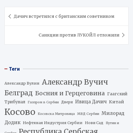
Навигация
Дачич встретился с британским советником
по
записям
Санкции против ЛУКОЙЛ отложили
Теги
Александр Вучич
Александр Вулин
Белград
Босния и Герцеговина
Гаагский
Ивица Дачич
Китай
Трибунал
Двери
Газпром в Сербии
Косово
Милорад
Косовска Митровица
МВД Сербии
Додик
Нефтяная Индустрия Сербии
Нови Сад
Путин и
Республика Сербская