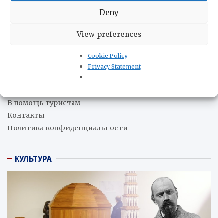
Экспорт нефти Венесуэлы в июле сократился на 25%
из-за снижения спроса со стороны Индии
04.08.2026
Deny
Бразильские производители ищут новые рынки после
View preferences
решения ЕС приостановить импорт мяса
04.08.2026
Cookie Policy
О нас
Privacy Statement
Редакция
В помощь бизнесу
В помощь туристам
Контакты
Политика конфиденциальности
КУЛЬТУРА