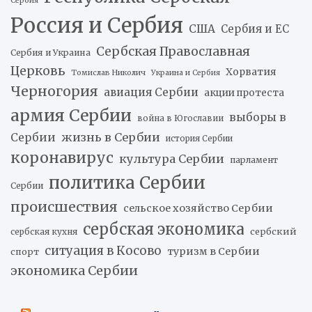
Сербия
Россия и Сербия
США
Сербия и ЕС
Сербская Православная
Сербия и Украина
Церковь
Хорватия
Томислав Николич
Украина и Сербия
Черногория
авиация Сербии
акции протеста
армия Сербии
выборы в
война в Югославии
жизнь в Сербии
Сербии
история Сербии
коронавирус
культура Сербии
парламент
политика Сербии
Сербии
происшествия
сельское хозяйство Сербии
сербская экономика
сербский
сербская кухня
ситуация в Косово
туризм в Сербии
спорт
экономика Сербии