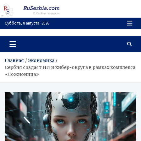
Перейти
к
содержимому
Суббота, 8 августа, 2026
RuSerbia.com
О Сербии – по-русски
Главная
Экономика
Сербия создаст ИИ и кибер-округа в рамках комплекса
«Ложионица»