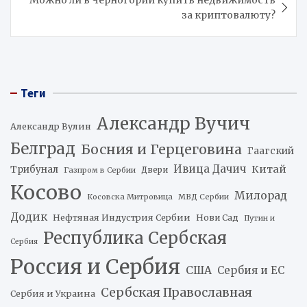
за криптовалюту?
Теги
Александр Вучич
Александр Вулин
Белград
Босния и Герцеговина
Гаагский
Ивица Дачич
Китай
Трибунал
Двери
Газпром в Сербии
Косово
Милорад
Косовска Митровица
МВД Сербии
Додик
Нефтяная Индустрия Сербии
Нови Сад
Путин и
Республика Сербская
Сербия
Россия и Сербия
США
Сербия и ЕС
Сербская Православная
Сербия и Украина