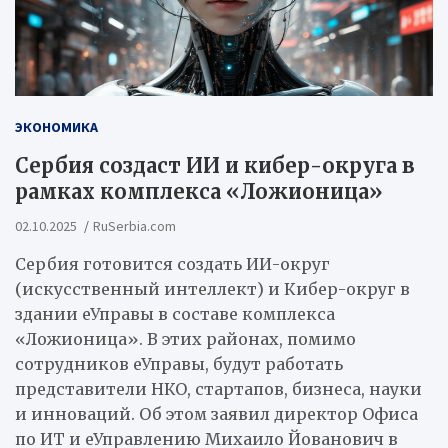
ЭКОНОМИКА
Сербия создаст ИИ и кибер-округа в
рамках комплекса «Ложионица»
02.10.2025
RuSerbia.com
Сербия готовится создать ИИ-округ
(искусственный интеллект) и Кибер-округ в
здании еУправы в составе комплекса
«Ложионица».
В этих районах, помимо
сотрудников еУправы, будут работать
представители НКО, стартапов, бизнеса, науки
и инноваций. Об этом заявил директор Офиса
по ИТ и еУправлению Михаило Йованович в