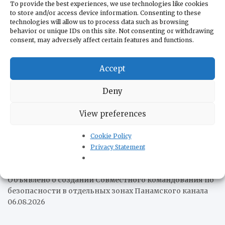
To provide the best experiences, we use technologies like cookies
дипломатические отношения
07.08.2026
to store and/or access device information. Consenting to these
США вводят санкции против «Юрия Гагарина»
technologies will allow us to process data such as browsing
behavior or unique IDs on this site. Not consenting or withdrawing
07.08.2026
consent, may adversely affect certain features and functions.
Колумбия приобретает два KC-390 Millennium
07.08.2026
Бразилия запускает амбициозный логистический
Accept
план на 240 млрд долларов
07.08.2026
Венесуэла и Чили официально восстановили
Deny
консульские отношения
07.08.2026
«Не отдадим родину»: жёсткий разгон протеста у
View preferences
аргентинского Конгресса
07.08.2026
Leonardo представила ВМС Чили свои артиллерийские
Cookie Policy
системы
06.08.2026
Privacy Statement
Рафаэль Мачадо: Контекст атак Милея на Бразилию
06.08.2026
Объявлено о создании Совместного командования по
безопасности в отдельных зонах Панамского канала
06.08.2026