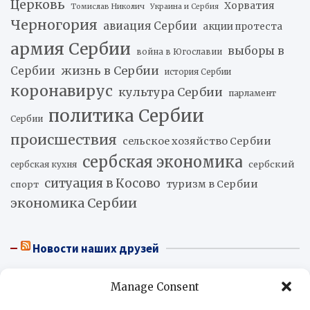
Церковь
Хорватия
Томислав Николич
Украина и Сербия
Черногория
авиация Сербии
акции протеста
армия Сербии
выборы в
война в Югославии
жизнь в Сербии
Сербии
история Сербии
коронавирус
культура Сербии
парламент
политика Сербии
Сербии
происшествия
сельское хозяйство Сербии
сербская экономика
сербский
сербская кухня
ситуация в Косово
туризм в Сербии
спорт
экономика Сербии
Новости наших друзей
Хуан Марторано: Насилие как стратегия государства и
Manage Consent
бизнес
07.08.2026
Мексика и Перу договорились возобновить