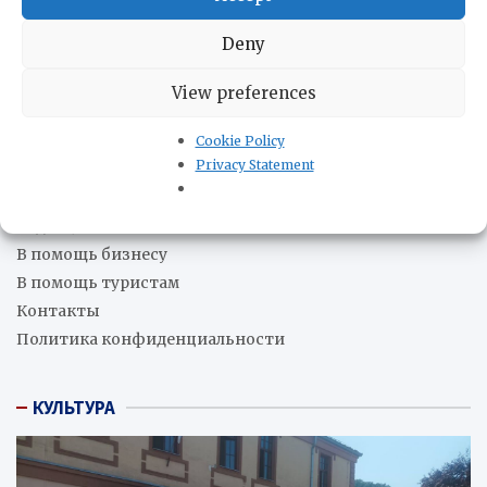
системы
06.08.2026
Рафаэль Мачадо: Контекст атак Милея на Бразилию
Deny
06.08.2026
Объявлено о создании Совместного командования по
View preferences
безопасности в отдельных зонах Панамского канала
06.08.2026
Cookie Policy
Privacy Statement
О нас
Редакция
В помощь бизнесу
В помощь туристам
Контакты
Политика конфиденциальности
КУЛЬТУРА