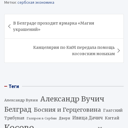
Метки:
сербская экономика
Навигация
В Белграде проходит ярмарка «Магия
по
украшений»
записям
Канцелярия по КиМ передала помощь
косовским монахам
Теги
Александр Вучич
Александр Вулин
Белград
Босния и Герцеговина
Гаагский
Ивица Дачич
Китай
Трибунал
Двери
Газпром в Сербии
Косово