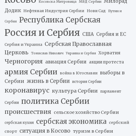
Милорад
Косовска Митровица
МВД Сербии
Додик
Нефтяная Индустрия Сербии
Нови Сад
Путин и
Республика Сербская
Сербия
Россия и Сербия
США
Сербия и ЕС
Сербская Православная
Сербия и Украина
Церковь
Хорватия
Томислав Николич
Украина и Сербия
Черногория
авиация Сербии
акции протеста
армия Сербии
выборы в
война в Югославии
жизнь в Сербии
Сербии
история Сербии
коронавирус
культура Сербии
парламент
политика Сербии
Сербии
происшествия
сельское хозяйство Сербии
сербская экономика
сербский
сербская кухня
ситуация в Косово
туризм в Сербии
спорт