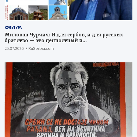
КУЛЬТУРА
Милован Чурчич: И для сербов, и для русских
братство — это ценностный и
цивилизационный концепт
25.07.2026
RuSerbia.com