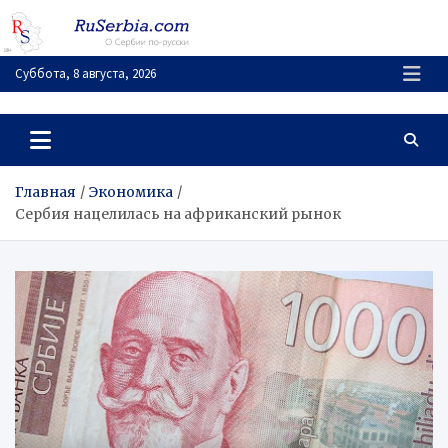
Перейти
к
содержимому
Суббота, 8 августа, 2026
RuSerbia.com
О Сербии – по-русски
Главная
Экономика
Сербия нацелилась на африканский рынок