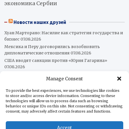
экономика Сербии
Новости наших друзей
Хуан Марторано: Насилие как стратегия государства и
бизнес
07.08.2026
Мексика и Перу договорились возобновить
дипломатические отношения
07.08.2026
США вводят санкции против «Юрия Гагарина»
07.08.2026
Колумбия приобретает два KC-390 Millennium
07.08.2026
Manage Consent
Бразилия запускает амбициозный логистический
план на 240 млрд долларов
07.08.2026
To provide the best experiences, we use technologies like cookies
Венесуэла и Чили официально восстановили
to store and/or access device information. Consenting to these
technologies will allow us to process data such as browsing
консульские отношения
07.08.2026
behavior or unique IDs on this site. Not consenting or withdrawing
«Не отдадим родину»: жёсткий разгон протеста у
consent, may adversely affect certain features and functions.
аргентинского Конгресса
07.08.2026
Leonardo представила ВМС Чили свои артиллерийские
Accept