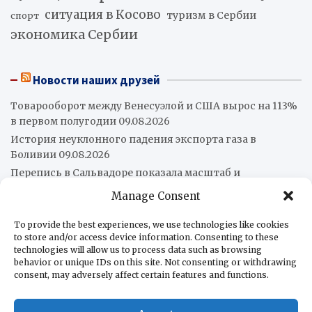
ситуация в Косово
туризм в Сербии
спорт
экономика Сербии
Новости наших друзей
Товарооборот между Венесуэлой и США вырос на 113%
в первом полугодии
09.08.2026
История неуклонного падения экспорта газа в
Боливии
09.08.2026
Перепись в Сальвадоре показала масштаб и
разнообразие коренного населения
09.08.2026
Manage Consent
Три колумбийские туристки и пилот погибли при
падении вертолёта в Рио-де-Жанейро
09.08.2026
To provide the best experiences, we use technologies like cookies
to store and/or access device information. Consenting to these
Умер Хорхе Месси, отец Лионеля Месси
08.08.2026
technologies will allow us to process data such as browsing
Трамп в поисках кубинских коллаборационистов
behavior or unique IDs on this site. Not consenting or withdrawing
08.08.2026
consent, may adversely affect certain features and functions.
Абелардо де ла Эсприэлья вступил в должность
президента Колумбии
08.08.2026