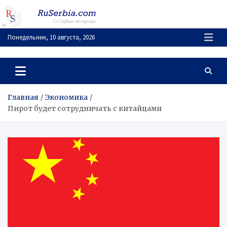
Перейти
к
содержимому
Понедельник, 10 августа, 2026
RuSerbia.com
О Сербии – по-русски
Главная
Экономика
Пирот будет сотрудничать с китайцами