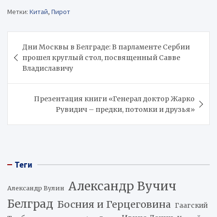
Метки:
Китай
,
Пирот
Навигация
Дни Москвы в Белграде: В парламенте Сербии
по
прошел круглый стол, посвященный Савве
записям
Владиславичу
Презентация книги «Генерал доктор Жарко
Рувидич – предки, потомки и друзья»
Теги
Александр Вучич
Александр Вулин
Белград
Босния и Герцеговина
Гаагский