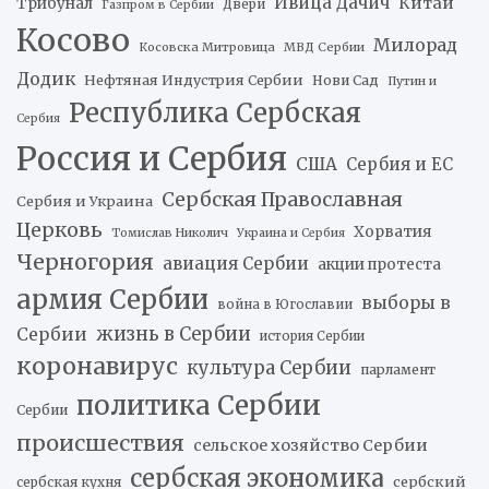
Ивица Дачич
Китай
Трибунал
Двери
Газпром в Сербии
Косово
Милорад
Косовска Митровица
МВД Сербии
Додик
Нефтяная Индустрия Сербии
Нови Сад
Путин и
Республика Сербская
Сербия
Россия и Сербия
США
Сербия и ЕС
Сербская Православная
Сербия и Украина
Церковь
Хорватия
Томислав Николич
Украина и Сербия
Черногория
авиация Сербии
акции протеста
армия Сербии
выборы в
война в Югославии
жизнь в Сербии
Сербии
история Сербии
коронавирус
культура Сербии
парламент
политика Сербии
Сербии
происшествия
сельское хозяйство Сербии
сербская экономика
сербский
сербская кухня