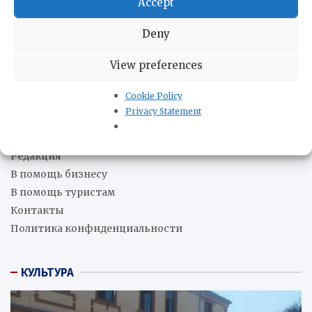
Accept
Промышленное производство в Аргентине
сократилось на 2,2%
08.08.2026
Deny
Китай передал Кубе второй гуманитарный груз — 5 000
фотоэлектрических систем
08.08.2026
View preferences
Хуан Марторано: Насилие как стратегия государства и
бизнес
07.08.2026
Cookie Policy
Privacy Statement
О нас
Редакция
В помощь бизнесу
В помощь туристам
Контакты
Политика конфиденциальности
КУЛЬТУРА