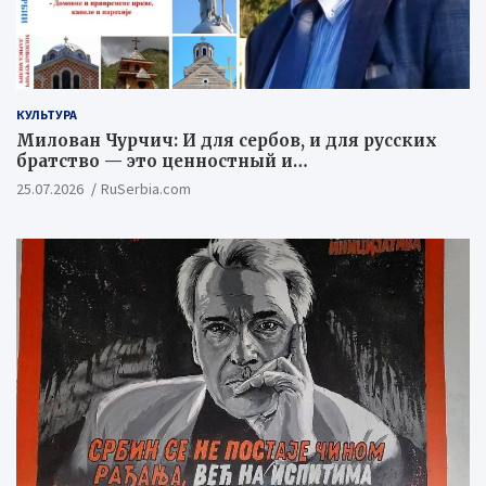
КУЛЬТУРА
Милован Чурчич: И для сербов, и для русских
братство — это ценностный и
цивилизационный концепт
25.07.2026
RuSerbia.com