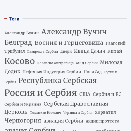
Теги
Александр Вучич
Александр Вулин
Белград
Босния и Герцеговина
Гаагский
Ивица Дачич
Китай
Трибунал
Двери
Газпром в Сербии
Косово
Милорад
Косовска Митровица
МВД Сербии
Додик
Нефтяная Индустрия Сербии
Нови Сад
Путин и
Республика Сербская
Сербия
Россия и Сербия
США
Сербия и ЕС
Сербская Православная
Сербия и Украина
Церковь
Хорватия
Томислав Николич
Украина и Сербия
Черногория
авиация Сербии
акции протеста
армия Сербии