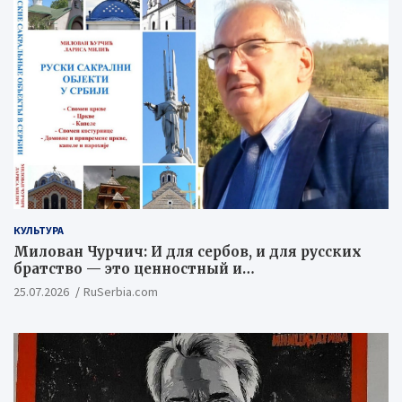
КУЛЬТУРА
Милован Чурчич: И для сербов, и для русских
братство — это ценностный и
цивилизационный концепт
25.07.2026
RuSerbia.com