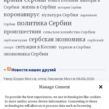
выборы в
война в Югославии
жизнь в Сербии
Сербии
история Сербии
коронавирус
культура Сербии
парламент
политика Сербии
Сербии
происшествия
сельское хозяйство Сербии
сербская экономика
сербский
сербская кухня
ситуация в Косово
туризм в Сербии
спорт
экономика Сербии
Новости наших друзей
Умер Хорхе Месси, отец Лионеля Месси
08.08.2026
Трамп в поисках кубинских коллаборационистов
Manage Consent
08.08.2026
Абелардо де ла Эсприэлья вступил в должность
To provide the best experiences, we use technologies like cookies
to store and/or access device information. Consenting to these
президента Колумбии
08.08.2026
technologies will allow us to process data such as browsing
Промышленное производство в Аргентине