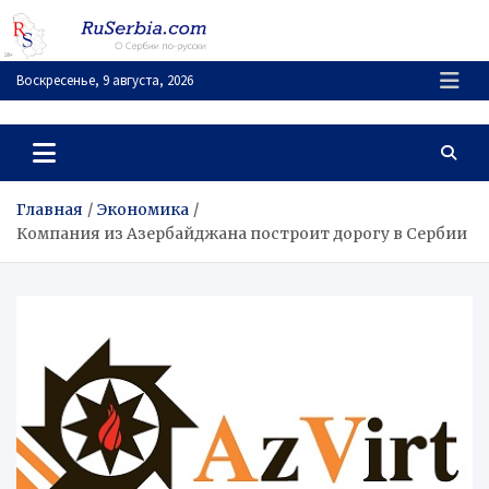
Перейти
к
содержимому
Воскресенье, 9 августа, 2026
RuSerbia.com
О Сербии – по-русски
Главная
Экономика
Компания из Азербайджана построит дорогу в Сербии