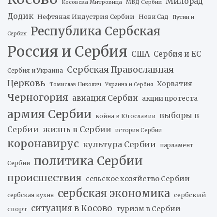
Милорад
Косовска Митровица
МВД Сербии
Додик
Нефтяная Индустрия Сербии
Нови Сад
Путин и
Республика Сербская
Сербия
Россия и Сербия
США
Сербия и ЕС
Сербская Православная
Сербия и Украина
Церковь
Хорватия
Томислав Николич
Украина и Сербия
Черногория
авиация Сербии
акции протеста
армия Сербии
выборы в
война в Югославии
жизнь в Сербии
Сербии
история Сербии
коронавирус
культура Сербии
парламент
политика Сербии
Сербии
происшествия
сельское хозяйство Сербии
сербская экономика
сербский
сербская кухня
ситуация в Косово
туризм в Сербии
спорт