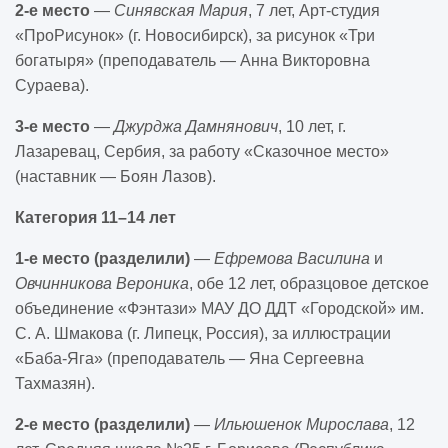
2-е место
—
Синявская Мария
, 7 лет, Арт-студия
«ПроРисунок» (г. Новосибирск), за рисунок «Три
богатыря» (преподаватель — Анна Викторовна
Сураева).
3-е место
—
Джурджа Дамнянович
, 10 лет, г.
Лазаревац, Сербия, за работу «Сказочное место»
(наставник — Боян Лазов).
Категория 11–14 лет
1-е место (разделили)
—
Ефремова Василина
и
Овчинникова Вероника
, обе 12 лет, образцовое детское
объединение «Фэнтази» МАУ ДО ДДТ «Городской» им.
С. А. Шмакова (г. Липецк, Россия), за иллюстрации
«Баба-Яга» (преподаватель — Яна Сергеевна
Тахмазян).
2-е место (разделили)
—
Ильюшенок Мирослава
, 12