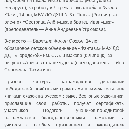
лет, Средняя школа №25 г. Борисова (Республика
Беларусь), за работу «Встреча с русалкой»; и
Кузина
Юлия
, 14 лет, МБУ ДО ДХШ №3 г. Пензы (Россия), за
рисунок «Сестрица Алёнушка и братец Иванушка»
(преподаватель — Анна Андреевна Угрюмова).
3-е место
—
Бартина Филин Софья
, 14 лет,
образцовое детское объединение «Фэнтази» МАУ ДО
ДДТ «Городской» им. С. А. Шмакова (г. Липецк), за
рисунок «Алиса в стране чудес» (преподаватель — Яна
Сергеевна Тахмазян).
Призёры конкурса
награждаются дипломами
победителей, почётными грамотами и замечательными
книгами сказок на русском языке.
Все юные художники,
приславшие свои работы, получат сертификаты
участников.
Педагоги учеников-победителей
награждаются благодарственными грамотами, а
учителя с особым признанием и руководители