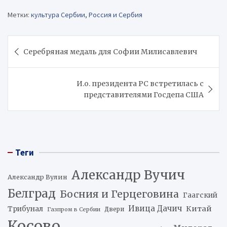
Метки:
культура Сербии
,
Россия и Сербия
Навигация
Серебряная медаль для Софии Милисавлевич
по
записям
И.о. президента РС встретилась с
представителями Госдепа США
Теги
Александр Вучич
Александр Вулин
Белград
Босния и Герцеговина
Гаагский
Ивица Дачич
Китай
Трибунал
Двери
Газпром в Сербии
Косово