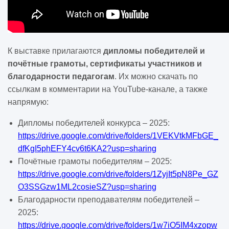
К выставке прилагаются
дипломы победителей и
почётные грамоты, сертификаты участников и
благодарности педагогам
. Их можно скачать по
ссылкам в комментарии на
YouTube
-канале, а также
напрямую:
Дипломы победителей конкурса – 2025:
https
://
drive
.
google
.
com
/
drive
/
folders
/1
VEKVtkMFbGE
_
dfKgI
5
phEFY
4
cv
6
t
6
KA
2?
usp
=
sharing
Почётные грамоты победителям – 2025:
https
://
drive
.
google
.
com
/
drive
/
folders
/1
ZyjIt
5
pN
8
Pe
_
GZ
O
3
SSGzw
1
ML
2
cosieSZ
?
usp
=
sharing
Благодарности преподавателям победителей –
2025:
https
://
drive
.
google
.
com
/
drive
/
folders
/1
w
7
iO
5
IM
4
xzopw