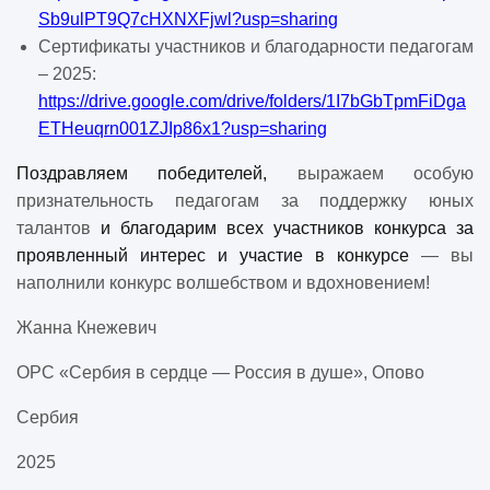
Sb
9
ulPT
9
Q
7
cHXNXFjwl
?
usp
=
sharing
Сертификаты участников и благодарности педагогам
– 2025:
https://drive.google.com/drive/folders/1I7bGbTpmFiDga
ETHeuqrn001ZJIp86x1?usp=sharing
Поздравляем победителей,
выражаем особую
признательность педагогам за поддержку юных
талантов
и благодарим всех участников конкурса за
проявленный интерес и участие в конкурсе
— вы
наполнили конкурс волшебством и вдохновением!
Жанна Кнежевич
ОРС «Сербия в сердце — Россия в душе», Опово
Сербия
2025