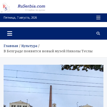
Перейти
к
содержимому
Пятница, 7 августа, 2026
RuSerbia.com
О Сербии – по-русски
Главная
Культура
В Белграде появится новый музей Николы Теслы