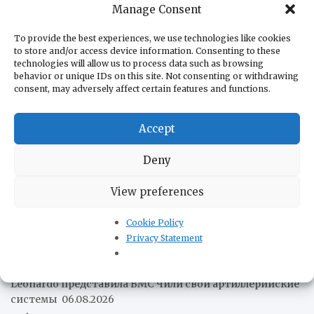
Manage Consent
Церковь
Хорватия
Томислав Николич
Украина и Сербия
Черногория
авиация Сербии
акции протеста
To provide the best experiences, we use technologies like cookies
армия Сербии
to store and/or access device information. Consenting to these
выборы в
война в Югославии
technologies will allow us to process data such as browsing
жизнь в Сербии
behavior or unique IDs on this site. Not consenting or withdrawing
Сербии
история Сербии
consent, may adversely affect certain features and functions.
коронавирус
культура Сербии
парламент
политика Сербии
Сербии
Accept
происшествия
сельское хозяйство Сербии
Deny
сербская экономика
сербский
сербская кухня
ситуация в Косово
View preferences
туризм в Сербии
спорт
экономика Сербии
Cookie Policy
Privacy Statement
Новости наших друзей
Leonardo представила ВМС Чили свои артиллерийские
системы
06.08.2026