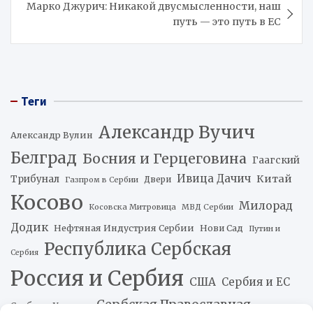
Марко Джурич: Никакой двусмысленности, наш
путь — это путь в ЕС
Теги
Александр Вучич
Александр Вулин
Белград
Босния и Герцеговина
Гаагский
Ивица Дачич
Китай
Трибунал
Двери
Газпром в Сербии
Косово
Милорад
Косовска Митровица
МВД Сербии
Додик
Нефтяная Индустрия Сербии
Нови Сад
Путин и
Республика Сербская
Сербия
Россия и Сербия
США
Сербия и ЕС
Сербская Православная
Сербия и Украина