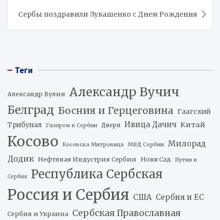
записям
Сербы поздравили Лукашенко с Днем Рождения
Теги
Александр Вучич
Александр Вулин
Белград
Босния и Герцеговина
Гаагский
Ивица Дачич
Китай
Трибунал
Двери
Газпром в Сербии
Косово
Милорад
Косовска Митровица
МВД Сербии
Додик
Нефтяная Индустрия Сербии
Нови Сад
Путин и
Республика Сербская
Сербия
Россия и Сербия
США
Сербия и ЕС
Сербская Православная
Сербия и Украина