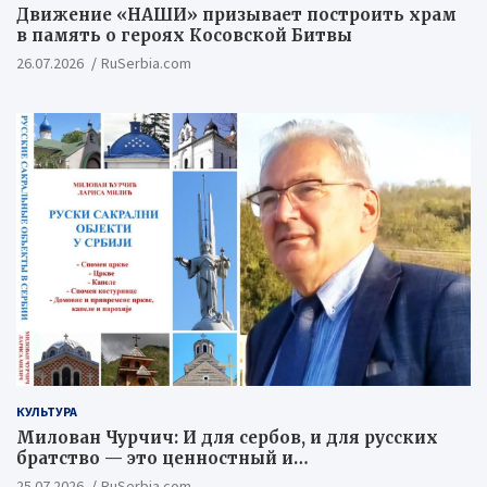
Движение «НАШИ» призывает построить храм
в память о героях Косовской Битвы
26.07.2026
RuSerbia.com
КУЛЬТУРА
Милован Чурчич: И для сербов, и для русских
братство — это ценностный и
цивилизационный концепт
25.07.2026
RuSerbia.com