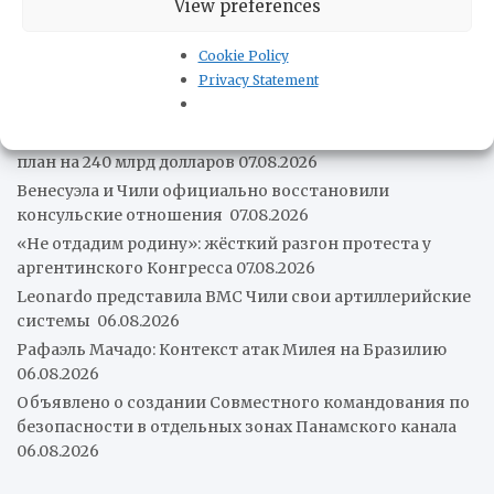
Мексика и Перу договорились возобновить
View preferences
дипломатические отношения
07.08.2026
США вводят санкции против «Юрия Гагарина»
Cookie Policy
07.08.2026
Privacy Statement
Колумбия приобретает два KC-390 Millennium
07.08.2026
Бразилия запускает амбициозный логистический
план на 240 млрд долларов
07.08.2026
Венесуэла и Чили официально восстановили
консульские отношения
07.08.2026
«Не отдадим родину»: жёсткий разгон протеста у
аргентинского Конгресса
07.08.2026
Leonardo представила ВМС Чили свои артиллерийские
системы
06.08.2026
Рафаэль Мачадо: Контекст атак Милея на Бразилию
06.08.2026
Объявлено о создании Совместного командования по
безопасности в отдельных зонах Панамского канала
06.08.2026