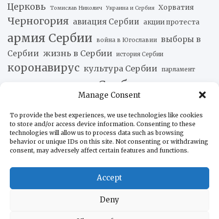
Церковь
Хорватия
Томислав Николич
Украина и Сербия
Черногория
авиация Сербии
акции протеста
армия Сербии
выборы в
война в Югославии
жизнь в Сербии
Сербии
история Сербии
коронавирус
культура Сербии
парламент
политика Сербии
Сербии
Manage Consent
происшествия
сельское хозяйство Сербии
To provide the best experiences, we use technologies like cookies
сербская экономика
сербский
сербская кухня
to store and/or access device information. Consenting to these
ситуация в Косово
technologies will allow us to process data such as browsing
туризм в Сербии
спорт
behavior or unique IDs on this site. Not consenting or withdrawing
экономика Сербии
consent, may adversely affect certain features and functions.
Accept
Новости наших друзей
Хуан Марторано: Насилие как стратегия государства и
Deny
бизнес
07.08.2026