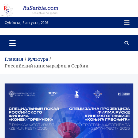
Перейти
к
содержимому
Суббота, 8 августа, 2026
RuSerbia.com
О Сербии – по-русски
Главная
Культура
Российский киномарафон в Сербии