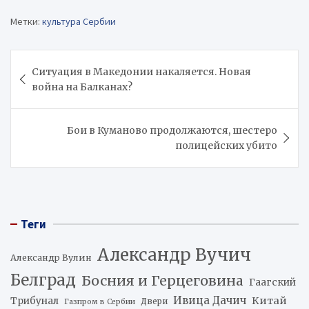
Метки:
культура Сербии
Навигация
Ситуация в Македонии накаляется. Новая
по
война на Балканах?
записям
Бои в Куманово продолжаются, шестеро
полицейских убито
Теги
Александр Вучич
Александр Вулин
Белград
Босния и Герцеговина
Гаагский
Ивица Дачич
Китай
Трибунал
Двери
Газпром в Сербии