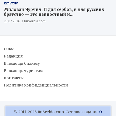
КУЛЬТУРА
Милован Чурчич: И для сербов, и для русских
братство — это ценностный и
цивилизационный концепт
25.07.2026
RuSerbia.com
О нас
Редакция
В помощь бизнесу
В помощь туристам
Контакты
Политика конфиденциальности
© 2011–2026
RuSerbia.com
. Сетевое издание
О