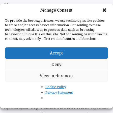
Косово
Милорад
Косовска Митровица
МВД Сербии
Manage Consent
Додик
Нефтяная Индустрия Сербии
Нови Сад
Путин и
Республика Сербская
To provide the best experiences, we use technologies like cookies
Сербия
to store and/or access device information. Consenting to these
technologies will allow us to process data such as browsing
Россия и Сербия
США
Сербия и ЕС
behavior or unique IDs on this site. Not consenting or withdrawing
consent, may adversely affect certain features and functions.
Сербская Православная
Сербия и Украина
Церковь
Хорватия
Томислав Николич
Украина и Сербия
Accept
Черногория
авиация Сербии
акции протеста
армия Сербии
Deny
выборы в
война в Югославии
жизнь в Сербии
Сербии
история Сербии
View preferences
коронавирус
культура Сербии
парламент
Cookie Policy
политика Сербии
Сербии
Privacy Statement
происшествия
сельское хозяйство Сербии
сербская экономика
сербский
сербская кухня