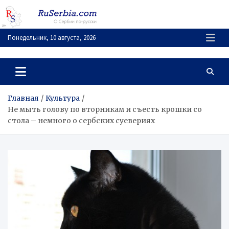
Перейти
к
содержимому
Понедельник, 10 августа, 2026
RuSerbia.com
О Сербии – по-русски
Главная
Культура
Не мыть голову по вторникам и съесть крошки со
стола – немного о сербских суевериях